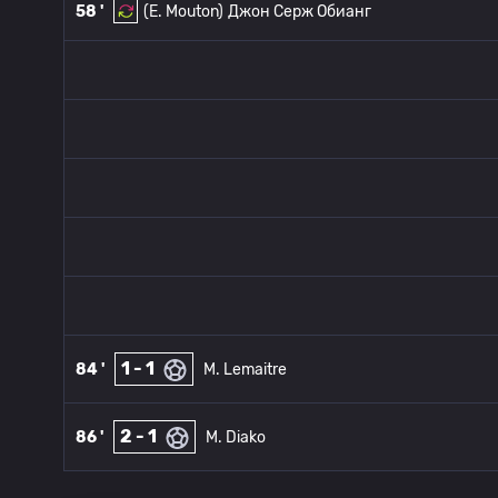
58 '
(E. Mouton)
Джон Серж Обианг
1 - 1
84 '
M. Lemaitre
2 - 1
86 '
M. Diako