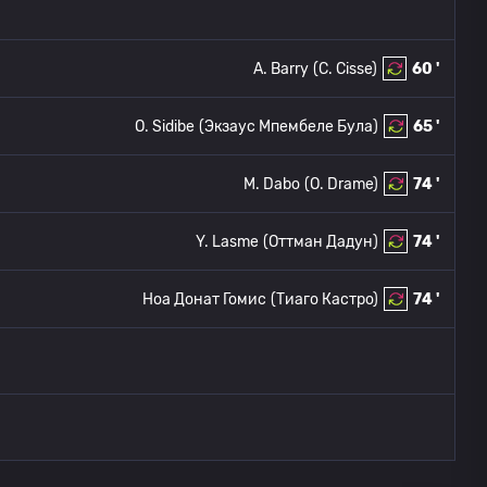
A. Barry
(C. Cisse)
60 '
O. Sidibe
(Экзаус Мпембеле Була)
65 '
M. Dabo
(O. Drame)
74 '
Y. Lasme
(Оттман Дадун)
74 '
Ноа Донат Гомис
(Тиаго Кастро)
74 '