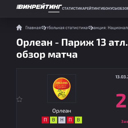
СТАТИСТИКА
РЕЙТИНГИ
БОНУСЫ
ОБЗО
СПОРТИВНАЯ СТАТИСТИКА
Главная
Футбольная статистика
Франция: Национал
Орлеан - Париж 13 атл.
обзор матча
13.03.
2
Орлеан
П
В
Н
П
В
За