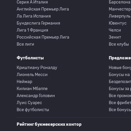
Серия A Италия
Барселона
Английская Премьер Лига
Манчестер
Ла Лига Испания
Ливерпуль
Бундеслига Германия
Ювентус
Лига 1 Франция
Челси
Российская Премьер Лига
Зенит
Все лиги
Все клубы
Футболисты
Предложе
Криштиану Роналду
Новые бон
Лионель Месси
Бонусы на
Неймар
Бездепози
Килиан Мбаппе
Бонусы за
Александр Головин
Все промок
Луис Суарес
Все фрибет
Все футболисты
Все бонусы
Рейтинг букмекерских контор