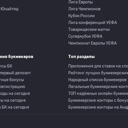
Лига Европы
 Юнайтед
Лига Чемпионов
Кубок России
Лига конференций УЕФА
Товарищеские матчи
Суперкубок УЕФА
Чемпионат Европы УЕФА
ния букмекеров
Топ разделы
усы БК
Приложения для ставок на сп
 первый депозит
Рейтинг лучших букмекерских
тные бонусы
Народный список букмекеров
 регистрацию
Легальные букмекерские кон
оды на сегодня
ТОП надёжных онлайн букмек
ы на сегодня
Букмекерские конторы с бону
 БК на сегодня
Букмекерские конторы на Анд