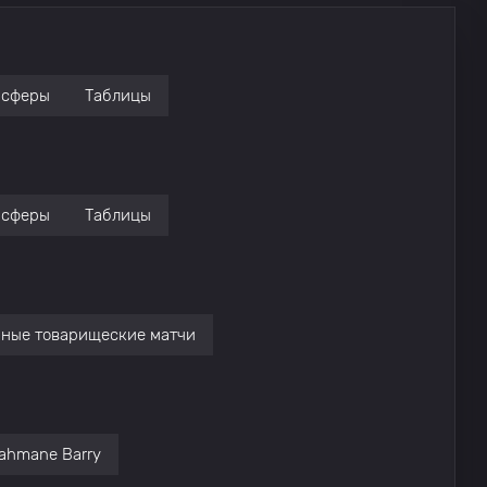
нсферы
Таблицы
нсферы
Таблицы
ные товарищеские матчи
ahmane Barry