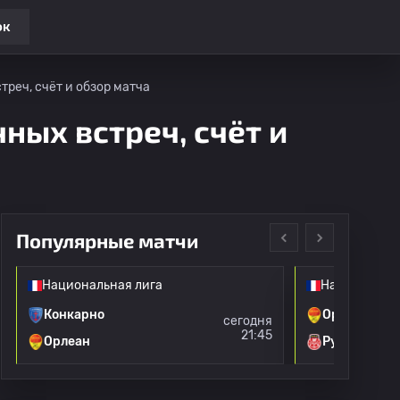
ок
треч, счёт и обзор матча
чных встреч, счёт и
Популярные матчи
Национальная лига
Национальна
Конкарно
Орлеан
сегодня
21:45
Орлеан
Руан