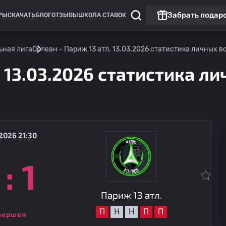
Забрать подар
РЫ
СКАЧАТЬ
БЛОГ
ОТЗЫВЫ
ШКОЛА СТАВОК
ьная лига
Орлеан - Париж 13 атл. 13.03.2026 статистика личных вс
 13.03.2026 статистика ли
2026 21:30
:
1
Национальная лига
Вильфранс
14.08
20:00
Париж 13 атл.
Париж 13 атл.
П
Н
Н
П
П
вершен