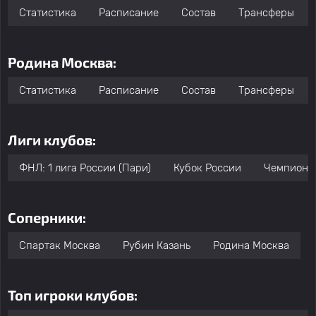
Статистика
Расписание
Состав
Трансферы
Родина Москва:
Статистика
Расписание
Состав
Трансферы
Лиги клубов:
ФНЛ: 1 лига России (Пари)
Кубок России
Чемпионат
Соперники:
Спартак Москва
Рубин Казань
Родина Москва
Топ игроки клубов: