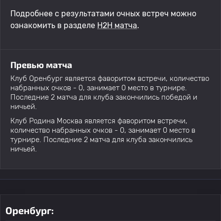
Подробнее с результатами очных встреч можно
ознакомить в разделе
H2H матча
.
Превью матча
Клуб Оренбург является фаворитом встречи, количество
набранных очков - 0, занимает 0 место в турнире.
Последние 2 матча для клуба закончились победой и
ничьей.
Клуб Родина Москва является фаворитом встречи,
количество набранных очков - 0, занимает 0 место в
турнире. Последние 2 матча для клуба закончились
ничьей.
Оренбург: