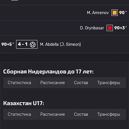
M. Amrenov
90 '
D. Orynbasar
90+3 '
4 - 1
90+5 '
M. Abdella
(J. Simeon)
Сборная Нидерландов до 17 лет:
Статистика
Расписание
Состав
Трансферы
Казахстан U17:
Статистика
Расписание
Состав
Трансферы