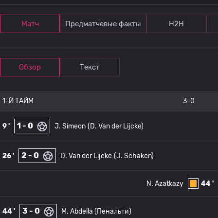
Матч
Предматчевые факты
Н2Н
Обзор
Текст
1-Й ТАЙМ
3-0
1 - 0
9 '
J. Simeon
(D. Van der Lijcke)
2 - 0
26 '
D. Van der Lijcke
(J. Schaken)
N. Azatkazy
44 '
3 - 0
44 '
M. Abdella (Пенальти)