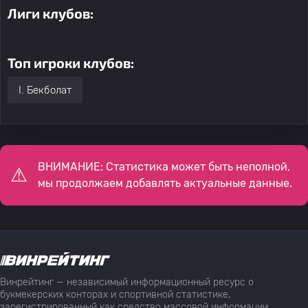
Лиги клубов:
Топ игроки клубов:
I. Бекболат
ВНИМАНИЕ: Статистика может быть неполной,
мы продолжаем добавлять актуальные данные.
Винрейтинг — независимый информационный ресурс о
букмекерских конторах и спортивной статистике,
зарегистрированный как средство массовой информации