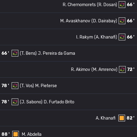
R. Chernomorets
(R. Dosan)
66 '
M. Avaskhanov
(D. Dairabay)
66 '
I. Rakym
(A. Khanafi)
66 '
66 '
(T. Bens)
J. Pereira da Gama
R. Akimov
(M. Amrenov)
72 '
78 '
(T. Vos)
M. Pieterse
78 '
(J. Sabono)
D. Furtado Brito
A. Khanafi
82 '
88 '
M. Abdella