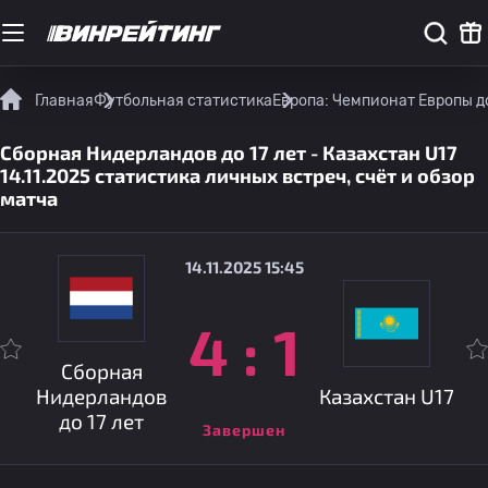
Главная
Футбольная статистика
Европа: Чемпионат Европы до
Сборная Нидерландов до 17 лет - Казахстан U17
14.11.2025 статистика личных встреч, счёт и обзор
матча
14.11.2025 15:45
4
:
1
Сборная
Нидерландов
Казахстан U17
до 17 лет
Завершен