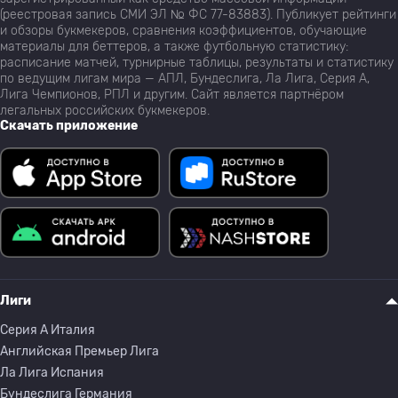
(реестровая запись СМИ ЭЛ № ФС 77-83883). Публикует рейтинги
и обзоры букмекеров, сравнения коэффициентов, обучающие
материалы для беттеров, а также футбольную статистику:
расписание матчей, турнирные таблицы, результаты и статистику
по ведущим лигам мира — АПЛ, Бундеслига, Ла Лига, Серия А,
Лига Чемпионов, РПЛ и другим. Сайт является партнёром
легальных российских букмекеров.
Скачать приложение
Лиги
Серия A Италия
Английская Премьер Лига
Ла Лига Испания
Бундеслига Германия