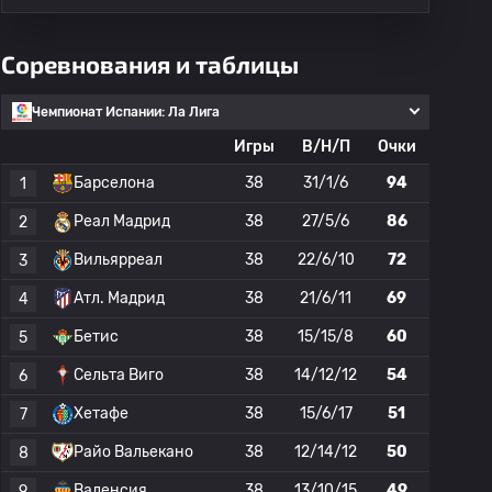
Соревнования и таблицы
Чемпионат Испании: Ла Лига
Игры
В/Н/П
Очки
Барселона
38
31/1/6
94
1
Реал Мадрид
38
27/5/6
86
2
Вильярреал
38
22/6/10
72
3
Атл. Мадрид
38
21/6/11
69
4
Бетис
38
15/15/8
60
5
Сельта Виго
38
14/12/12
54
6
Хетафе
38
15/6/17
51
7
Райо Вальекано
38
12/14/12
50
8
Валенсия
38
13/10/15
49
9