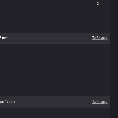
2
7 лет
Таблица
о 17 лет
Таблица