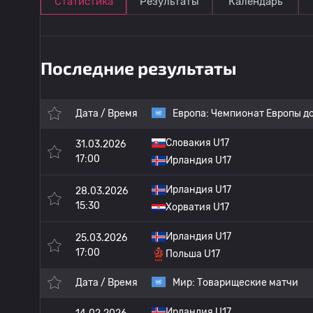
Статистика
Результаты
Календарь
Последние результаты
Дата / Время
Европа:
Чемпионат Европы до
Словакия U17
31.03.2026
17:00
Ирландия U17
Ирландия U17
28.03.2026
15:30
Хорватия U17
Ирландия U17
25.03.2026
17:00
Польша U17
Дата / Время
Мир:
Товарищеские матчи
Ирландия U17