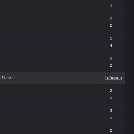
1
0
0
1
4
0
0
 17 лет
Таблица
2
0
3
0
0