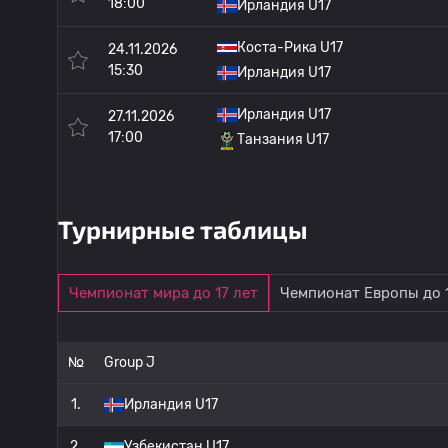
18:00
Ирландия U17
Коста-Рика U17
24.11.2026
15:30
Ирландия U17
Ирландия U17
27.11.2026
17:00
Танзания U17
Турнирные таблицы
Чемпионат мира до 17 лет
Чемпионат Европы до 1
№
Group J
1.
Ирландия U17
2.
Узбекистан U17