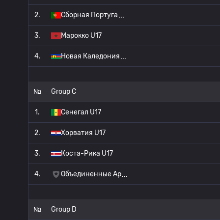
2.
Сборная Португа
3.
Марокко U17
4.
Новая Каледония
№
Group C
1.
Сенегал U17
2.
Хорватия U17
3.
Коста-Рика U17
4.
Объединенные Ар
№
Group D