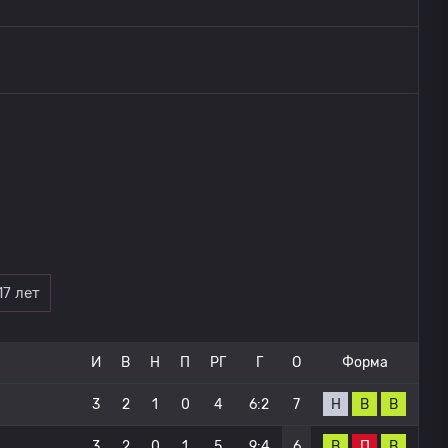
7 лет
И
В
Н
П
РГ
Г
О
Форма
Н
В
В
3
2
1
0
4
6:2
7
В
П
В
3
2
0
1
5
9:4
6