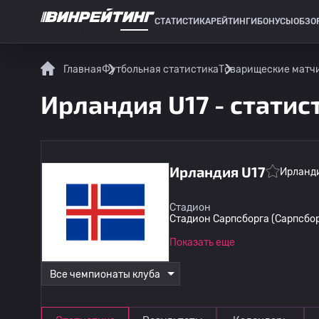
СТАТИСТИКА
РЕЙТИНГИ
БОНУСЫ
ОБЗО
СПОРТИВНАЯ СТАТИСТИКА
Главная
Футбольная статистика
Товарищеские матч
Ирландия U17 - статис
Ирландия U17
Ирланд
Стадион
Стадион Сарпсборга (Сарпсбор
Показать еще
Все чемпионаты клуба