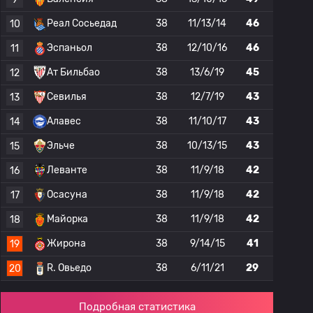
Реал Сосьедад
38
11/13/14
46
10
Эспаньол
38
12/10/16
46
11
Ат Бильбао
38
13/6/19
45
12
Севилья
38
12/7/19
43
13
Алавес
38
11/10/17
43
14
Эльче
38
10/13/15
43
15
Леванте
38
11/9/18
42
16
Осасуна
38
11/9/18
42
17
Майорка
38
11/9/18
42
18
Жирона
38
9/14/15
41
19
R. Овьедо
38
6/11/21
29
20
Подробная статистика