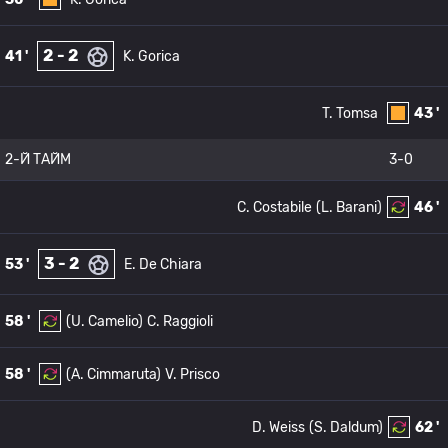
2 - 2
41 '
K. Gorica
T. Tomsa
43 '
2-Й ТАЙМ
3-0
C. Costabile
(L. Barani)
46 '
3 - 2
53 '
E. De Chiara
58 '
(U. Camelio)
C. Raggioli
58 '
(A. Cimmaruta)
V. Prisco
D. Weiss
(S. Daldum)
62 '