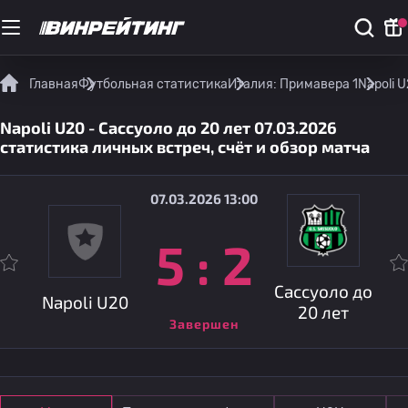
Главная
Футбольная статистика
Италия: Примавера 1
Napoli 
Napoli U20 - Сассуоло до 20 лет 07.03.2026
статистика личных встреч, счёт и обзор матча
07.03.2026 13:00
5
:
2
Сассуоло до
Napoli U20
20 лет
Завершен