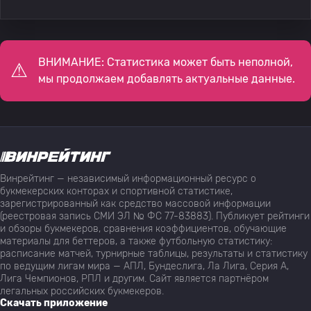
ВНИМАНИЕ: Статистика может быть неполной,
мы продолжаем добавлять актуальные данные.
Винрейтинг — независимый информационный ресурс о
букмекерских конторах и спортивной статистике,
зарегистрированный как средство массовой информации
(реестровая запись СМИ ЭЛ № ФС 77-83883). Публикует рейтинги
и обзоры букмекеров, сравнения коэффициентов, обучающие
материалы для беттеров, а также футбольную статистику:
расписание матчей, турнирные таблицы, результаты и статистику
по ведущим лигам мира — АПЛ, Бундеслига, Ла Лига, Серия А,
Лига Чемпионов, РПЛ и другим. Сайт является партнёром
легальных российских букмекеров.
Скачать приложение