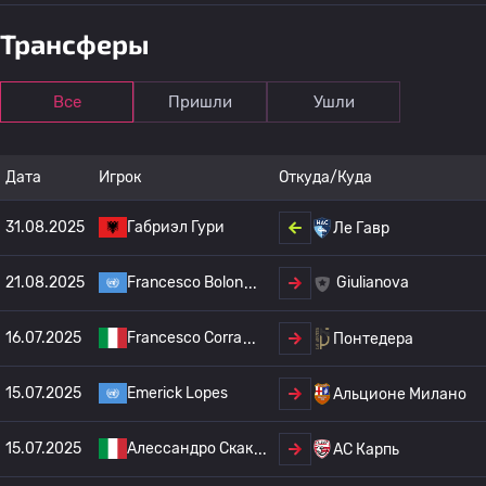
Трансферы
Все
Пришли
Ушли
Дата
Игрок
Откуда/Куда
31.08.2025
Габриэл Гури
Ле Гавр
21.08.2025
Francesco Bolon
Giulianova
16.07.2025
Francesco Corra
Понтедера
15.07.2025
Emerick Lopes
Альционе Милано
15.07.2025
Алессандро Скак
АС Карпь