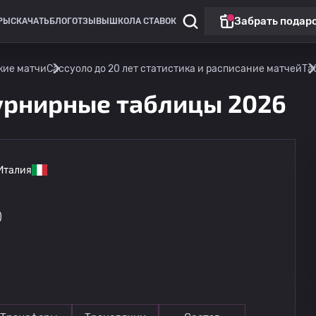
Забрать подар
РЫ
СКАЧАТЬ
БЛОГ
ОТЗЫВЫ
ШКОЛА СТАВОК
кие матчи
Сассуоло до 20 лет статистика и расписание матчей
Та
турнирные таблицы 2026
Италия
Лига Европы
)
Омония
13.08
20:00
Линкольн Ред Импс