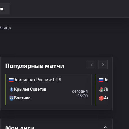
ок
блица
Популярные матчи
Чемпионат России: РПЛ
Чемпионат Р
Крылья Советов
Локомотив 
сегодня
15:30
Балтика
Акрон
Мои лиги