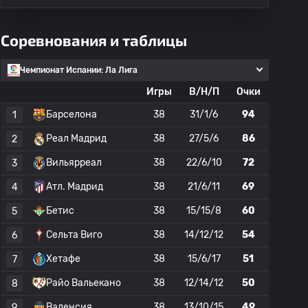
Соревнования и таблицы
Чемпионат Испании: Ла Лига
Игры
В/Н/П
Очки
Барселона
38
31/1/6
94
1
Реал Мадрид
38
27/5/6
86
2
Вильярреал
38
22/6/10
72
3
Атл. Мадрид
38
21/6/11
69
4
Бетис
38
15/15/8
60
5
Сельта Виго
38
14/12/12
54
6
Хетафе
38
15/6/17
51
7
Райо Вальекано
38
12/14/12
50
8
Валенсия
38
13/10/15
49
9