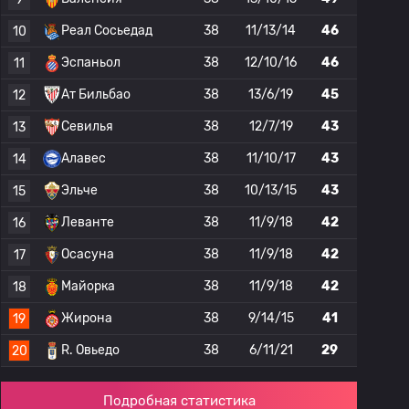
Реал Сосьедад
38
11/13/14
46
10
Эспаньол
38
12/10/16
46
11
Ат Бильбао
38
13/6/19
45
12
Севилья
38
12/7/19
43
13
Алавес
38
11/10/17
43
14
Эльче
38
10/13/15
43
15
Леванте
38
11/9/18
42
16
Осасуна
38
11/9/18
42
17
Майорка
38
11/9/18
42
18
Жирона
38
9/14/15
41
19
R. Овьедо
38
6/11/21
29
20
Подробная статистика