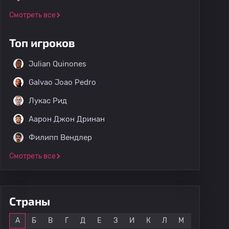
Смотреть все
Топ игроков
Julian Quinones
Galvao Joao Pedro
Лукас Рид
Аарон Джон Дринан
Филипп Вендлер
Смотреть все
Страны
Все
А
Б
В
Г
Д
Е
З
И
К
Л
М
Н
О