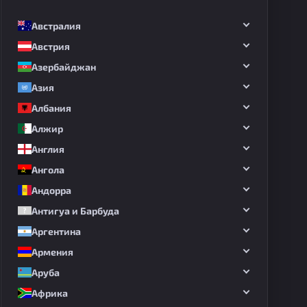
Австралия
Австрия
Азербайджан
Азия
Албания
Алжир
Англия
Ангола
Андорра
Антигуа и Барбуда
Аргентина
Армения
Аруба
Африка