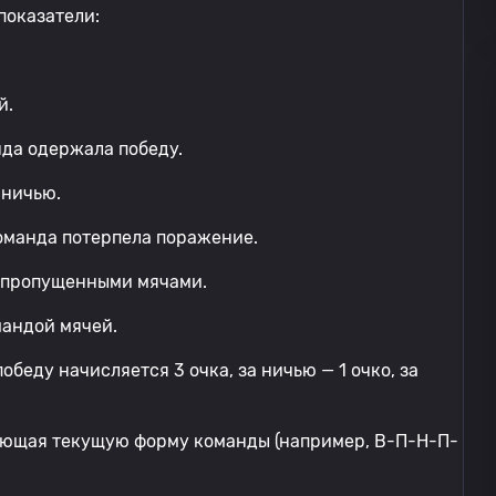
показатели:
й.
нда одержала победу.
вничью.
команда потерпела поражение.
и пропущенными мячами.
мандой мячей.
обеду начисляется 3 очка, за ничью — 1 очко, за
ающая текущую форму команды (например, В-П-Н-П-