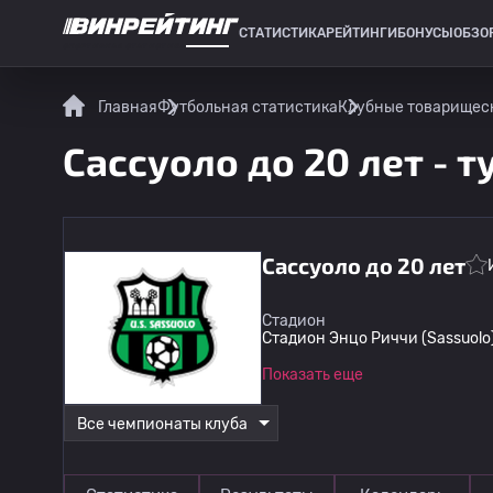
СТАТИСТИКА
РЕЙТИНГИ
БОНУСЫ
ОБЗО
СПОРТИВНАЯ СТАТИСТИКА
Главная
Футбольная статистика
Клубные товарищес
Сассуоло до 20 лет - 
Сассуоло до 20 лет
Стадион
Стадион Энцо Риччи (Sassuolo
Показать еще
Все чемпионаты клуба