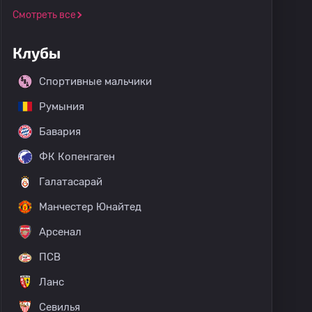
Смотреть все
Клубы
Спортивные мальчики
Румыния
Бавария
ФК Копенгаген
Галатасарай
Манчестер Юнайтед
Арсенал
ПСВ
Ланс
Севилья