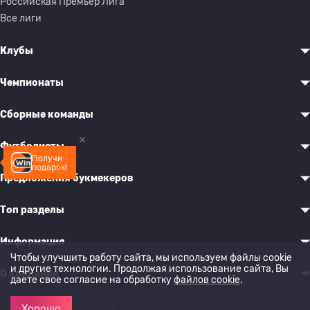
Российская Премьер Лига
Все лиги
Клубы
Чемпионаты
Сборные команды
Футболисты
Получи
подарок!
Предложения букмекеров
Топ разделы
Информация
Чтобы улучшить работу сайта, мы используем файлы cookie
и другие технологии. Продолжая использование сайта, Вы
О компании
даете свое согласие на обработку
файлов cookie
.
Хорошо