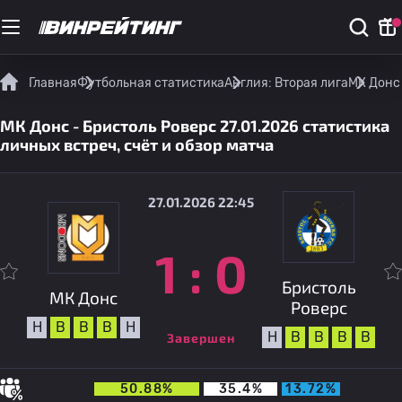
Главная
Футбольная статистика
Англия: Вторая лига
МК Донс 
МК Донс - Бристоль Роверс 27.01.2026 статистика
личных встреч, счёт и обзор матча
27.01.2026 22:45
1
:
0
Бристоль
МК Донс
Роверс
Н
В
В
В
Н
Н
В
В
В
В
Завершен
50.88%
35.4%
13.72%