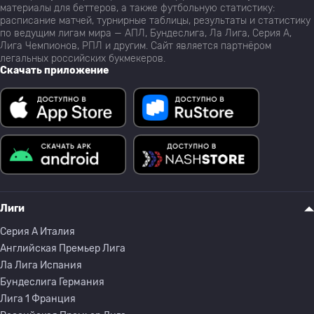
материалы для беттеров, а также футбольную статистику:
расписание матчей, турнирные таблицы, результаты и статистику
по ведущим лигам мира — АПЛ, Бундеслига, Ла Лига, Серия А,
Лига Чемпионов, РПЛ и другим. Сайт является партнёром
легальных российских букмекеров.
Скачать приложение
Лиги
Серия A Италия
Английская Премьер Лига
Ла Лига Испания
Бундеслига Германия
Лига 1 Франция