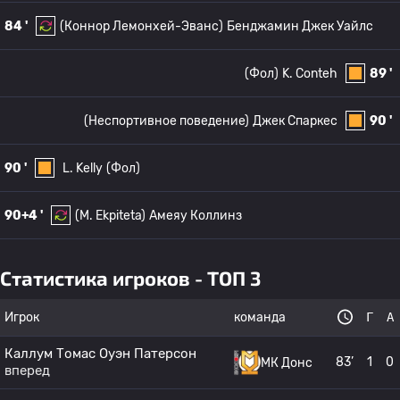
84 '
(Коннор Лемонхей-Эванс)
Бенджамин Джек Уайлс
(Фол)
K. Conteh
89 '
(Неспортивное поведение)
Джек Спаркес
90 '
90 '
L. Kelly
(Фол)
90+4 '
(M. Ekpiteta)
Амеяу Коллинз
Статистика игроков - ТОП 3
Игрок
команда
Г
А
Каллум Томас Оуэн Патерсон
83’
1
0
МК Донс
вперед