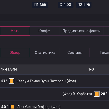
П1
1.55
Х
4.00
П2
5.75
Матч
Коэфф.
Предматчевые факты
Обзор
Статистика
Составы
Текс
1-Й ТАЙМ
1-0
27 '
Каллум Томас Оуэн Патерсон
(Фол)
(Фол)
R. Харботтл
28 '
40 '
Люк Уильям Оффорд
(Фол)