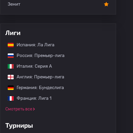
Зенит
Лиги
Испания: Ла Лига
Россия: Премьер-лига
Италия: Серия А
Англия: Премьер-лига
Германия: Бундеслига
Франция: Лига 1
Смотреть все
Турниры