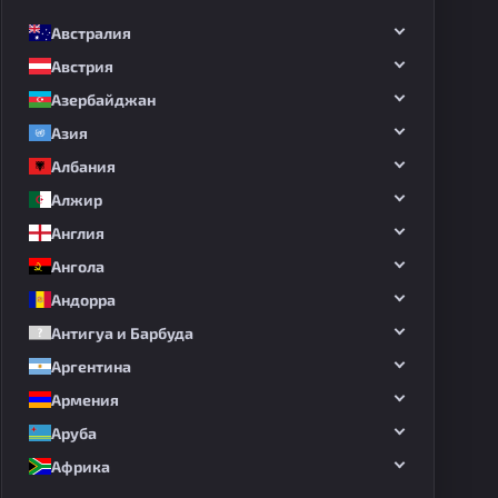
Австралия
Австрия
Азербайджан
Азия
Албания
Алжир
Англия
Ангола
Андорра
Антигуа и Барбуда
Аргентина
Армения
Аруба
Африка