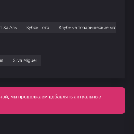
т Ха'Аль
Кубок Тото
Клубные товарищеские матчи
ия
Silva Miguel
ной, мы продолжаем добавлять актуальные