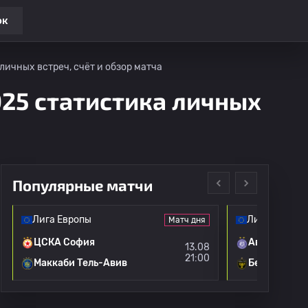
ок
личных встреч, счёт и обзор матча
025 статистика личных
Популярные матчи
Лига Европы
Лига конфе
Матч дня
ЦСКА София
Австрия
13.08
21:00
Маккаби Тель-Авив
Бейтар Иер