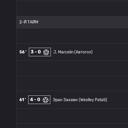
2-Й ТАЙМ
3 - 0
56 '
J. Marcelin (Автогол)
4 - 0
61 '
Эран Захави
(Weslley Patati)