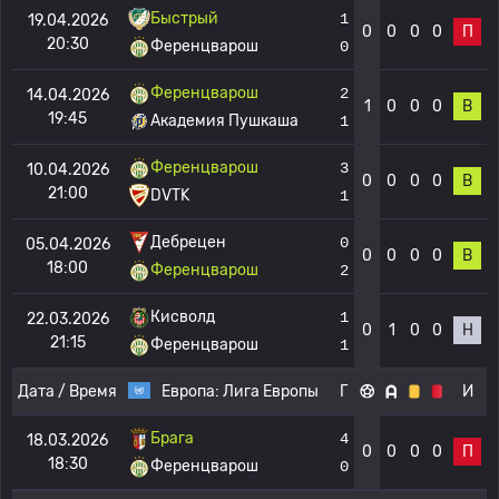
Быстрый
1
19.04.2026
0
0
0
0
П
20:30
Ференцварош
0
Ференцварош
2
14.04.2026
1
0
0
0
В
19:45
Академия Пушкаша
1
Ференцварош
3
10.04.2026
0
0
0
0
В
21:00
DVTK
1
Дебрецен
0
05.04.2026
0
0
0
0
В
18:00
Ференцварош
2
Кисволд
1
22.03.2026
0
1
0
0
Н
21:15
Ференцварош
1
Дата / Время
Европа:
Лига Европы
Г
И
Брага
4
18.03.2026
0
0
0
0
П
18:30
Ференцварош
0