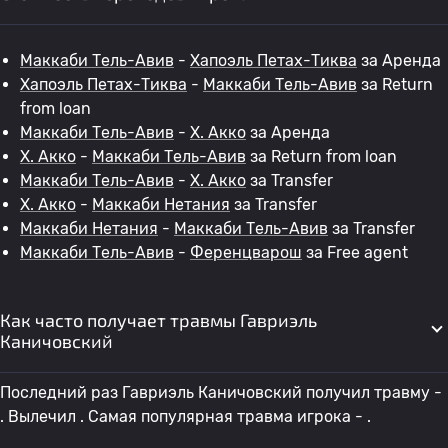
Маккаби Тель-Авив
-
Хапоэль Петах-Тиква
за Аренда
Хапоэль Петах-Тиква
-
Маккаби Тель-Авив
за Return
from loan
Маккаби Тель-Авив
-
Х. Акко
за Аренда
Х. Акко
-
Маккаби Тель-Авив
за Return from loan
Маккаби Тель-Авив
-
Х. Акко
за Transfer
Х. Акко
-
Маккаби Нетания
за Transfer
Маккаби Нетания
-
Маккаби Тель-Авив
за Transfer
Маккаби Тель-Авив
-
Ференцварош
за Free agent
Как часто получает травмы Гавриэль
Каничовский
Последний раз Гавриэль Каничовский получил травму -
. Вылечил . Самая популярная травма игрока - .