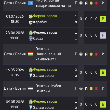
Мир:
Клубные
Дата / Время
Г
И
товарищеские матчи
Ференцварош
1
01.07.2026
0
0
0
0
В
18:30
Карабах
0
Ференцварош
1
28.06.2026
0
0
0
0
Н
18:00
Сабах
1
Венгрия:
Дата / Время
Национальный
Г
И
чемпионат 1
Ференцварош
3
16.05.2026
0
0
0
0
В
18:15
Залаэгершег
0
Венгрия:
Кубок
Дата / Время
Г
И
Венгрии
Ференцварош
1
09.05.2026
0
0
0
0
В
19:00
Залаэгершег
0