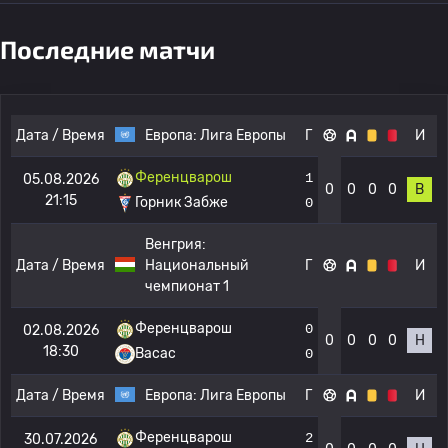
Последние матчи
Дата / Время
Европа:
Лига Европы
Г
И
Ференцварош
1
05.08.2026
0
0
0
0
В
21:15
Горник Забже
0
Венгрия:
Дата / Время
Национальный
Г
И
чемпионат 1
Ференцварош
0
02.08.2026
0
0
0
0
Н
18:30
Васас
0
Дата / Время
Европа:
Лига Европы
Г
И
Ференцварош
2
30.07.2026