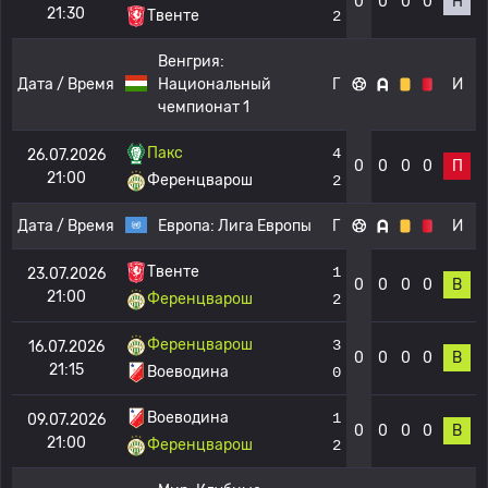
0
0
0
0
Н
21:30
Твенте
2
Венгрия:
Дата / Время
Национальный
Г
И
чемпионат 1
Пакс
4
26.07.2026
0
0
0
0
П
21:00
Ференцварош
2
Дата / Время
Европа:
Лига Европы
Г
И
Твенте
1
23.07.2026
0
0
0
0
В
21:00
Ференцварош
2
Ференцварош
3
16.07.2026
0
0
0
0
В
21:15
Воеводина
0
Воеводина
1
09.07.2026
0
0
0
0
В
21:00
Ференцварош
2