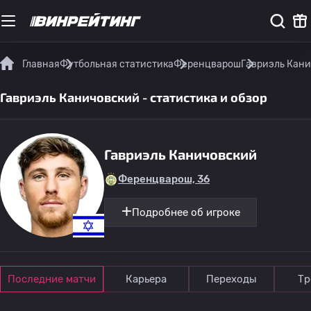
Главная
Футбольная статистика
Ференцварош
Гавриэль Кани
Гавриэль Каничовский - статистика и обзор
Гавриэль Каничовский
Ференцварош, 36
Подробнее об игроке
Последние матчи
Карьера
Переходы
Тр