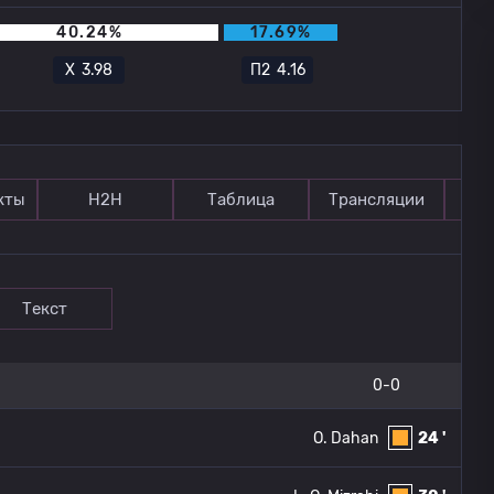
40.24%
17.69%
Х
3.98
П2
4.16
кты
Н2Н
Таблица
Трансляции
П
Текст
0-0
O. Dahan
24 '