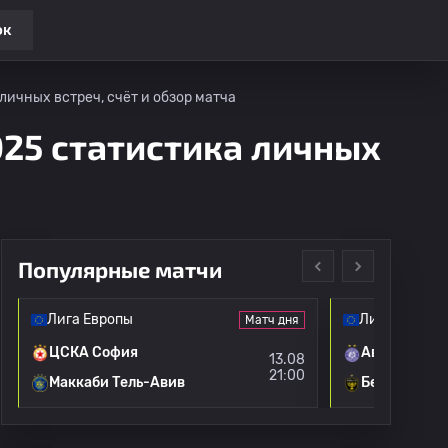
ок
личных встреч, счёт и обзор матча
025 статистика личных
Популярные матчи
Лига Европы
Лига конфе
Матч дня
ЦСКА София
Австрия
13.08
21:00
Маккаби Тель-Авив
Бейтар Иер