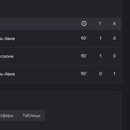
Г
А
90’
1
0
ль-Авив
90’
1
0
усалим
90’
0
1
ль-Авив
нсферы
Таблицы