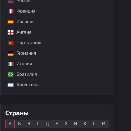
Россия
Франция
Испания
Англия
Португалия
Кубок Израиля
Суперкубок: Израиль
Лига конференций
Германия
Италия
Бразилия
Аргентина
Страны
Все
А
Б
В
Г
Д
Е
З
И
К
Л
М
Н
О