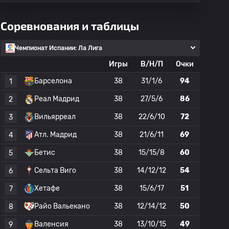
Соревнования и таблицы
Чемпионат Испании: Ла Лига
Игры
В/Н/П
Очки
Барселона
38
31/1/6
94
1
Реал Мадрид
38
27/5/6
86
2
Вильярреал
38
22/6/10
72
3
Атл. Мадрид
38
21/6/11
69
4
Бетис
38
15/15/8
60
5
Сельта Виго
38
14/12/12
54
6
Хетафе
38
15/6/17
51
7
Райо Вальекано
38
12/14/12
50
8
Валенсия
38
13/10/15
49
9