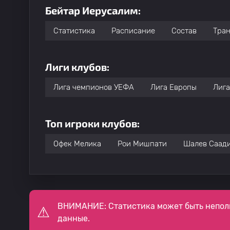
Бейтар Иерусалим:
Статистика
Расписание
Состав
Тра
Лиги клубов:
Лига чемпионов УЕФА
Лига Европы
Лига
Топ игроки клубов:
Офек Мелика
Рои Мишпати
Шалев Саад
ВНИМАНИЕ: Статистика может быть непол
данные.