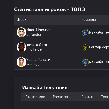
Статистика игроков - ТОП 3
Игрок
команда
Идан Нахмиас
Маккаби Те
defender
Ismaila Soro
Бейтар Иер
midfielder
Уэсли Патати
Маккаби Те
вперед
Маккаби Тель-Авив:
Статистика
Расписание
Состав
Тра