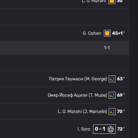
L. O. Mizrahi
30 '
G. Cohen
45+1 '
1-1
Патрик Твумаси
(M. George)
63 '
Омер Йосеф Ацили
(T. Muzie)
69 '
L. O. Mizrahi
(J. Marcelin)
70 '
0 - 1
I. Soro
72 '