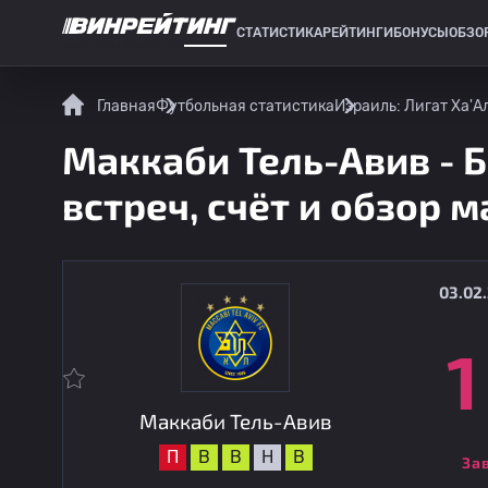
СТАТИСТИКА
РЕЙТИНГИ
БОНУСЫ
ОБЗО
СПОРТИВНАЯ СТАТИСТИКА
Главная
Футбольная статистика
Израиль: Лигат Ха'А
Маккаби Тель-Авив - 
встреч, счёт и обзор м
03.02.
1
Маккаби Тель-Авив
П
В
В
Н
В
За