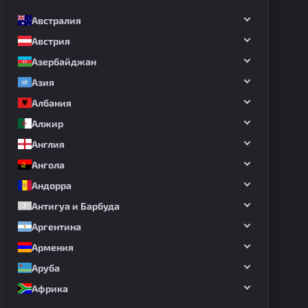
Австралия
Австрия
Азербайджан
Азия
Албания
Алжир
Англия
Ангола
Андорра
Антигуа и Барбуда
Аргентина
Армения
Аруба
Африка