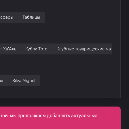
нсферы
Таблицы
т Ха'Аль
Кубок Тото
Клубные товарищеские матчи
ия
Silva Miguel
ной, мы продолжаем добавлять актуальные