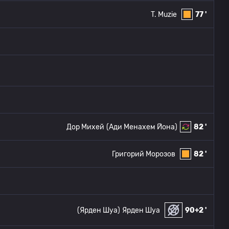
T. Muzie
77 '
Дор Михей
(Ади Менахем Йона)
82 '
Григорий Морозов
82 '
(Ярден Шуа)
Ярден Шуа
90+2 '