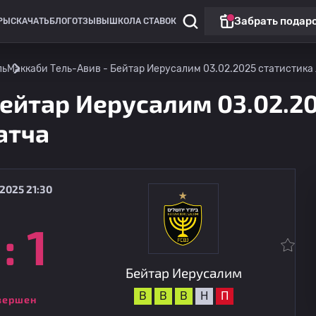
Забрать подар
РЫ
СКАЧАТЬ
БЛОГ
ОТЗЫВЫ
ШКОЛА СТАВОК
ль
Маккаби Тель-Авив - Бейтар Иерусалим 03.02.2025 статистика 
Бейтар Иерусалим 03.02.2
атча
2025 21:30
:
1
Лига конференций
Австрия
13.08
21:30
Бейтар Иерусалим
Бейтар Иерусалим
В
В
В
Н
П
вершен