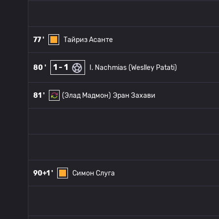
77 '
Тайриз Асанте
1 - 1
80 '
I. Nachmias
(Weslley Patati)
81 '
(Элад Мадмон)
Эран Захави
90+1 '
Симон Слуга