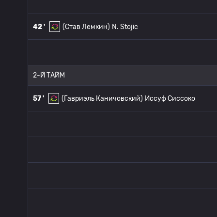
42 '
(Став Лемкин)
N. Stojic
2-Й ТАЙМ
57 '
(Гавриэль Каничовский)
Иссуф Сиссоко