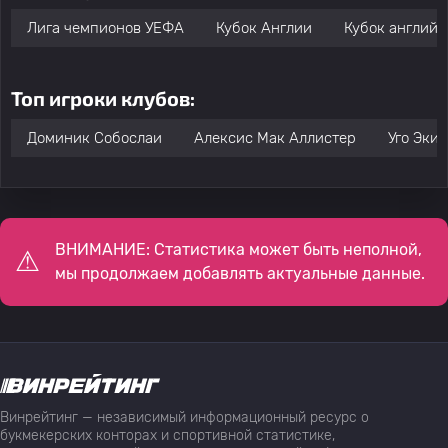
Лига чемпионов УЕФА
Кубок Англии
Кубок английс
Топ игроки клубов:
Доминик Собослаи
Алексис Мак Аллистер
Уго Эки
ВНИМАНИЕ: Статистика может быть неполной,
мы продолжаем добавлять актуальные данные.
Винрейтинг — независимый информационный ресурс о
букмекерских конторах и спортивной статистике,