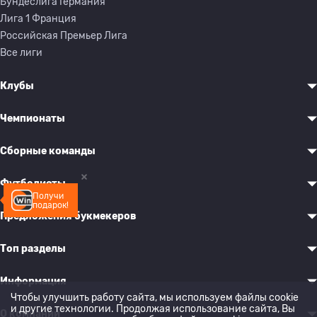
Бундеслига Германия
Лига 1 Франция
Российская Премьер Лига
Все лиги
Клубы
Чемпионаты
Сборные команды
Футболисты
Получи
подарок!
Предложения букмекеров
Топ разделы
Информация
Чтобы улучшить работу сайта, мы используем файлы cookie
и другие технологии. Продолжая использование сайта, Вы
О компании