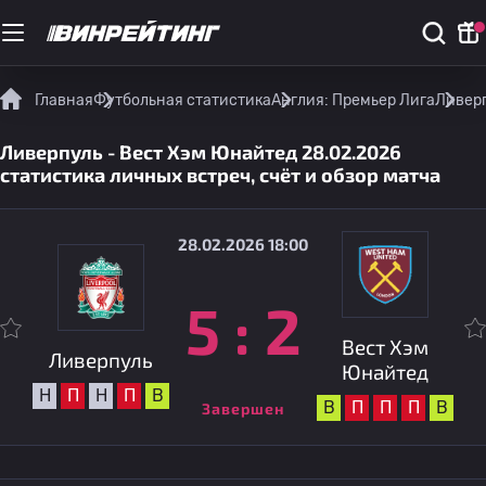
Главная
Футбольная статистика
Англия: Премьер Лига
Ливерп
Ливерпуль - Вест Хэм Юнайтед 28.02.2026
статистика личных встреч, счёт и обзор матча
28.02.2026 18:00
5
:
2
Вест Хэм
Ливерпуль
Юнайтед
Н
П
Н
П
В
В
П
П
П
В
Завершен