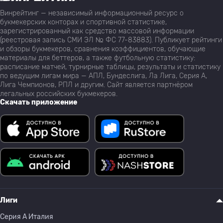
Винрейтинг — независимый информационный ресурс о
букмекерских конторах и спортивной статистике,
зарегистрированный как средство массовой информации
(реестровая запись СМИ ЭЛ № ФС 77-83883). Публикует рейтинги
и обзоры букмекеров, сравнения коэффициентов, обучающие
материалы для беттеров, а также футбольную статистику:
расписание матчей, турнирные таблицы, результаты и статистику
по ведущим лигам мира — АПЛ, Бундеслига, Ла Лига, Серия А,
Лига Чемпионов, РПЛ и другим. Сайт является партнёром
легальных российских букмекеров.
Скачать приложение
Лиги
Серия A Италия