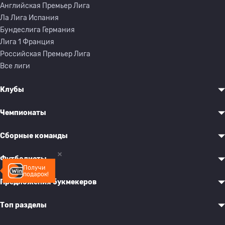
Английская Премьер Лига
Ла Лига Испания
Бундеслига Германия
Лига 1 Франция
Российская Премьер Лига
Все лиги
Клубы
Чемпионаты
Сборные команды
Футболисты
Получи
подарок!
Предложения букмекеров
Топ разделы