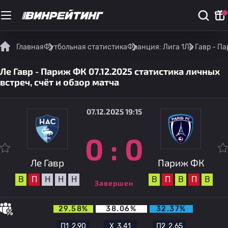
Главная
Футбольная статистика
Франция: Лига 1
Ле Гавр - Па
Ле Гавр - Париж ФК 07.12.2025 статистика личных
встреч, счёт и обзор матча
07.12.2025 19:15
0
:
0
Ле Гавр
Париж ФК
В
П
Н
Н
Н
В
П
В
П
В
Завершен
29.58%
38.06%
32.37%
П1
2.90
Х
3.41
П2
2.65