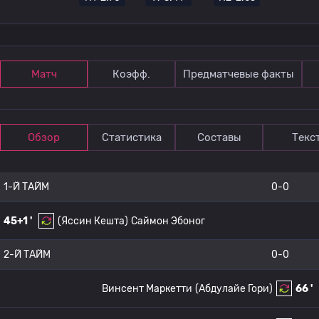
Матч
Коэфф.
Предматчевые факты
Обзор
Статистика
Составы
Текс
1-Й ТАЙМ
0-0
45+1 '
(Яссин Кешта)
Саймон Эбоног
2-Й ТАЙМ
0-0
Винсент Маркетти
(Абдулайе Гори)
66 '