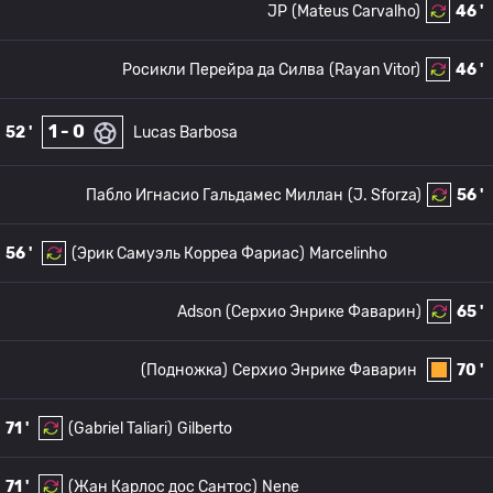
JP
(Mateus Carvalho)
46 '
Росикли Перейра да Силва
(Rayan Vitor)
46 '
1 - 0
52 '
Lucas Barbosa
Пабло Игнасио Гальдамес Миллан
(J. Sforza)
56 '
56 '
(Эрик Самуэль Корреа Фариас)
Marcelinho
Adson
(Серхио Энрике Фаварин)
65 '
(Подножка)
Серхио Энрике Фаварин
70 '
71 '
(Gabriel Taliari)
Gilberto
71 '
(Жан Карлос дос Сантос)
Nene