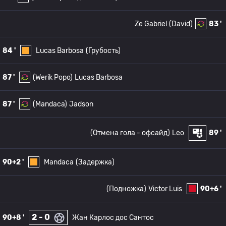
Ze Gabriel
(David)
83 '
84 '
Lucas Barbosa
(Грубость)
87 '
(Werik Popo)
Lucas Barbosa
87 '
(Mandaca)
Jadson
(Отмена гола - офсайд)
Leo
89 '
90+2 '
Mandaca
(Задержка)
(Подножка)
Victor Luis
90+6 '
2 - 0
90+8 '
Жан Карлос дос Сантос