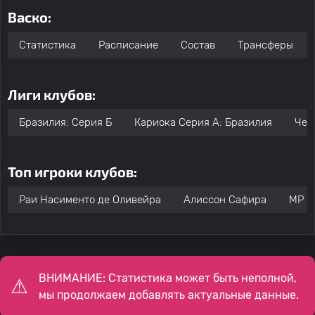
Васко:
Статистика
Расписание
Состав
Трансферы
Лиги клубов:
Бразилия: Серия Б
Кариока Серия А: Бразилия
Чем
Топ игроки клубов:
Раи Насименто де Оливейра
Алиссон Сафира
MP
ВНИМАНИЕ: Статистика может быть неполной,
мы продолжаем добавлять актуальные данные.