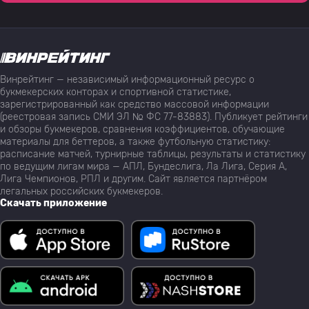
Винрейтинг — независимый информационный ресурс о
букмекерских конторах и спортивной статистике,
зарегистрированный как средство массовой информации
(реестровая запись СМИ ЭЛ № ФС 77-83883). Публикует рейтинги
и обзоры букмекеров, сравнения коэффициентов, обучающие
материалы для беттеров, а также футбольную статистику:
расписание матчей, турнирные таблицы, результаты и статистику
по ведущим лигам мира — АПЛ, Бундеслига, Ла Лига, Серия А,
Лига Чемпионов, РПЛ и другим. Сайт является партнёром
легальных российских букмекеров.
Скачать приложение