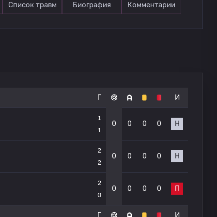
Список травм
Биография
Комментарии
Г
И
1
0
0
0
0
Н
1
2
0
0
0
0
Н
2
2
0
0
0
0
П
0
Г
И