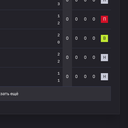
0
0
0
0
Н
3
1
0
0
0
0
П
2
2
0
0
0
0
В
0
2
0
0
0
0
Н
2
1
0
0
0
0
Н
1
зать ещё