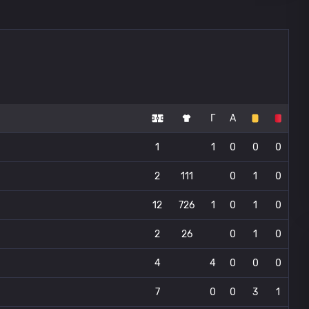
Г
А
1
1
0
0
0
2
111
0
1
0
12
726
1
0
1
0
2
26
0
1
0
4
4
0
0
0
7
0
0
3
1