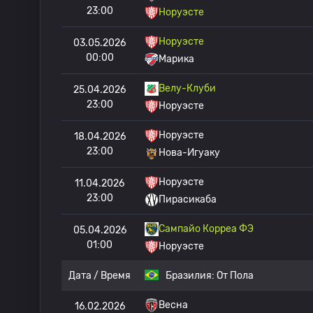
23:00
Норуэсте
Норуэсте
03.05.2026
00:00
Марика
Велу-Клуби
25.04.2026
23:00
Норуэсте
Норуэсте
18.04.2026
23:00
Нова-Игуаку
Норуэсте
11.04.2026
23:00
Пирасикаба
Сампайо Корреа ФЭ
05.04.2026
01:00
Норуэсте
Дата / Время
Бразилия:
От Пола
Весна
16.02.2026