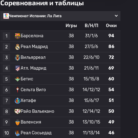
Соревнования и таблицы
Чемпионат Испании: Ла Лига
Игры
В/Н/П
Очки
Барселона
38
31/1/6
94
1
Реал Мадрид
38
27/5/6
86
2
Вильярреал
38
22/6/10
72
3
Атл. Мадрид
38
21/6/11
69
4
Бетис
38
15/15/8
60
5
Сельта Виго
38
14/12/12
54
6
Хетафе
38
15/6/17
51
7
Райо Вальекано
38
12/14/12
50
8
Валенсия
38
13/10/15
49
9
Реал Сосьедад
38
11/13/14
46
10