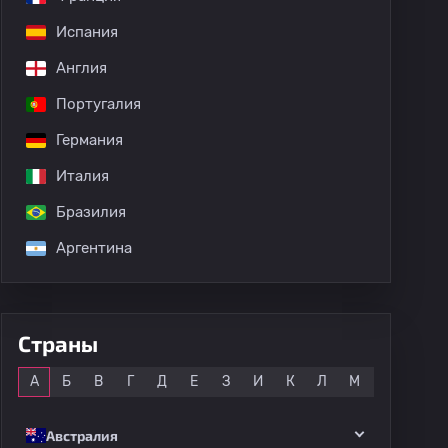
Испания
Англия
Португалия
Германия
Италия
Бразилия
Аргентина
Страны
Все
А
Б
В
Г
Д
Е
З
И
К
Л
М
Н
О
Австралия