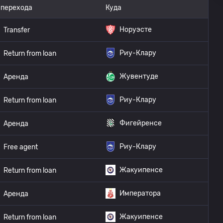
 перехода
Куда
Норуэсте
Transfer
Риу-Клару
Return from loan
Жувентуде
Аренда
Риу-Клару
Return from loan
Фигейренсе
Аренда
Риу-Клару
Free agent
Жакуипенсе
Return from loan
Императора
Аренда
Жакуипенсе
Return from loan