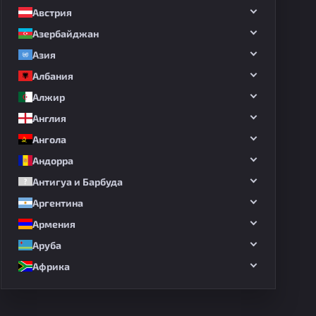
Австрия
Азербайджан
Азия
Албания
Алжир
Англия
Ангола
Андорра
Антигуа и Барбуда
Аргентина
Армения
Аруба
Африка