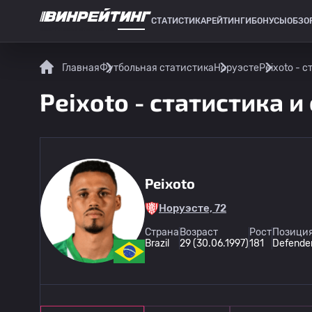
СТАТИСТИКА
РЕЙТИНГИ
БОНУСЫ
ОБЗО
СПОРТИВНАЯ СТАТИСТИКА
Главная
Футбольная статистика
Норуэсте
Peixoto - 
Peixoto - статистика и
Peixoto
Норуэсте, 72
Страна
Возраст
Рост
Позиция
Brazil
29 (30.06.1997)
181
Defende