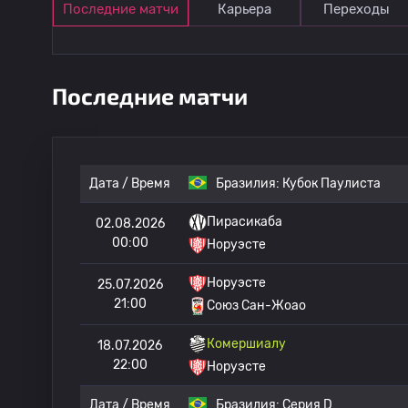
Последние матчи
Карьера
Переходы
Последние матчи
Дата / Время
Бразилия:
Кубок Паулиста
Пирасикаба
02.08.2026
00:00
Норуэсте
Норуэсте
25.07.2026
21:00
Союз Сан-Жоао
Комершиалу
18.07.2026
22:00
Норуэсте
Дата / Время
Бразилия:
Серия D