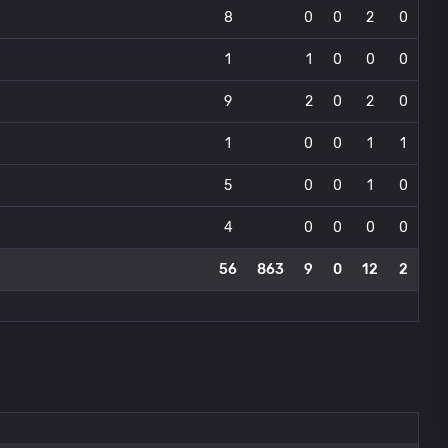
8
0
0
2
0
1
1
0
0
0
9
2
0
2
0
1
0
0
1
1
5
0
0
1
0
4
0
0
0
0
56
863
9
0
12
2