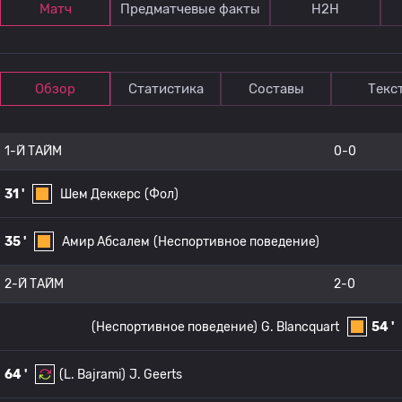
Матч
Предматчевые факты
Н2Н
Обзор
Статистика
Составы
Текс
1-Й ТАЙМ
0-0
31 '
Шем Деккерс
(Фол)
35 '
Амир Абсалем
(Неспортивное поведение)
2-Й ТАЙМ
2-0
(Неспортивное поведение)
G. Blancquart
54 '
64 '
(L. Bajrami)
J. Geerts