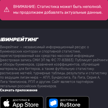
ВНИМАНИЕ: Статистика может быть неполной,
мы продолжаем добавлять актуальные данные.
Винрейтинг — независимый информационный ресурс о
букмекерских конторах и спортивной статистике,
зарегистрированный как средство массовой информации
(реестровая запись СМИ ЭЛ № ФС 77-83883). Публикует рейтинги
и обзоры букмекеров, сравнения коэффициентов, обучающие
материалы для беттеров, а также футбольную статистику:
расписание матчей, турнирные таблицы, результаты и статистику
по ведущим лигам мира — АПЛ, Бундеслига, Ла Лига, Серия А,
Лига Чемпионов, РПЛ и другим. Сайт является партнёром
легальных российских букмекеров.
Скачать приложение