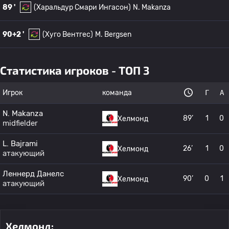
89 '
(Харальдур Смари Ингасон)
N. Makanza
90+2 '
(Хуго Вентгес)
M. Bergsen
Статистика игроков - ТОП 3
Игрок
команда
Г
А
N. Makanza
89’
1
0
Хелмонд
midfielder
L. Bajrami
26’
1
0
Хелмонд
атакующий
Леннерд Данелс
90’
0
1
Хелмонд
атакующий
Хелмонд: