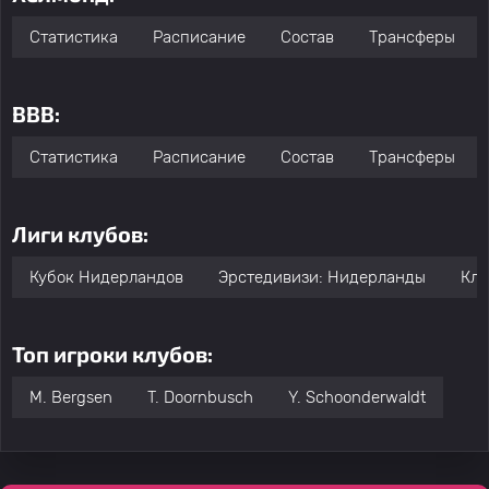
Статистика
Расписание
Состав
Трансферы
ВВВ:
Статистика
Расписание
Состав
Трансферы
Лиги клубов:
Кубок Нидерландов
Эрстедивизи: Нидерланды
Клу
Топ игроки клубов:
M. Bergsen
T. Doornbusch
Y. Schoonderwaldt