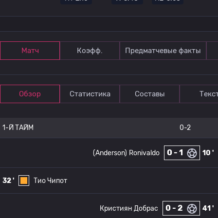
Матч
Коэфф.
Предматчевые факты
Обзор
Статистика
Составы
Текс
1-Й ТАЙМ
0-2
0 - 1
(Anderson)
Ronivaldo
10 '
32 '
Тио Чипот
0 - 2
Кристиян Добрас
41 '