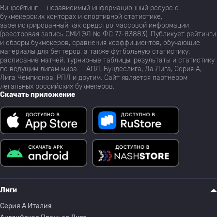
Винрейтинг — независимый информационный ресурс о
букмекерских конторах и спортивной статистике,
зарегистрированный как средство массовой информации
(реестровая запись СМИ ЭЛ № ФС 77-83883). Публикует рейтинги
и обзоры букмекеров, сравнения коэффициентов, обучающие
материалы для беттеров, а также футбольную статистику:
расписание матчей, турнирные таблицы, результаты и статистику
по ведущим лигам мира — АПЛ, Бундеслига, Ла Лига, Серия А,
Лига Чемпионов, РПЛ и другим. Сайт является партнёром
легальных российских букмекеров.
Скачать приложение
Лиги
Серия A Италия