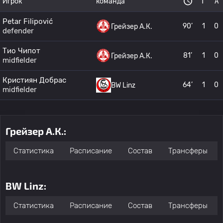
Игрок
команда
Г
А
Petar Filipović
90’
1
0
Грейзер А.К.
defender
Тио Чипот
81’
1
0
Грейзер А.К.
midfielder
Кристиян Добрас
64’
1
0
BW Linz
midfielder
Грейзер А.К.:
Статистика
Расписание
Состав
Трансферы
BW Linz:
Статистика
Расписание
Состав
Трансферы