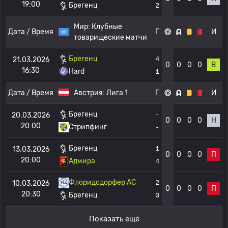
19:00
Брегенц
2
Мир:
Клубные
Дата / Время
Г
И
товарищеские матчи
Брегенц
4
21.03.2026
0
0
0
0
В
16:30
Hard
1
Дата / Время
Австрия:
Лига 1
Г
И
Брегенц
-
20.03.2026
0
0
0
0
Н
20:00
Стрипфинг
-
Брегенц
1
13.03.2026
0
0
0
0
П
20:00
Адмира
4
Флоридсдорфер АС
2
10.03.2026
0
0
0
0
П
20:30
Брегенц
0
Показать ещё