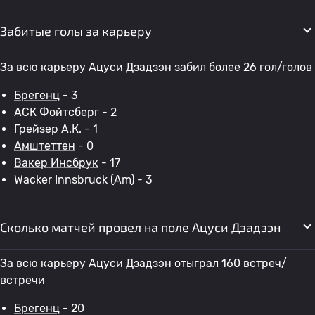
Забитые голы за карьеру
За всю карьеру Ацуси Дзадзэн забил более 26 гол/голов
Брегенц
- 3
АСК Фойтсберг
- 2
Грейзер А.К.
- 1
Амштеттен
- 0
Вакер Инсбрук
- 17
Wacker Innsbruck (Am) - 3
Сколько матчей провел на поле Ацуси Дзадзэн
За всю карьеру Ацуси Дзадзэн отыграл 160 встреч/
встречи
Брегенц
- 20