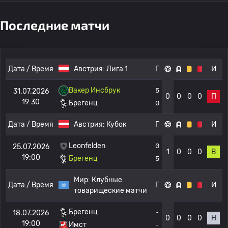
Последние матчи
Дата / Время
Австрия:
Лига 1
Г
И
Вакер Инсбрук
5
31.07.2026
0
0
0
0
П
19:30
Брегенц
0
Дата / Время
Австрия:
Кубок
Г
И
Leonfelden
0
25.07.2026
1
0
0
0
В
19:00
Брегенц
5
Мир:
Клубные
Дата / Время
Г
И
товарищеские матчи
Брегенц
-
18.07.2026
0
0
0
0
Н
19:00
Имст
-