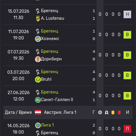
Брегенц
1
15.07.2026
0
0
0
0
Н
11:30
A. Lustenau
1
Брегенц
1
11.07.2026
0
0
0
0
В
19:00
Хоэнемс
0
Брегенц
4
07.07.2026
0
0
0
0
В
19:30
Дорнбирн
0
Брегенц
4
03.07.2026
0
0
0
0
В
20:00
Bruhl
0
Брегенц
4
27.06.2026
0
0
0
0
В
12:00
Санкт-Галлен II
1
Дата / Время
Австрия:
Лига 1
Г
И
Лига 1
2
14.05.2026
0
0
0
0
П
18:00
Брегенц
0