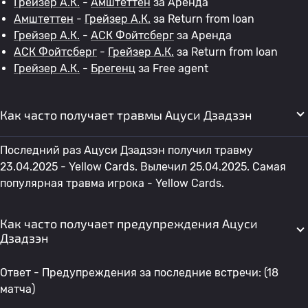
Грейзер А.К.
-
Амштеттен
за Аренда
Амштеттен
-
Грейзер А.К.
за Return from loan
Грейзер А.К.
-
АСК Фойтсберг
за Аренда
АСК Фойтсберг
-
Грейзер А.К.
за Return from loan
Грейзер А.К.
-
Брегенц
за Free agent
Как часто получает травмы Ацуси Дзадзэн
Последний раз Ацуси Дзадзэн получил травму
23.04.2025 - Yellow Cards. Вылечил 25.04.2025. Самая
популярная травма игрока - Yellow Cards.
Как часто получает предупреждения Ацуси
Дзадзэн
Ответ - Предупреждения за последние встречи: (18
матча)