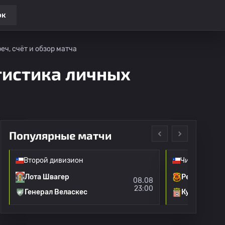
ок
еч, счёт и обзор матча
атистика личных
Популярные матчи
Второй дивизион
Чили: приме
Лота Швагер
Рейнджерс
08.08
23:00
Генерал Веласкес
Курико Уни