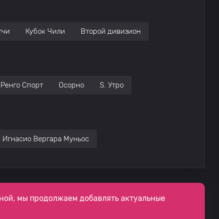
тчи
Кубок Чили
Второй дивизион
Ренго Спорт
Осорно
S. Утро
 Игнасио Вергара Муньос
ной, мы продолжаем добавлять актуальные