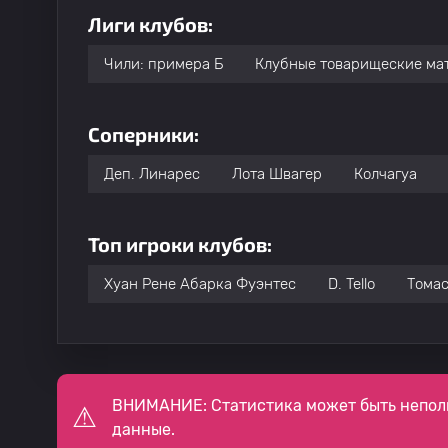
Лиги клубов:
Чили: примера Б
Клубные товарищеские ма
Соперники:
Деп. Линарес
Лота Швагер
Колчагуа
Топ игроки клубов:
Хуан Рене Абарка Фуэнтес
D. Tello
Томас
ВНИМАНИЕ: Статистика может быть непол
данные.