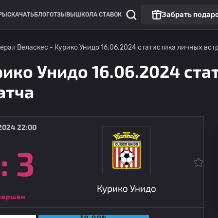
Забрать подар
РЫ
СКАЧАТЬ
БЛОГ
ОТЗЫВЫ
ШКОЛА СТАВОК
ерал Веласкес - Курико Унидо 16.06.2024 статистика личных встр
рико Унидо 16.06.2024 ст
атча
2024 22:00
:
3
Чили: примера Б
Курико Унидо
14.08
03:30
CD Санта-Круз
Курико Унидо
вершен