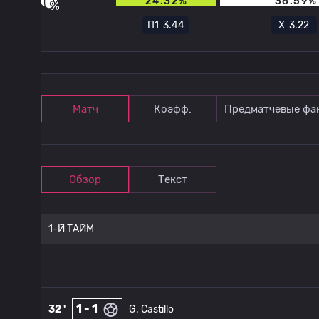
24.32%
36.59%
П1
3.44
Х
3.22
Матч
Коэфф.
Предматчевые фа
Обзор
Текст
1-Й ТАЙМ
1 - 1
32 '
G. Castillo