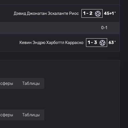
1 - 2
Дэвид Джонатан Эскаланте Риос
45+1 '
0-1
1 - 3
Кевин Эндрю Харботтл Карраско
63 '
нсферы
Таблицы
нсферы
Таблицы