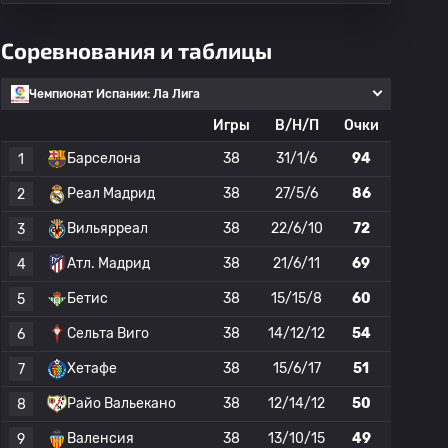
Соревнования и таблицы
Чемпионат Испании: Ла Лига
Игры
В/Н/П
Очки
Барселона
38
31/1/6
94
1
Реал Мадрид
38
27/5/6
86
2
Вильярреал
38
22/6/10
72
3
Атл. Мадрид
38
21/6/11
69
4
Бетис
38
15/15/8
60
5
Сельта Виго
38
14/12/12
54
6
Хетафе
38
15/6/17
51
7
Райо Вальекано
38
12/14/12
50
8
Валенсия
38
13/10/15
49
9