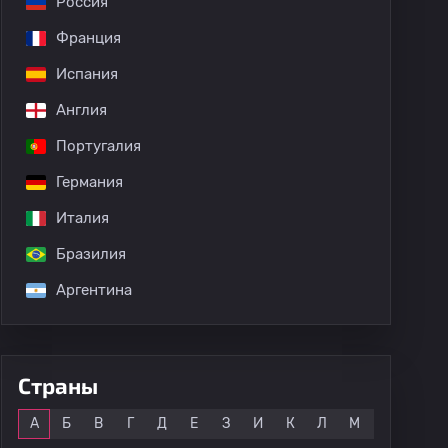
Россия
Франция
Испания
Англия
Португалия
Германия
Италия
Бразилия
Аргентина
Страны
Все
А
Б
В
Г
Д
Е
З
И
К
Л
М
Н
О