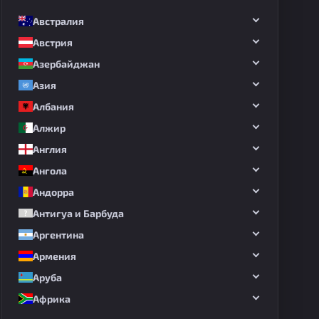
Австралия
Австрия
Азербайджан
Азия
Албания
Алжир
Англия
Ангола
Андорра
Антигуа и Барбуда
Аргентина
Армения
Аруба
Африка