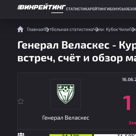
СТАТИСТИКА
РЕЙТИНГИ
БОНУСЫ
ОБЗО
СПОРТИВНАЯ СТАТИСТИКА
Главная
Футбольная статистика
Чили: Кубок Чили
Ген
Генерал Веласкес - Ку
встреч, счёт и обзор м
16.06.
1
Генерал Веласкес
За