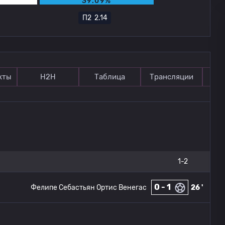
39.09%
П2
2.14
кты
Н2Н
Таблица
Трансляции
П
1-2
0 - 1
Фелипе Себастьян Ортис Венегас
26 '