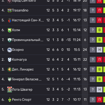
?
П
3.
Город Сантьяго
12
5
5
2
-1
18:19
20
?
П
4.
Trasandino
12
5
3
4
2
19:17
18
?
П
5.
Настоящий Сан-Х
12
3
4
5
-1
16:17
13
?
В
6.
Холм
12
3
3
6
1
15:14
12
?
В
7.
Провинциальный
12
1
3
8
-13
11:24
6
?
Н
1.
Осорно
12
6
6
0
10
15:5
24
?
П
2.
Колчагуа
12
6
4
2
4
15:11
22
?
В
3.
Деп. Линарес
12
6
1
5
4
16:12
19
?
В
4.
Генерал Веласке
12
5
1
6
-4
11:15
16
5.
12
3
4
5
-2
11:13
13
?
Н
Лота Швагер
?
П
6.
Ренго Спорт
12
3
2
7
-7
10:17
11