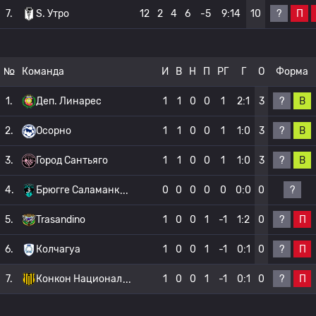
?
П
7.
S. Утро
12
2
4
6
-5
9:14
10
№
Команда
И
В
Н
П
РГ
Г
О
Форма
?
В
1.
Деп. Линарес
1
1
0
0
1
2:1
3
?
В
2.
Осорно
1
1
0
0
1
1:0
3
?
В
3.
Город Сантьяго
1
1
0
0
1
1:0
3
?
4.
Брюгге Саламанк
0
0
0
0
0
0:0
0
?
П
5.
Trasandino
1
0
0
1
-1
1:2
0
?
П
6.
Колчагуа
1
0
0
1
-1
0:1
0
?
П
7.
Конкон Национал
1
0
0
1
-1
0:1
0