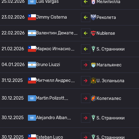
25.02.2026
Luis Vargas
Мелипилла
23.02.2026
Jimmy Cisterna
Реколета
22.02.2026
Валентин Демате
Nublense
21.02.2026
Маркос Игнасио
S. Странники
04.01.2026
Bruno Liuzzi
Магальянес
31.12.2025
Митчелл Андрес
U. Эспаньола
30.12.2025
Martin Polizott
Колегиалес
30.12.2025
Alejandro Alban
S. Странники
30.12.2025
Esteban Luco
S. Странники