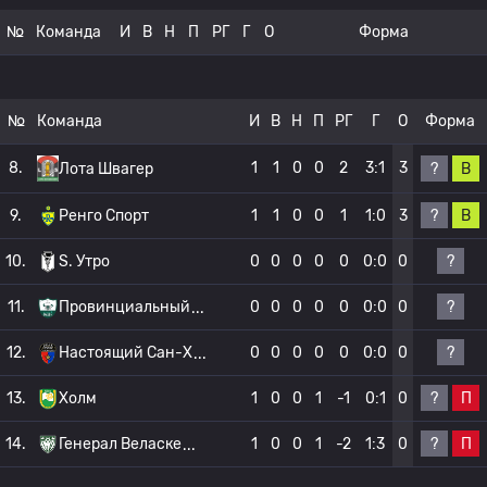
№
Команда
И
В
Н
П
РГ
Г
О
Форма
№
Команда
И
В
Н
П
РГ
Г
О
Форма
8.
1
1
0
0
2
3:1
3
?
В
Лота Швагер
?
В
9.
Ренго Спорт
1
1
0
0
1
1:0
3
?
10.
S. Утро
0
0
0
0
0
0:0
0
?
11.
Провинциальный
0
0
0
0
0
0:0
0
?
12.
Настоящий Сан-Х
0
0
0
0
0
0:0
0
?
П
13.
Холм
1
0
0
1
-1
0:1
0
?
П
14.
Генерал Веласке
1
0
0
1
-2
1:3
0