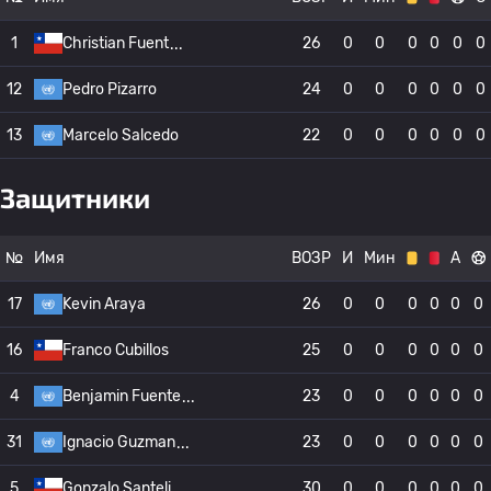
1
Christian Fuent
26
0
0
0
0
0
0
12
Pedro Pizarro
24
0
0
0
0
0
0
13
Marcelo Salcedo
22
0
0
0
0
0
0
Защитники
№
Имя
ВОЗР
И
Мин
А
17
Kevin Araya
26
0
0
0
0
0
0
16
Franco Cubillos
25
0
0
0
0
0
0
4
Benjamin Fuente
23
0
0
0
0
0
0
31
Ignacio Guzman
23
0
0
0
0
0
0
5
Gonzalo Santeli
30
0
0
0
0
0
0