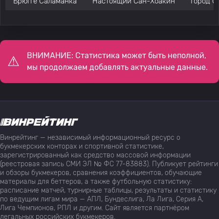
Брюгге Саламанка
Настоящий Сан-Хоакин
Город С
ВНИМАНИЕ: Статистика может быть неполной,
мы продолжаем добавлять актуальные данные.
Винрейтинг — независимый информационный ресурс о
букмекерских конторах и спортивной статистике,
зарегистрированный как средство массовой информации
(реестровая запись СМИ ЭЛ № ФС 77-83883). Публикует рейтинги
и обзоры букмекеров, сравнения коэффициентов, обучающие
материалы для беттеров, а также футбольную статистику:
расписание матчей, турнирные таблицы, результаты и статистику
по ведущим лигам мира — АПЛ, Бундеслига, Ла Лига, Серия А,
Лига Чемпионов, РПЛ и другим. Сайт является партнёром
легальных российских букмекеров.