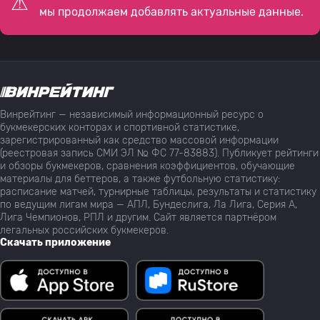
мы продолжаем добавлять актуальные данные.
Винрейтинг — независимый информационный ресурс о
букмекерских конторах и спортивной статистике,
зарегистрированный как средство массовой информации
(реестровая запись СМИ ЭЛ № ФС 77-83883). Публикует рейтинги
и обзоры букмекеров, сравнения коэффициентов, обучающие
материалы для беттеров, а также футбольную статистику:
расписание матчей, турнирные таблицы, результаты и статистику
по ведущим лигам мира — АПЛ, Бундеслига, Ла Лига, Серия А,
Лига Чемпионов, РПЛ и другим. Сайт является партнёром
легальных российских букмекеров.
Скачать приложение