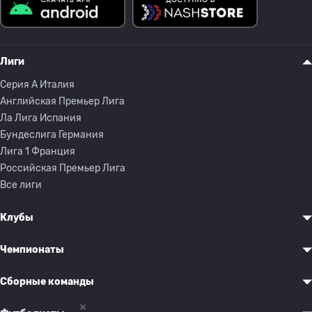
Лиги
Серия A Италия
Английская Премьер Лига
Ла Лига Испания
Бундеслига Германия
Лига 1 Франция
Российская Премьер Лига
Все лиги
Клубы
Чемпионаты
Сборные команды