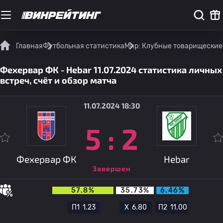
Главная
Футбольная статистика
Мир: Клубные товарищеские
Фехервар ФК - Hebar 11.07.2024 статистика личных
встреч, счёт и обзор матча
11.07.2024 18:30
5
:
2
Фехервар ФК
Hebar
Завершен
57.8%
35.73%
6.46%
П1
1.23
Х
6.80
П2
11.00