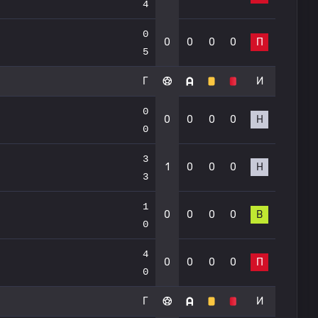
4
0
0
0
0
0
П
5
Г
И
0
0
0
0
0
Н
0
3
1
0
0
0
Н
3
1
0
0
0
0
В
0
4
0
0
0
0
П
0
Г
И