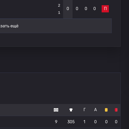
2
0
0
0
0
П
1
зать ещё
Г
А
9
305
1
0
0
0