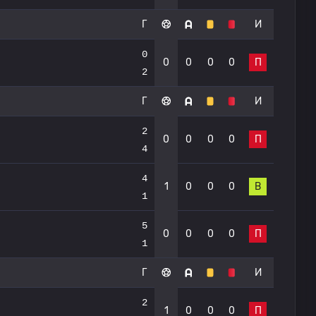
Г
И
0
0
0
0
0
П
2
Г
И
2
0
0
0
0
П
4
4
1
0
0
0
В
1
5
0
0
0
0
П
1
Г
И
2
1
0
0
0
П