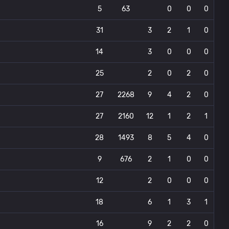
5
63
0
0
0
31
3
2
1
0
14
3
0
0
0
25
2
0
2
0
27
2268
9
4
2
0
27
2160
12
1
2
1
28
1493
8
5
4
0
9
676
2
1
0
0
12
2
0
0
0
18
6
1
3
1
16
9
2
2
0