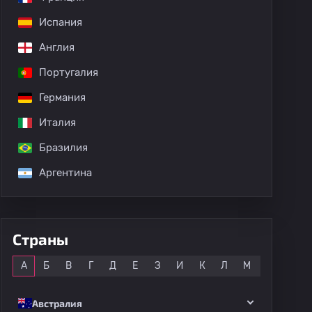
Испания
Англия
Португалия
Германия
Италия
Бразилия
Аргентина
Страны
Все
А
Б
В
Г
Д
Е
З
И
К
Л
М
Н
О
Австралия