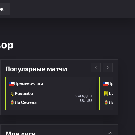
ок
зор
Популярные матчи
Премьер-лига
Премьер-лиг
Кокимбо
U. Де Консе
сегодня
00:30
Ла Серена
Ла Серена
Мои лиги