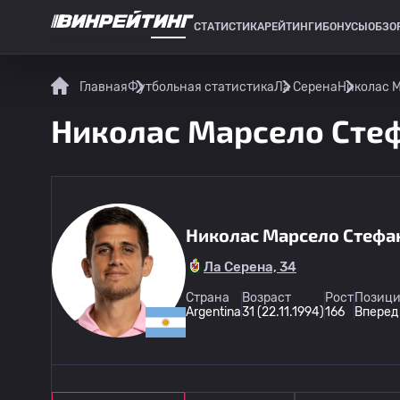
СТАТИСТИКА
РЕЙТИНГИ
БОНУСЫ
ОБЗО
СПОРТИВНАЯ СТАТИСТИКА
Главная
Футбольная статистика
Ла Серена
Николас М
Николас Марсело Стеф
Николас Марсело Стефа
Ла Серена, 34
Страна
Возраст
Рост
Позици
Argentina
31 (22.11.1994)
166
Вперед