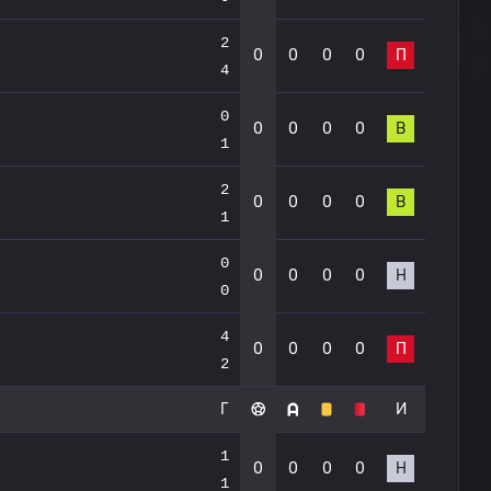
2
0
0
0
0
П
4
0
0
0
0
0
В
1
2
0
0
0
0
В
1
0
0
0
0
0
Н
0
4
0
0
0
0
П
2
Г
И
1
0
0
0
0
Н
1