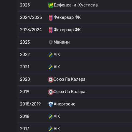
2025
Дефенса-и-Хустисиа
2024/2025
Фехервар ФК
2023/2024
Фехервар ФК
2023
Майами
2022
AIK
2021
AIK
2020
Союз Ла Калера
2019
Союз Ла Калера
2018/2019
Анортосис
2018
AIK
2017
AIK