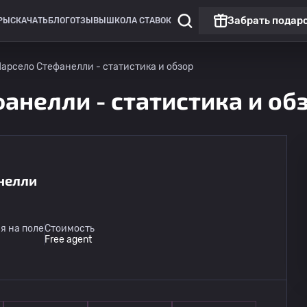
Забрать подар
РЫ
СКАЧАТЬ
БЛОГ
ОТЗЫВЫ
ШКОЛА СТАВОК
арсело Стефанелли - статистика и обзор
анелли - статистика и об
нелли
Премьер-лига
U. Де Консепсьон
15.08
я на поле
Стоимость
02:00
Ла Серена
Free agent