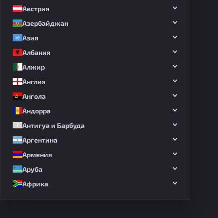
Австрия
Азербайджан
Азия
Албания
Алжир
Англия
Ангола
Андорра
Антигуа и Барбуда
Аргентина
Армения
Аруба
Африка