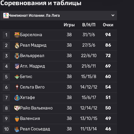
Соревнования и таблицы
Чемпионат Испании: Ла Лига
Игры
В/Н/П
Очки
Барселона
38
31/1/6
94
1
Реал Мадрид
38
27/5/6
86
2
Вильярреал
38
22/6/10
72
3
Атл. Мадрид
38
21/6/11
69
4
Бетис
38
15/15/8
60
5
Сельта Виго
38
14/12/12
54
6
Хетафе
38
15/6/17
51
7
Райо Вальекано
38
12/14/12
50
8
Валенсия
38
13/10/15
49
9
Реал Сосьедад
38
11/13/14
46
10