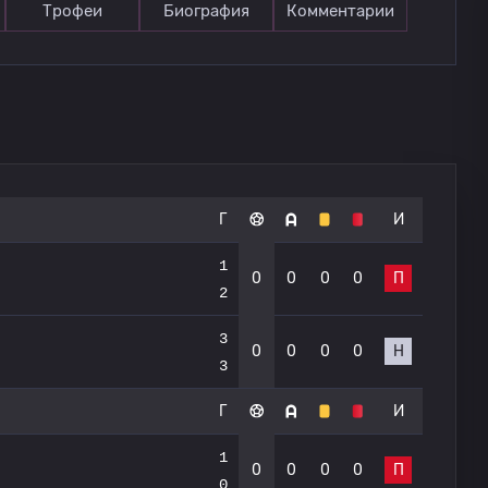
Трофеи
Биография
Комментарии
Г
И
1
0
0
0
0
П
2
3
0
0
0
0
Н
3
Г
И
1
0
0
0
0
П
0