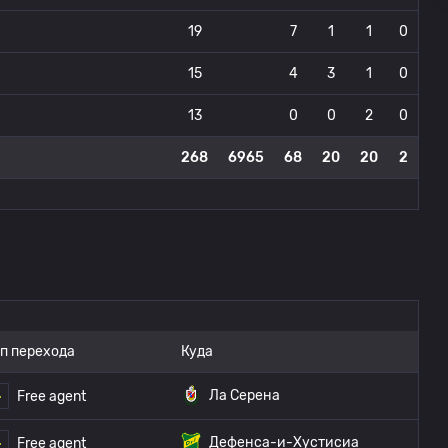
19
7
1
1
0
15
4
3
1
0
13
0
0
2
0
268
6965
68
20
20
2
п перехода
Куда
Ла Серена
Free agent
Дефенса-и-Хустисиа
Free agent