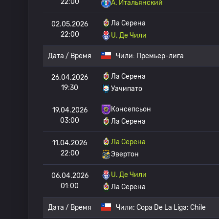
22:00
A. Итальянский
Ла Серена
02.05.2026
22:00
U. Де Чили
Дата / Время
Чили:
Премьер-лига
Ла Серена
26.04.2026
19:30
Уачипато
Консепсьон
19.04.2026
03:00
Ла Серена
Ла Серена
11.04.2026
22:00
Эвертон
U. Де Чили
06.04.2026
01:00
Ла Серена
Дата / Время
Чили:
Copa De La Liga: Chile