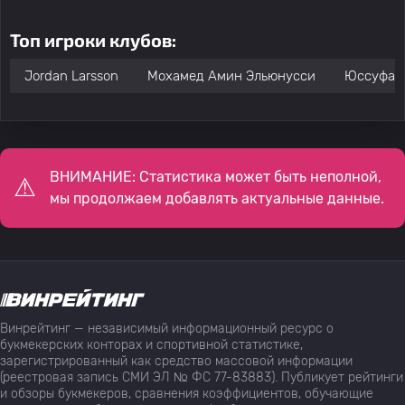
Топ игроки клубов:
Jordan Larsson
Мохамед Амин Эльюнусси
Юссуфа 
ВНИМАНИЕ: Статистика может быть неполной,
мы продолжаем добавлять актуальные данные.
Винрейтинг — независимый информационный ресурс о
букмекерских конторах и спортивной статистике,
зарегистрированный как средство массовой информации
(реестровая запись СМИ ЭЛ № ФС 77-83883). Публикует рейтинги
и обзоры букмекеров, сравнения коэффициентов, обучающие