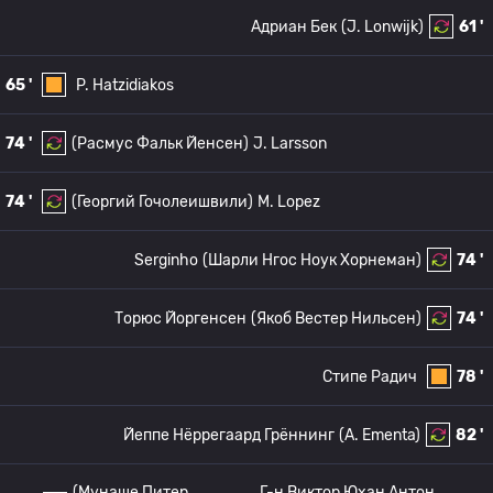
Адриан Бек
(J. Lonwijk)
61 '
65 '
P. Hatzidiakos
74 '
(Расмус Фальк Йенсен)
J. Larsson
74 '
(Георгий Гочолеишвили)
M. Lopez
Serginho
(Шарли Нгос Ноук Хорнеман)
74 '
Торюс Йоргенсен
(Якоб Вестер Нильсен)
74 '
Стипе Радич
78 '
Йеппе Нёррегаард Грённинг
(A. Ementa)
82 '
(Мунаше Питер
Г-н Виктор Юхан Антон