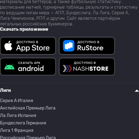
материалы для беттеров, а также футбольную статистику:
расписание матчей, турнирные таблицы, результаты и статистику
по ведущим лигам мира — АПЛ, Бундеслига, Ла Лига, Серия А,
Лига Чемпионов, РПЛ и другим. Сайт является партнёром
легальных российских букмекеров.
Скачать приложение
Лиги
Серия A Италия
Английская Премьер Лига
Ла Лига Испания
Бундеслига Германия
Лига 1 Франция
Российская Премьер Лига