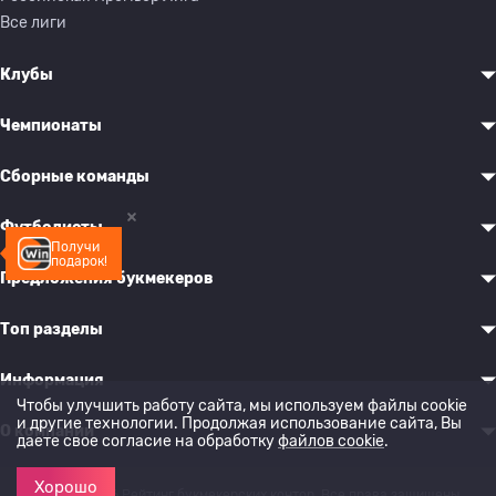
Все лиги
Клубы
Чемпионаты
Сборные команды
Футболисты
Получи
подарок!
Предложения букмекеров
Топ разделы
Информация
Чтобы улучшить работу сайта, мы используем файлы cookie
и другие технологии. Продолжая использование сайта, Вы
О компании
даете свое согласие на обработку
файлов cookie
.
Хорошо
© 2022-2026 Рейтинг букмекерских контор. Все права защищены.