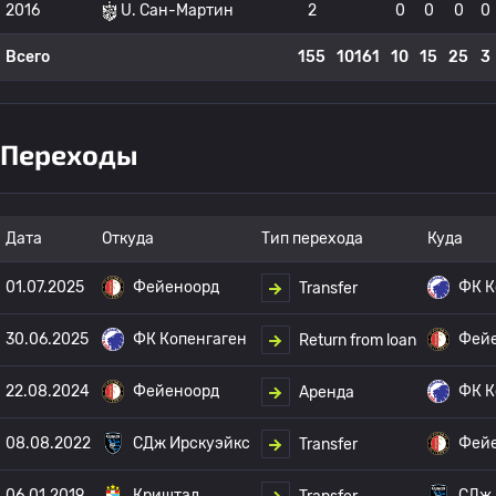
2016
U. Сан-Мартин
2
0
0
0
0
Всего
155
10161
10
15
25
3
Переходы
Дата
Откуда
Тип перехода
Куда
01.07.2025
Фейеноорд
ФК К
Transfer
30.06.2025
ФК Копенгаген
Фей
Return from loan
22.08.2024
Фейеноорд
ФК К
Аренда
08.08.2022
СДж Ирскуэйкс
Фей
Transfer
06.01.2019
Криштал
СДж 