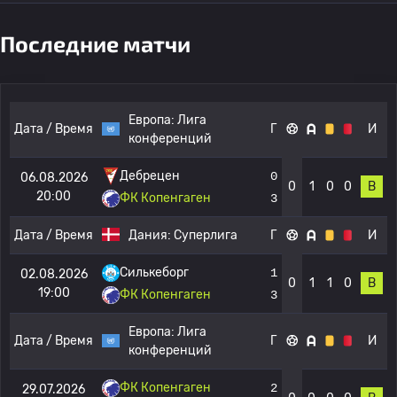
Последние матчи
Европа:
Лига
Дата / Время
Г
И
конференций
Дебрецен
0
06.08.2026
0
1
0
0
В
20:00
ФК Копенгаген
3
Дата / Время
Дания:
Суперлига
Г
И
Силькеборг
1
02.08.2026
0
1
1
0
В
19:00
ФК Копенгаген
3
Европа:
Лига
Дата / Время
Г
И
конференций
ФК Копенгаген
2
29.07.2026