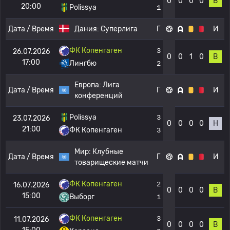
0
0
0
0
В
20:00
Polissya
1
Дата / Время
Дания:
Суперлига
Г
И
ФК Копенгаген
3
26.07.2026
0
0
1
0
В
17:00
Лингбю
2
Европа:
Лига
Дата / Время
Г
И
конференций
Polissya
3
23.07.2026
0
0
0
0
Н
21:00
ФК Копенгаген
3
Мир:
Клубные
Дата / Время
Г
И
товарищеские матчи
ФК Копенгаген
2
16.07.2026
0
0
0
0
В
15:00
Выборг
1
ФК Копенгаген
3
11.07.2026
0
0
0
0
В