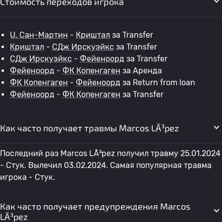
Стоимость переходов игрока
U. Сан-Мартин
-
Криштал
за Transfer
Криштал
-
СДж Ирскуэйкс
за Transfer
СДж Ирскуэйкс
-
Фейеноорд
за Transfer
Фейеноорд
-
ФК Копенгаген
за Аренда
ФК Копенгаген
-
Фейеноорд
за Return from loan
Фейеноорд
-
ФК Копенгаген
за Transfer
Как часто получает травмы Marcos LÃ³pez
Последний раз Marcos LÃ³pez получил травму 25.01.2024
- Стук. Вылечил 03.02.2024. Самая популярная травма
игрока - Стук.
Как часто получает предупреждения Marcos
LÃ³pez