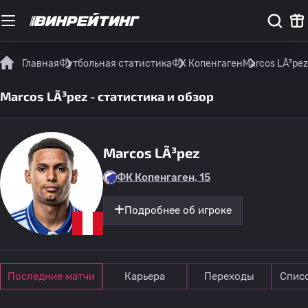
Главная
Футбольная статистика
ФК Копенгаген
Marcos LÃ³pez
Marcos LÃ³pez - статистика и обзор
Marcos LÃ³pez
ФК Копенгаген, 15
Подробнее об игроке
Последние матчи
Карьера
Переходы
Спис