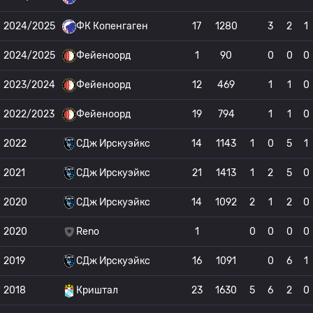
2024/2025
ФК Копенгаген
17
1280
3
2
1
2024/2025
Фейеноорд
1
90
0
0
0
2023/2024
Фейеноорд
12
469
1
1
0
2022/2023
Фейеноорд
19
794
1
1
0
2022
СДж Ирскуэйкс
14
1143
1
0
5
1
2021
СДж Ирскуэйкс
21
1413
1
2
5
0
2020
СДж Ирскуэйкс
14
1092
2
1
2
0
2020
Reno
1
0
0
0
0
2019
СДж Ирскуэйкс
16
1091
0
6
1
2018
Криштал
23
1630
5
6
2
0