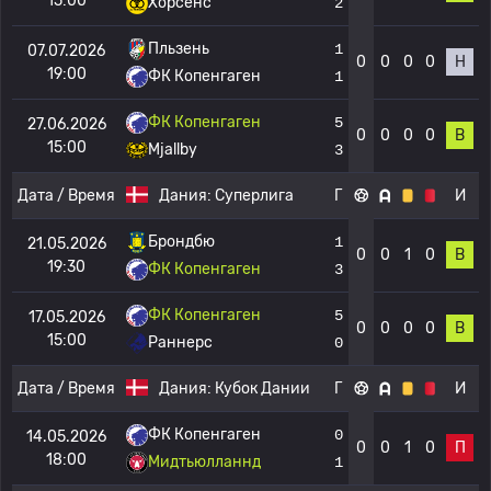
15:00
Хорсенс
2
Пльзень
1
07.07.2026
0
0
0
0
Н
19:00
ФК Копенгаген
1
ФК Копенгаген
5
27.06.2026
0
0
0
0
В
15:00
Mjallby
3
Дата / Время
Дания:
Суперлига
Г
И
Брондбю
1
21.05.2026
0
0
1
0
В
19:30
ФК Копенгаген
3
ФК Копенгаген
5
17.05.2026
0
0
0
0
В
15:00
Раннерс
0
Дата / Время
Дания:
Кубок Дании
Г
И
ФК Копенгаген
0
14.05.2026
0
0
1
0
П
18:00
Мидтьюлланнд
1