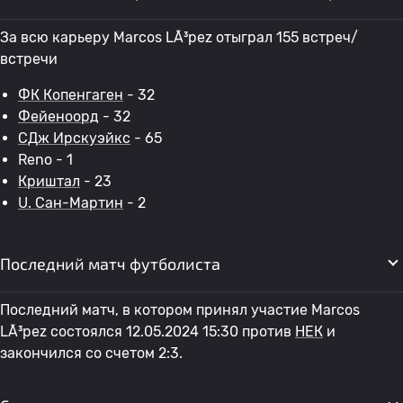
За всю карьеру Marcos LÃ³pez отыграл 155 встреч/
встречи
ФК Копенгаген
- 32
Фейеноорд
- 32
СДж Ирскуэйкс
- 65
Reno - 1
Криштал
- 23
U. Сан-Мартин
- 2
Последний матч футболиста
Последний матч, в котором принял участие Marcos
LÃ³pez состоялся 12.05.2024 15:30 против
НЕК
и
закончился со счетом 2:3.