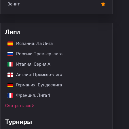
Зенит
Лиги
Испания: Ла Лига
Россия: Премьер-лига
Италия: Серия А
Англия: Премьер-лига
Германия: Бундеслига
Франция: Лига 1
Смотреть все
Турниры