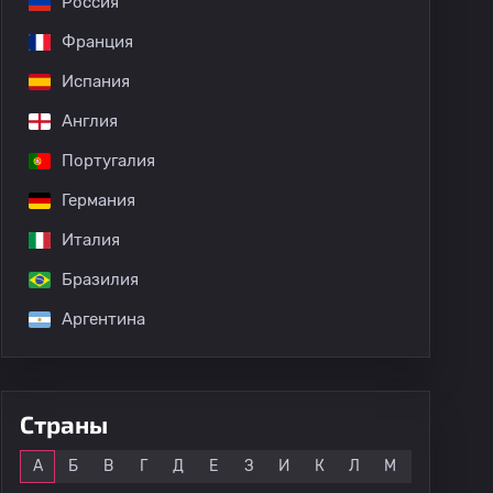
Россия
Франция
Испания
Англия
Португалия
Германия
Италия
Бразилия
Аргентина
Страны
Все
А
Б
В
Г
Д
Е
З
И
К
Л
М
Н
О