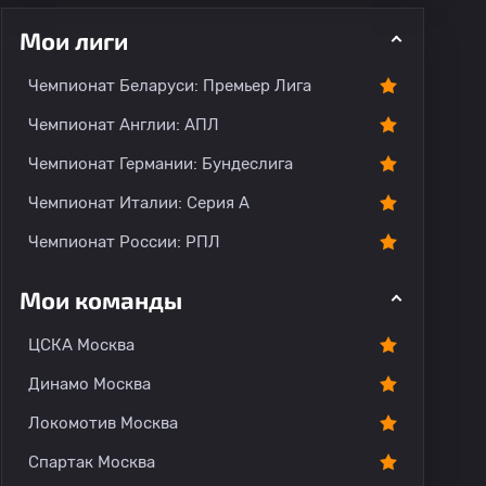
Мои лиги
Чемпионат Беларуси: Премьер Лига
ментарии
Чемпионат Англии: АПЛ
Чемпионат Германии: Бундеслига
Чемпионат Италии: Серия А
Чемпионат России: РПЛ
Мои команды
ЦСКА Москва
Динамо Москва
Локомотив Москва
Спартак Москва