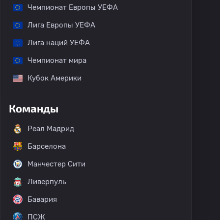
Чемпионат Европы УЕФА
Лига Европы УЕФА
Лига наций УЕФА
Чемпионат мира
Кубок Америки
Команды
Реал Мадрид
Барселона
Манчестер Сити
Ливерпуль
Бавария
ПСЖ