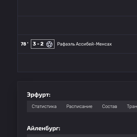
3 - 2
78 '
Рафаэль Ассибей-Менсах
Эрфурт:
Статистика
Расписание
Состав
Тра
Айленбург: