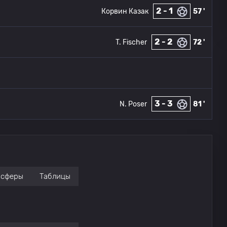
2 - 1
Корвин Казак
57 '
2 - 2
T. Fischer
72 '
3 - 3
N. Poser
81 '
нсферы
Таблицы