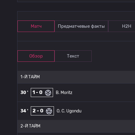
Матч
Предматчевые факты
Н2Н
Обзор
Текст
1-Й ТАЙМ
1 - 0
30 '
B. Moritz
2 - 0
34 '
O. C. Ugondu
2-Й ТАЙМ