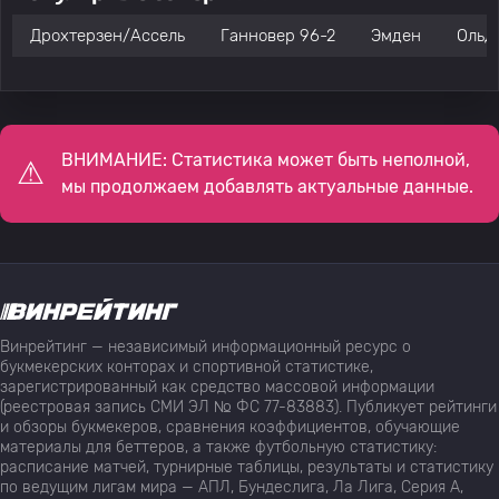
Дрохтерзен/Ассель
Ганновер 96-2
Эмден
Ольд
ВНИМАНИЕ: Статистика может быть неполной,
мы продолжаем добавлять актуальные данные.
Винрейтинг — независимый информационный ресурс о
букмекерских конторах и спортивной статистике,
зарегистрированный как средство массовой информации
(реестровая запись СМИ ЭЛ № ФС 77-83883). Публикует рейтинги
и обзоры букмекеров, сравнения коэффициентов, обучающие
материалы для беттеров, а также футбольную статистику:
расписание матчей, турнирные таблицы, результаты и статистику
по ведущим лигам мира — АПЛ, Бундеслига, Ла Лига, Серия А,