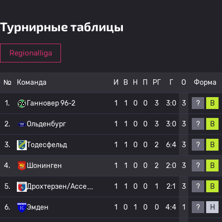
Турнирные таблицы
Regionalliga
№
Команда
И
В
Н
П
РГ
Г
О
Форма
?
В
1.
Ганновер 96-2
1
1
0
0
3
3:0
3
?
В
2.
Ольденбург
1
1
0
0
3
3:0
3
?
В
3.
Тодесфельд
1
1
0
0
2
6:4
3
?
В
4.
Шонинген
1
1
0
0
2
2:0
3
?
В
5.
Дрохтерзен/Ассе
1
1
0
0
1
2:1
3
?
Н
6.
Эмден
1
0
1
0
0
4:4
1