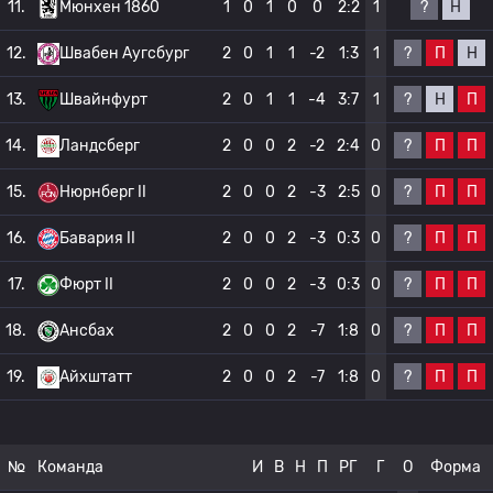
?
Н
11.
Мюнхен 1860
1
0
1
0
0
2:2
1
?
П
Н
12.
Швабен Аугсбург
2
0
1
1
-2
1:3
1
?
Н
П
13.
Швайнфурт
2
0
1
1
-4
3:7
1
?
П
П
14.
Ландсберг
2
0
0
2
-2
2:4
0
?
П
П
15.
Нюрнберг II
2
0
0
2
-3
2:5
0
?
П
П
16.
Бавария II
2
0
0
2
-3
0:3
0
?
П
П
17.
Фюрт II
2
0
0
2
-3
0:3
0
?
П
П
18.
Ансбах
2
0
0
2
-7
1:8
0
?
П
П
19.
Айхштатт
2
0
0
2
-7
1:8
0
№
Команда
И
В
Н
П
РГ
Г
О
Форма