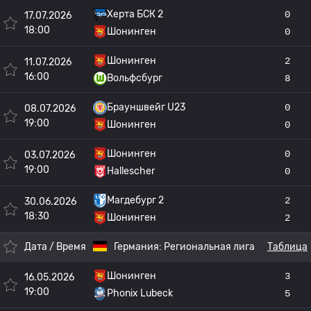
Херта БСК 2
0
17.07.2026
18:00
Шонинген
0
Шонинген
2
11.07.2026
16:00
Вольфсбург
8
Брауншвейг U23
0
08.07.2026
19:00
Шонинген
0
Шонинген
0
03.07.2026
19:00
Hallescher
0
Магдебург 2
2
30.06.2026
18:30
Шонинген
2
Дата / Время
Германия:
Региональная лига
Таблица
Шонинген
3
16.05.2026
19:00
Phonix Lubeck
5