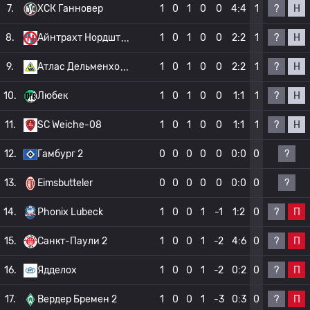
?
Н
7.
ХСК Ганновер
1
0
1
0
0
4:4
1
?
Н
8.
Айнтрахт Нордшт
1
0
1
0
0
2:2
1
?
Н
9.
Атлас Дельменхо
1
0
1
0
0
2:2
1
?
Н
10.
Любек
1
0
1
0
0
1:1
1
?
Н
11.
SC Weiche-08
1
0
1
0
0
1:1
1
?
12.
Гамбург 2
0
0
0
0
0
0:0
0
?
13.
Eimsbutteler
0
0
0
0
0
0:0
0
?
П
14.
Phonix Lubeck
1
0
0
1
-1
1:2
0
?
П
15.
Санкт-Паули 2
1
0
0
1
-2
4:6
0
?
П
16.
Ядделох
1
0
0
1
-2
0:2
0
?
П
17.
Вердер Бремен 2
1
0
0
1
-3
0:3
0