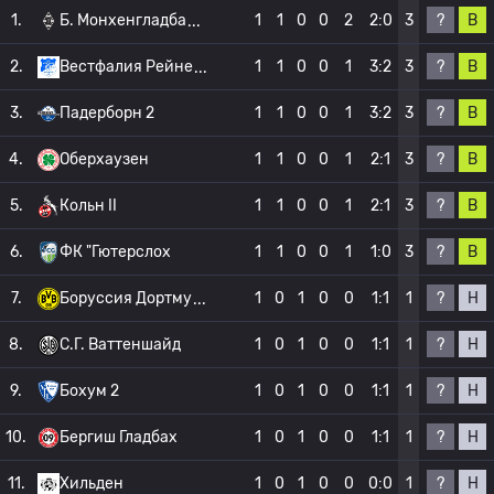
?
В
1.
Б. Монхенгладба
1
1
0
0
2
2:0
3
?
В
2.
Вестфалия Рейне
1
1
0
0
1
3:2
3
?
В
3.
Падерборн 2
1
1
0
0
1
3:2
3
?
В
4.
Оберхаузен
1
1
0
0
1
2:1
3
?
В
5.
Кольн II
1
1
0
0
1
2:1
3
?
В
6.
ФК "Гютерслох
1
1
0
0
1
1:0
3
?
Н
7.
Боруссия Дортму
1
0
1
0
0
1:1
1
?
Н
8.
С.Г. Ваттеншайд
1
0
1
0
0
1:1
1
?
Н
9.
Бохум 2
1
0
1
0
0
1:1
1
?
Н
10.
Бергиш Гладбах
1
0
1
0
0
1:1
1
?
Н
11.
Хильден
1
0
1
0
0
0:0
1