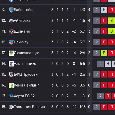
?
Н
П
9.
Бабельсберг
3
1
1
1
1
4:3
4
?
П
В
10.
Айнтрахт
3
1
1
1
-1
4:5
4
?
П
В
11.
БДинамо
3
1
0
2
-2
5:7
3
?
П
П
12.
Цвиккау
3
1
0
2
-4
3:7
3
?
В
П
13.
Люккенвальде
3
1
0
2
-4
2:6
3
?
Н
14.
Альтглинике
2
0
2
0
0
5:5
2
?
П
П
15.
БФЦ Пруссен
3
0
1
2
-4
2:6
1
?
П
П
16.
Кеми Лейпциг
3
0
0
3
-5
0:5
0
?
П
17.
Херта БСК 2
2
0
0
2
-7
1:8
0
?
П
П
18.
Тасмания Берлин
3
0
0
3
-12
1:13
0