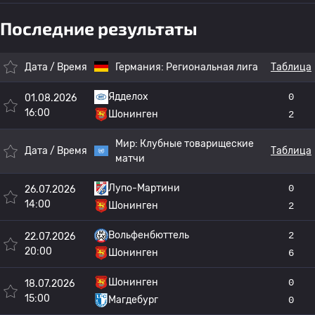
Последние результаты
Дата / Время
Германия:
Региональная лига
Таблица
Ядделох
0
01.08.2026
16:00
Шонинген
2
Мир:
Клубные товарищеские
Дата / Время
Таблица
матчи
Лупо-Мартини
0
26.07.2026
14:00
Шонинген
2
Вольфенбюттель
2
22.07.2026
20:00
Шонинген
6
Шонинген
0
18.07.2026
15:00
Магдебург
0