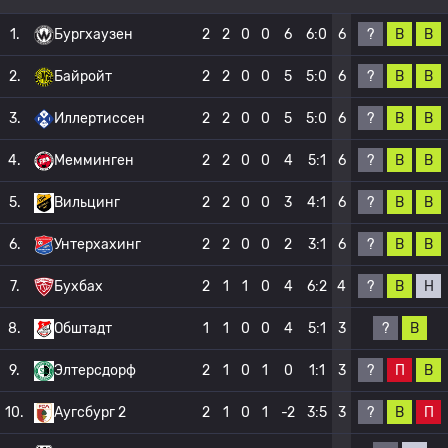
?
В
В
1.
Бургхаузен
2
2
0
0
6
6:0
6
?
В
В
2.
Байройт
2
2
0
0
5
5:0
6
?
В
В
3.
Иллертиссен
2
2
0
0
5
5:0
6
?
В
В
4.
Мемминген
2
2
0
0
4
5:1
6
?
В
В
5.
Вильцинг
2
2
0
0
3
4:1
6
?
В
В
6.
Унтерхахинг
2
2
0
0
2
3:1
6
?
В
Н
7.
Бухбах
2
1
1
0
4
6:2
4
?
В
8.
Обштадт
1
1
0
0
4
5:1
3
?
П
В
9.
Элтерсдорф
2
1
0
1
0
1:1
3
?
В
П
10.
Аугсбург 2
2
1
0
1
-2
3:5
3