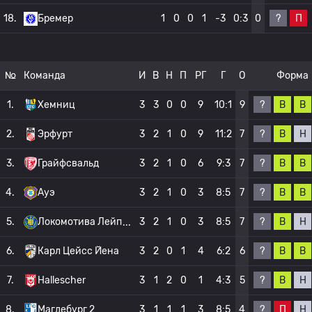
?
П
18.
Бремер
1
0
0
1
-3
0:3
0
№
Команда
И
В
Н
П
РГ
Г
О
Форма
?
В
В
1.
Хемниц
3
3
0
0
9
10:1
9
?
В
Н
2.
Эрфурт
3
2
1
0
9
11:2
7
?
В
В
3.
Грайфсвальд
3
2
1
0
6
9:3
7
?
В
В
4.
Ауэ
3
2
1
0
3
8:5
7
?
В
Н
5.
Локомотива Лейп
3
2
1
0
3
8:5
7
?
В
В
6.
Карл Цейсс Йена
3
2
0
1
4
6:2
6
?
В
Н
7.
Hallescher
3
1
2
0
1
4:3
5
?
П
Н
8.
Магдебург 2
3
1
1
1
3
8:5
4