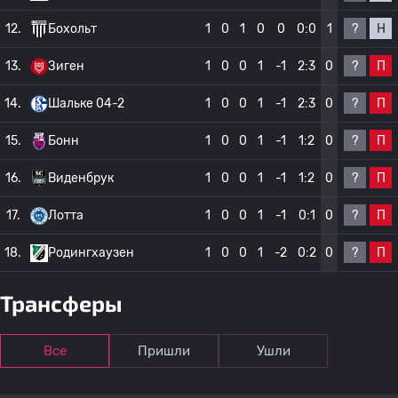
?
Н
12.
Бохольт
1
0
1
0
0
0:0
1
?
П
13.
Зиген
1
0
0
1
-1
2:3
0
?
П
14.
Шальке 04-2
1
0
0
1
-1
2:3
0
?
П
15.
Бонн
1
0
0
1
-1
1:2
0
?
П
16.
Виденбрук
1
0
0
1
-1
1:2
0
?
П
17.
Лотта
1
0
0
1
-1
0:1
0
?
П
18.
Родингхаузен
1
0
0
1
-2
0:2
0
Трансферы
Все
Пришли
Ушли