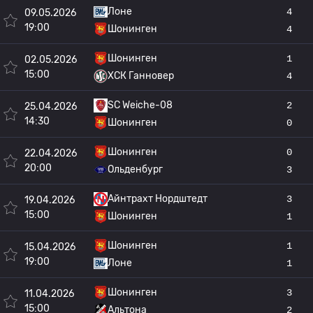
Лоне
4
09.05.2026
19:00
Шонинген
4
Шонинген
1
02.05.2026
15:00
ХСК Ганновер
4
SC Weiche-08
2
25.04.2026
14:30
Шонинген
0
Шонинген
0
22.04.2026
20:00
Ольденбург
3
Айнтрахт Нордштедт
3
19.04.2026
15:00
Шонинген
1
Шонинген
1
15.04.2026
19:00
Лоне
1
Шонинген
3
11.04.2026
15:00
Альтона
2