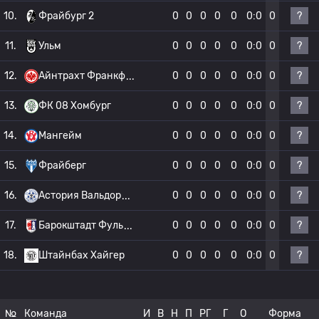
?
10.
Фрайбург 2
0
0
0
0
0
0:0
0
?
11.
Ульм
0
0
0
0
0
0:0
0
?
12.
Айнтрахт Франкф
0
0
0
0
0
0:0
0
?
13.
ФК 08 Хомбург
0
0
0
0
0
0:0
0
?
14.
Мангейм
0
0
0
0
0
0:0
0
?
15.
Фрайберг
0
0
0
0
0
0:0
0
?
16.
Астория Вальдор
0
0
0
0
0
0:0
0
?
17.
Барокштадт Фуль
0
0
0
0
0
0:0
0
?
18.
Штайнбах Хайгер
0
0
0
0
0
0:0
0
№
Команда
И
В
Н
П
РГ
Г
О
Форма