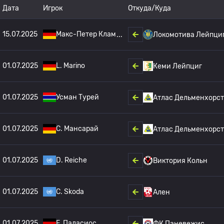
Дата
Игрок
Откуда/Куда
15.07.2025
Макс-Петер Клам
Локомотива Лейпци
01.07.2025
L. Marino
Кеми Лейпциг
01.07.2025
Усман Турей
Атлас Дельменхорст
01.07.2025
С. Мансарай
Атлас Дельменхорст
01.07.2025
D. Reiche
Виктория Кольн
01.07.2025
C. Skoda
Ален
01.07.2025
F. Паласиос
ФК Паневежис