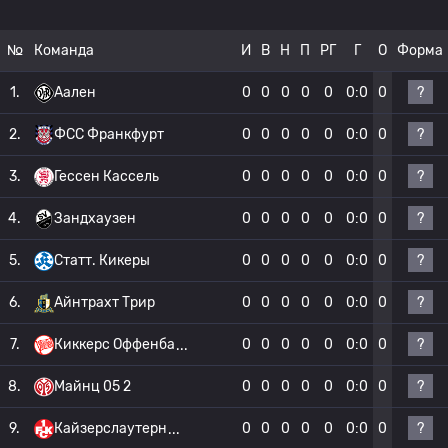
№
Команда
И
В
Н
П
РГ
Г
О
Форма
?
1.
Аален
0
0
0
0
0
0:0
0
?
2.
ФСС Франкфурт
0
0
0
0
0
0:0
0
?
3.
Гессен Кассель
0
0
0
0
0
0:0
0
?
4.
Зандхаузен
0
0
0
0
0
0:0
0
?
5.
Статт. Кикеры
0
0
0
0
0
0:0
0
?
6.
Айнтрахт Трир
0
0
0
0
0
0:0
0
?
7.
Киккерс Оффенба
0
0
0
0
0
0:0
0
?
8.
Майнц 05 2
0
0
0
0
0
0:0
0
?
9.
Кайзерслаутерн
0
0
0
0
0
0:0
0