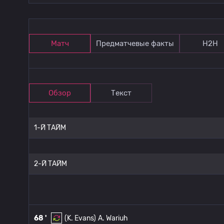
Матч
Предматчевые факты
Н2Н
Обзор
Текст
1-Й ТАЙМ
2-Й ТАЙМ
68 '
(K. Evans)
A. Wariuh