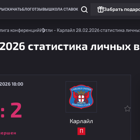
Забрать подар
РЫ
СКАЧАТЬ
БЛОГ
ОТЗЫВЫ
ШКОЛА СТАВОК
 лига конференций
Истли - Карлайл 28.02.2026 статистика личных
.2026 статистика личных в
2026 18:00
:
2
Английская лига конференций
Йовил
15.08
17:00
Карлайл
Карлайл
П
вершен