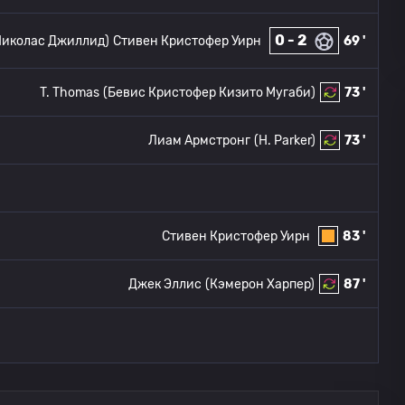
0 - 2
Николас Джиллид)
Стивен Кристофер Уирн
69 '
T. Thomas
(Бевис Кристофер Кизито Мугаби)
73 '
Лиам Армстронг
(H. Parker)
73 '
Стивен Кристофер Уирн
83 '
Джек Эллис
(Кэмерон Харпер)
87 '