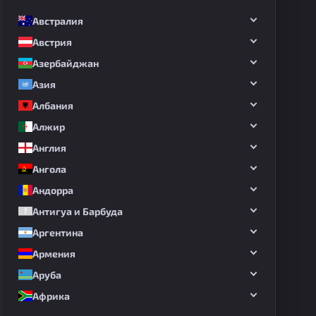
Австралия
Австрия
Азербайджан
Азия
Албания
Алжир
Англия
Ангола
Андорра
Антигуа и Барбуда
Аргентина
Армения
Аруба
Африка