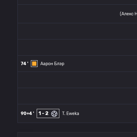
(Алекс 
74 '
Аарон Блэр
1 - 2
90+4 '
T. Eweka