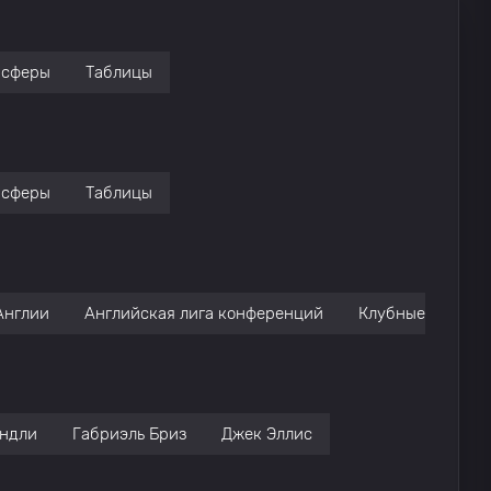
нсферы
Таблицы
нсферы
Таблицы
Англии
Английская лига конференций
Клубные товари
индли
Габриэль Бриз
Джек Эллис