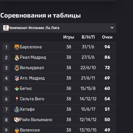
Соревнования и таблицы
Чемпионат Испании: Ла Лига
Игры
В/Н/П
Очки
Барселона
38
31/1/6
94
1
Реал Мадрид
38
27/5/6
86
2
Вильярреал
38
22/6/10
72
3
Атл. Мадрид
38
21/6/11
69
4
Бетис
38
15/15/8
60
5
Сельта Виго
38
14/12/12
54
6
Хетафе
38
15/6/17
51
7
Райо Вальекано
38
12/14/12
50
8
Валенсия
38
13/10/15
49
9