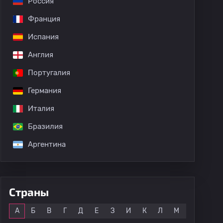
Россия
Франция
Испания
Англия
Португалия
Германия
Италия
Бразилия
Аргентина
Страны
Все
А
Б
В
Г
Д
Е
З
И
К
Л
М
Н
О