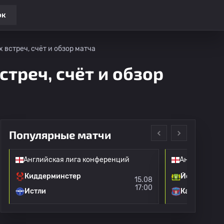
ок
 встреч, счёт и обзор матча
стреч, счёт и обзор
Популярные матчи
Английская лига конференций
Английская 
Киддерминстер
Йовил
15.08
17:00
Истли
Карлайл