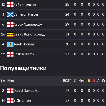
12
Райан Гэлвин
25
0
0
0
0
0
0
3
Cameron Harper
24
0
0
0
0
0
0
6
Аарон Эдвард-Дж
29
0
0
0
0
0
0
26
Бевис Кристофер
31
0
0
0
0
0
0
4
Terell Thomas
30
0
0
0
0
0
0
22
Josh Williams
23
0
0
0
0
0
0
Полузащитники
№
Имя
ВОЗР
И
Мин
А
2
Daniel Davies A
27
0
0
0
0
0
0
14
E. Эмблтон
27
0
0
0
0
0
0