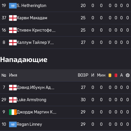
19
S. Hetherington
20
0
0
0
0
0
0
37
Харви Макадам
25
0
0
0
0
0
0
16
Стивен Кристофе
25
0
0
0
0
0
0
8
Каллум Тайлер У
27
0
0
0
0
0
0
Нападающие
№
Имя
ВОЗР
И
Мин
А
7
Дэвид Ибукун Ад
27
0
0
0
0
0
0
29
Luke Armstrong
30
0
0
0
0
0
0
9
Джордж Мартин К
29
0
0
0
0
0
0
10
Regan Linney
29
0
0
0
0
0
0