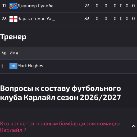
11
Джуниор Луамба
23
0
0
0
0
0
0
23
Чарльз Томас Уа
33
0
0
0
0
0
0
Тренер
№
Имя
Mark Hughes
1.
Вопросы к составу футбольного
клуба Карлайл сезон 2026/2027
Кто является главным бомбардиром команды
Карлайл ?