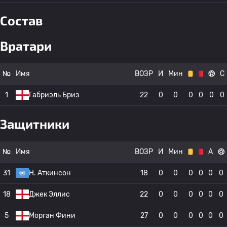
Состав
Вратари
№
Имя
ВОЗР
И
Мин
С
1
Габриэль Бриз
22
0
0
0
0
0
0
Защитники
№
Имя
ВОЗР
И
Мин
А
31
H. Аткинсон
18
0
0
0
0
0
0
18
Джек Эллис
22
0
0
0
0
0
0
5
Морган Фини
27
0
0
0
0
0
0