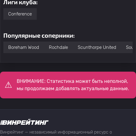
Лиги клуба:
Conference
Популярные соперники:
Boreham Wood
Rochdale
Scunthorpe United
Sout
ВНИМАНИЕ: Статистика может быть неполной,
мы продолжаем добавлять актуальные данные.
Винрейтинг — независимый информационный ресурс о