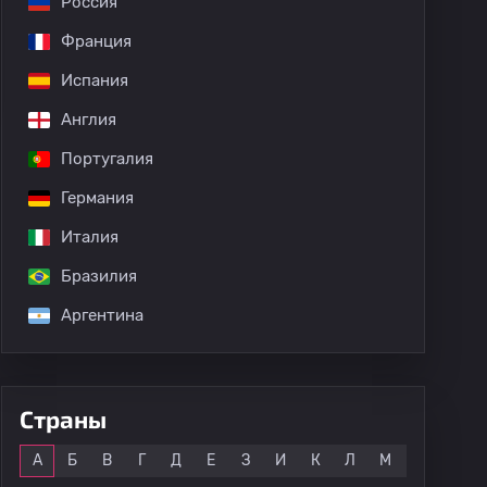
Россия
Мартин Бурсако
Аргентино Кильмес
Коричневый адрог
Франция
Испания
Англия
Португалия
Германия
Италия
Бразилия
Аргентина
Страны
Все
А
Б
В
Г
Д
Е
З
И
К
Л
М
Н
О