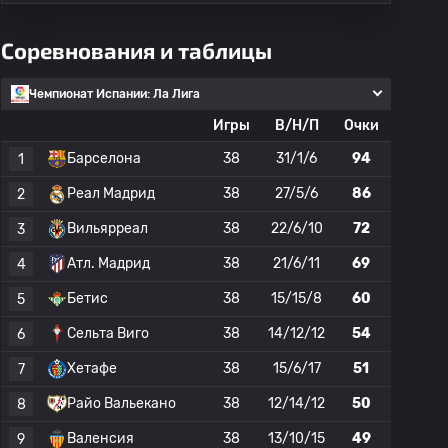
Соревнования и таблицы
Чемпионат Испании: Ла Лига
Игры
В/Н/П
Очки
Барселона
38
31/1/6
94
1
Реал Мадрид
38
27/5/6
86
2
Вильярреал
38
22/6/10
72
3
Атл. Мадрид
38
21/6/11
69
4
Бетис
38
15/15/8
60
5
Сельта Виго
38
14/12/12
54
6
Хетафе
38
15/6/17
51
7
Райо Вальекано
38
12/14/12
50
8
Валенсия
38
13/10/15
49
9