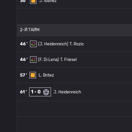
30 '
J. Ibanez
2-Й ТАЙМ
46 '
(J. Heidenreich)
T. Rozic
46 '
(F. Di Lena)
T. Friesel
57 '
L. Britez
1 - 0
61 '
J. Heidenreich