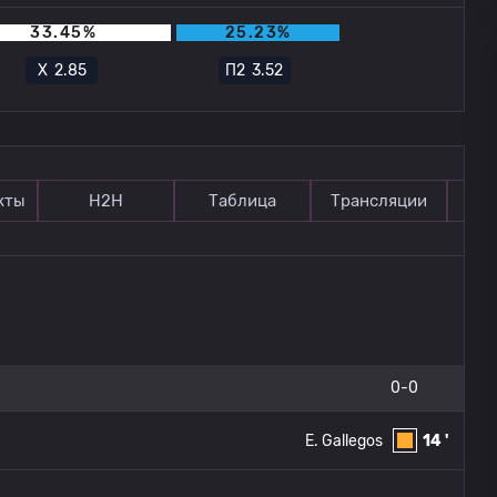
33.45%
25.23%
Х
2.85
П2
3.52
кты
Н2Н
Таблица
Трансляции
П
0-0
E. Gallegos
14 '