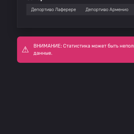
Депортиво Лаферере
Депортиво Арменио
ВНИМАНИЕ: Статистика может быть непол
данные.