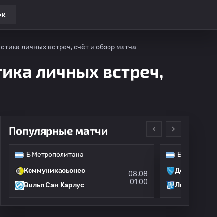
ок
тика личных встреч, счёт и обзор матча
тика личных встреч,
Популярные матчи
ера Б Метрополитана
Аргентина: Примера Б Метрополита
Коммуникасьонес
Деф Юнайт
08.08
01:00
Вилья Сан Карлус
Линейрес