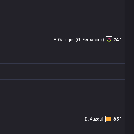
E. Gallegos
(G. Fernandez)
74 '
D. Auzqui
85 '