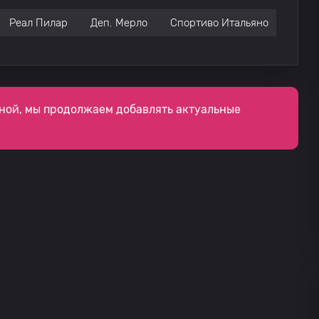
Реал Пилар
Деп. Мерло
Спортиво Итальяно
Сан-
ной, мы продолжаем добавлять актуальные