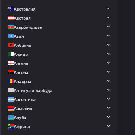
Австралия
Австрия
Азербайджан
Азия
Албания
Алжир
Англия
Ангола
Андорра
Антигуа и Барбуда
Аргентина
Армения
Аруба
Африка