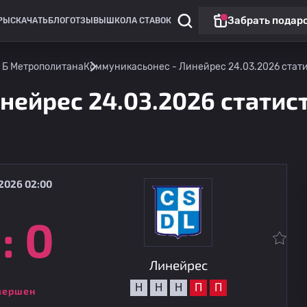
Забрать подар
РЫ
СКАЧАТЬ
БЛОГ
ОТЗЫВЫ
ШКОЛА СТАВОК
 Б Метрополитана
Коммуникасьонес - Линейрес 24.03.2026 статис
нейрес 24.03.2026 статис
2026 02:00
:
0
Аргентина: Примера Б Метрополитана
Аргентина: Прим
Деф Юнайтед
08.08
21:00
Линейрес
Линейрес
Н
Н
Н
П
П
вершен