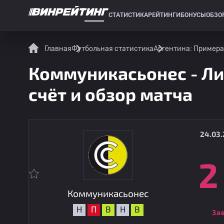
СТАТИСТИКА
РЕЙТИНГИ
БОНУСЫ
ОБЗО
СПОРТИВНАЯ СТАТИСТИКА
Главная
Футбольная статистика
Аргентина: Примера
Коммуникасьонес - Ли
счёт и обзор матча
24.03.
2
Коммуникасьонес
Н
П
В
Н
В
За