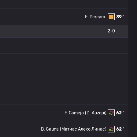
E. Pereyra
39 '
2-0
F. Camejo
(D. Auzqui)
62 '
B. Gauna
(Матиас Алехо Линас)
62 '