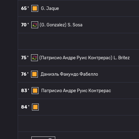
65 '
G. Jaque
70 '
(G. Gonzalez)
S. Sosa
75 '
(Патрисио Андре Руис Контрерас)
L. Britez
76 '
Даниэль Факундо Фабелло
83 '
Патрисио Андре Руис Контрерас
84 '