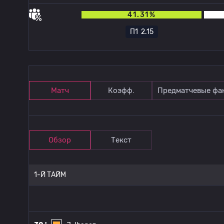
41.31%
П1
2.15
Матч
Коэфф.
Предматчевые фа
Обзор
Текст
1-Й ТАЙМ