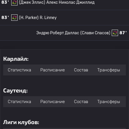
83 '
(Джек Эллис)
Алекс Николас Джиллид
83 '
(H. Parker)
R. Linney
Эндрю Роберт Даллас
(Слави Спасов)
87 '
Карлайл:
Статистика
Расписание
Состав
Трансферы
Саутенд:
Статистика
Расписание
Состав
Трансферы
Лиги клубов: