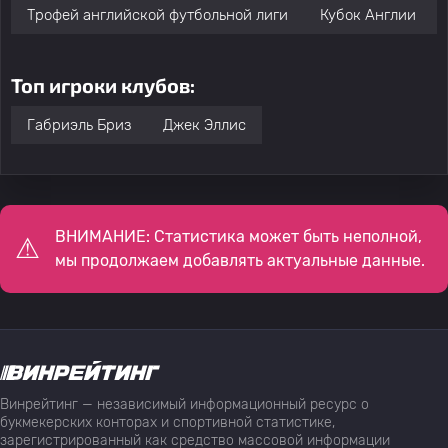
Трофей английской футбольной лиги
Кубок Англии
Топ игроки клубов:
Габриэль Бриз
Джек Эллис
ВНИМАНИЕ: Статистика может быть неполной,
мы продолжаем добавлять актуальные данные.
Винрейтинг — независимый информационный ресурс о
букмекерских конторах и спортивной статистике,
зарегистрированный как средство массовой информации