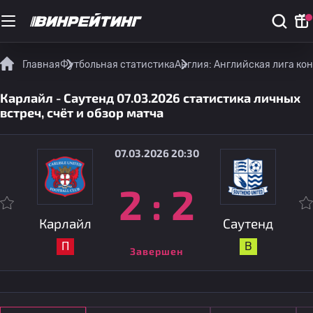
Главная
Футбольная статистика
Англия: Английская лига к
Карлайл - Саутенд 07.03.2026 статистика личных
встреч, счёт и обзор матча
07.03.2026 20:30
2
:
2
Карлайл
Саутенд
П
В
Завершен