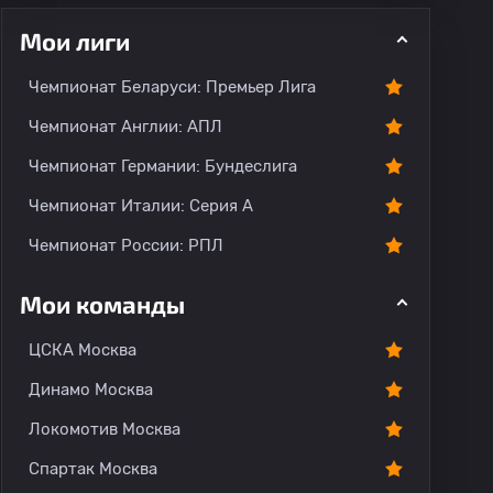
Мои лиги
Чемпионат Беларуси: Премьер Лига
ментарии
Чемпионат Англии: АПЛ
Чемпионат Германии: Бундеслига
Чемпионат Италии: Серия А
Чемпионат России: РПЛ
Мои команды
ЦСКА Москва
Динамо Москва
Локомотив Москва
Спартак Москва