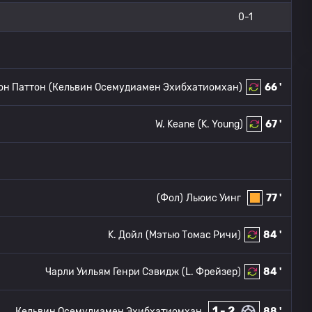
0-1
он Паттон
(Кельвин Осемудиамен Эхибхатиомхан)
66 '
W. Keane
(K. Young)
67 '
(Фол)
Льюис Уинг
77 '
K. Дойл
(Мэтью Томас Ричи)
84 '
Чарли Уильям Генри Сэвидж
(L. Фрейзер)
84 '
1 - 2
Кельвин Осемудиамен Эхибхатиомхан
88 '