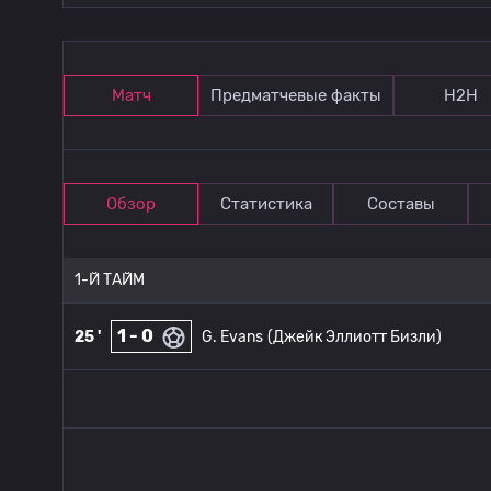
Матч
Предматчевые факты
Н2Н
Обзор
Статистика
Составы
1-Й ТАЙМ
1 - 0
25 '
G. Evans
(Джейк Эллиотт Бизли)