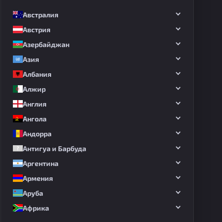
Австралия
Австрия
Азербайджан
Азия
Албания
Алжир
Англия
Ангола
Андорра
Антигуа и Барбуда
Аргентина
Армения
Аруба
Африка