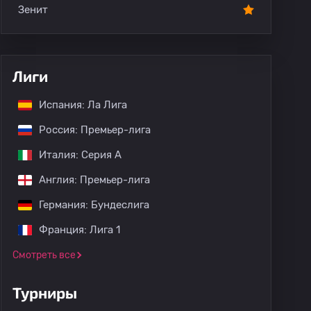
Зенит
Лиги
Испания: Ла Лига
Россия: Премьер-лига
Италия: Серия А
Англия: Премьер-лига
Германия: Бундеслига
Франция: Лига 1
Смотреть все
Турниры