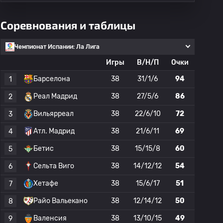
Соревнования и таблицы
Чемпионат Испании: Ла Лига
Игры
В/Н/П
Очки
Барселона
38
31/1/6
94
1
Реал Мадрид
38
27/5/6
86
2
Вильярреал
38
22/6/10
72
3
Атл. Мадрид
38
21/6/11
69
4
Бетис
38
15/15/8
60
5
Сельта Виго
38
14/12/12
54
6
Хетафе
38
15/6/17
51
7
Райо Вальекано
38
12/14/12
50
8
Валенсия
38
13/10/15
49
9