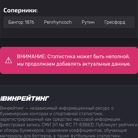
Соперники:
Бангор 1876
Penrhyncoch
Рутин
Гресфорд
Р
ВНИМАНИЕ: Статистика может быть неполной,
мы продолжаем добавлять актуальные данные.
Винрейтинг — независимый информационный ресурс о
букмекерских конторах и спортивной статистике,
зарегистрированный как средство массовой информации
(реестровая запись СМИ ЭЛ № ФС 77-83883). Публикует рейтинги
и обзоры букмекеров, сравнения коэффициентов, обучающие
материалы для беттеров, а также футбольную статистику: