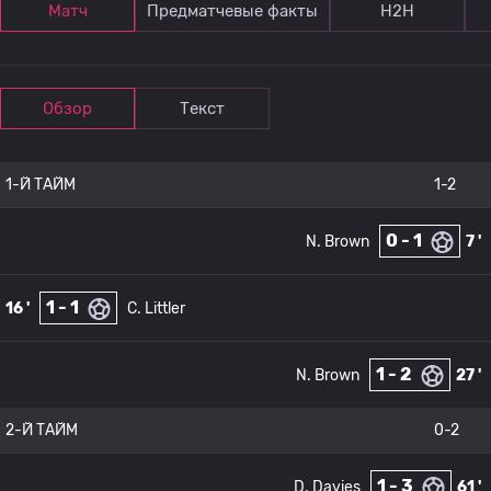
Матч
Предматчевые факты
Н2Н
Обзор
Текст
1-Й ТАЙМ
1-2
0 - 1
N. Brown
7 '
1 - 1
16 '
C. Littler
1 - 2
N. Brown
27 '
2-Й ТАЙМ
0-2
1 - 3
D. Davies
61 '