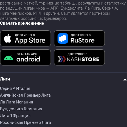
расписание матчей, турнирные таблицы, результаты и статистику
по ведущим лигам мира — АПЛ, Бундеслига, Ла Лига, Серия А,
Лига Чемпионов, РПЛ и другим. Сайт является партнёром
легальных российских букмекеров.
Скачать приложение
Лиги
Серия A Италия
Английская Премьер Лига
Ла Лига Испания
Бундеслига Германия
Лига 1 Франция
Российская Премьер Лига