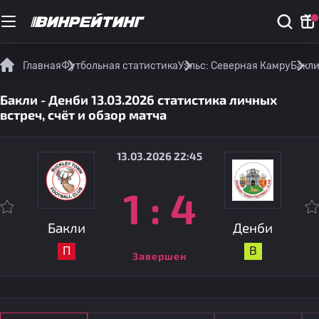
Главная
Футбольная статистика
Уэльс: Северная Камру
Бакли
Бакли - Денби 13.03.2026 статистика личных
встреч, счёт и обзор матча
13.03.2026 22:45
1
:
4
Бакли
Денби
П
В
Завершен