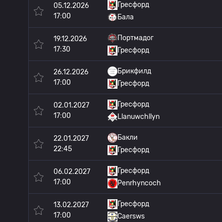
Гресфорд
05.12.2026
17:00
Бала
Портмадог
19.12.2026
17:30
Гресфорд
Брикфилд
26.12.2026
17:00
Гресфорд
Гресфорд
02.01.2027
17:00
Llanuwchllyn
Бакли
22.01.2027
22:45
Гресфорд
Гресфорд
06.02.2027
17:00
Penrhyncoch
Гресфорд
13.02.2027
17:00
Caersws