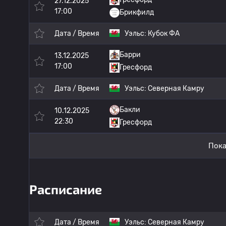
27.12.2025
17:00
Брикфилд
Дата / Время
Уэльс:
Кубок ФА
Барри
13.12.2025
17:00
Гресфорд
Дата / Время
Уэльс:
Северная Камру
Бакли
10.12.2025
22:30
Гресфорд
Пока
Расписание
Дата / Время
Уэльс:
Северная Камру