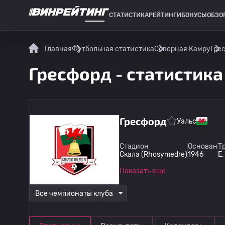
СТАТИСТИКА
РЕЙТИНГИ
БОНУСЫ
ОБЗО
СПОРТИВНАЯ СТАТИСТИКА
Главная
Футбольная статистика
Северная Камру
Гре
Гресфорд - статистика
Гресфорд
Уэльс
Стадион
Основан
Т
Скала (Rhosymedre)
1946
E
Показать еще
Все чемпионаты клуба