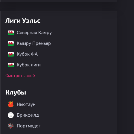
Лиги Уэльс
Северная Камру
Кымру Премьер
Кубок ФА
Кубок лиги
Смотреть все
Клубы
Ньютаун
Брикфилд
Портмадог