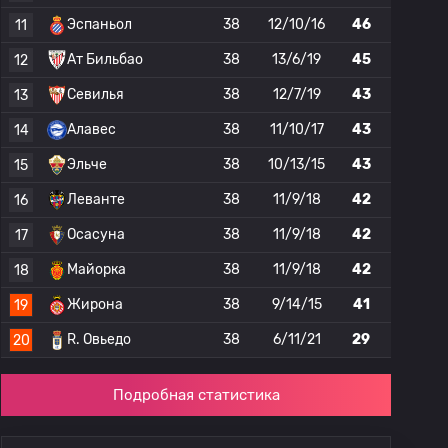
Эспаньол
38
12/10/16
46
11
Ат Бильбао
38
13/6/19
45
12
Севилья
38
12/7/19
43
13
Алавес
38
11/10/17
43
14
Эльче
38
10/13/15
43
15
Леванте
38
11/9/18
42
16
Осасуна
38
11/9/18
42
17
Майорка
38
11/9/18
42
18
Жирона
38
9/14/15
41
19
R. Овьедо
38
6/11/21
29
20
Подробная статистика