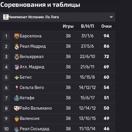
Соревнования и таблицы
Чемпионат Испании: Ла Лига
Игры
В/Н/П
Очки
Барселона
38
31/1/6
94
1
Реал Мадрид
38
27/5/6
86
2
Вильярреал
38
22/6/10
72
3
Атл. Мадрид
38
21/6/11
69
4
Бетис
38
15/15/8
60
5
Сельта Виго
38
14/12/12
54
6
Хетафе
38
15/6/17
51
7
Райо Вальекано
38
12/14/12
50
8
Валенсия
38
13/10/15
49
9
Реал Сосьедад
38
11/13/14
46
10