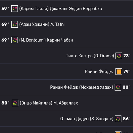
59 '
(Карим Тлили)
Джамаль Эддин Беррабха
69 '
(Адам Уджани)
A. Tafni
69 '
(M. Bentoumi)
Карим Чабан
Тиаго Кастро
(O. Drame)
73 '
Райан Фейдж
79 '
Райан Фейдж
(Мохамед Уадах)
80 '
80 '
(Энцо Майилла)
М. Абдаллах
Оттман Дадун
(S. Sangare)
86 '