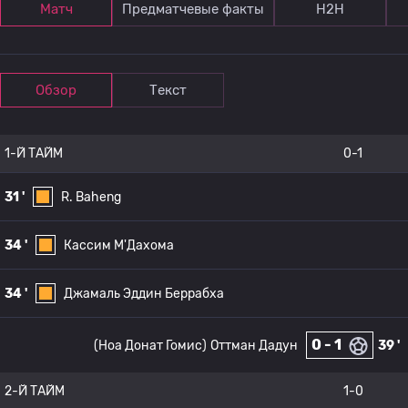
Матч
Предматчевые факты
Н2Н
Обзор
Текст
1-Й ТАЙМ
0-1
31 '
R. Baheng
34 '
Кассим М'Дахома
34 '
Джамаль Эддин Беррабха
0 - 1
(Ноа Донат Гомис)
Оттман Дадун
39 '
2-Й ТАЙМ
1-0