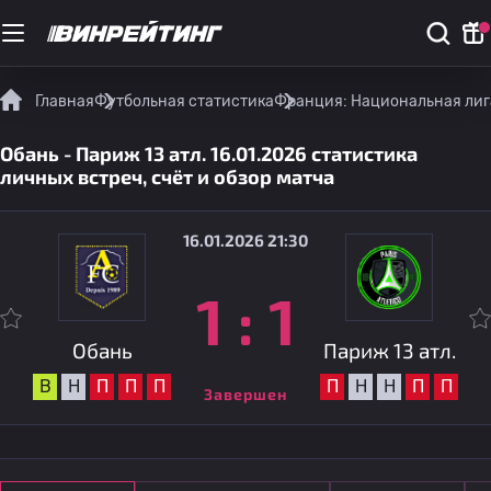
Главная
Футбольная статистика
Франция: Национальная лиг
Обань - Париж 13 атл. 16.01.2026 статистика
личных встреч, счёт и обзор матча
16.01.2026 21:30
1
:
1
Обань
Париж 13 атл.
В
Н
П
П
П
П
Н
Н
П
П
Завершен