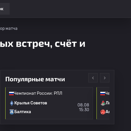
ок
зор матча
ых встреч, счёт и
Популярные матчи
Чемпионат России: РПЛ
Чемпионат Р
Крылья Советов
Локомотив 
08.08
15:30
Балтика
Акрон