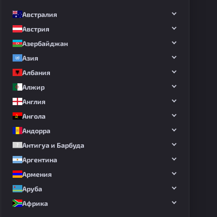
Австралия
Австрия
Азербайджан
Азия
Албания
Алжир
Англия
Ангола
Андорра
Антигуа и Барбуда
Аргентина
Армения
Аруба
Африка