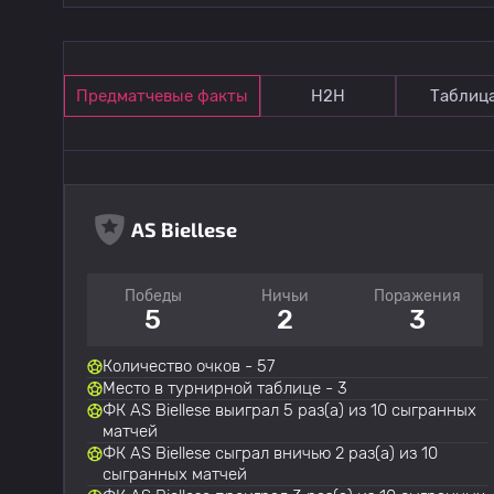
Предматчевые факты
Н2Н
Таблиц
AS Biellese
Победы
Ничьи
Поражения
5
2
3
Количество очков - 57
Место в турнирной таблице - 3
ФК AS Biellese выиграл 5 раз(а) из 10 сыгранных
матчей
ФК AS Biellese сыграл вничью 2 раз(а) из 10
сыгранных матчей