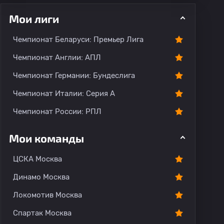
Мои лиги
Чемпионат Беларуси: Премьер Лига
Чемпионат Англии: АПЛ
Чемпионат Германии: Бундеслига
Чемпионат Италии: Серия А
Чемпионат России: РПЛ
Мои команды
ЦСКА Москва
Динамо Москва
Локомотив Москва
Спартак Москва