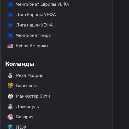
Чемпионат Европы УЕФА
Лига Европы УЕФА
Лига наций УЕФА
Чемпионат мира
Кубок Америки
Команды
Реал Мадрид
Барселона
зе
Кайресе
Манчестер Сити
Ливерпуль
Бавария
ПСЖ