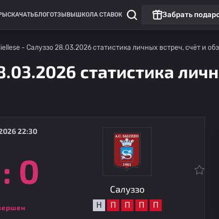
Забрать подар
РЫ
СКАЧАТЬ
БЛОГ
ОТЗЫВЫ
ШКОЛА СТАВОК
iellese - Салуззо 28.03.2026 статистика личных встреч, счёт и об
28.03.2026 статистика личн
2026 22:30
:
0
Чемпионат России: РПЛ
Матч дня
Динамо Москва
09.08
14:30
Динамо Махачкала
Салуззо
Н
П
П
П
П
вершен