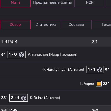
Матч
Предматчевые факты
Н2Н
Обзор
Статистика
Составы
Текс
1-Й ТАЙМ
2-1
1 - 0
6 '
V. Бичахчян
(Наир Тикнизян)
1 - 1
G. Harutyunyan (Автогол)
9 '
L. Vapne
22 '
2 - 1
35 '
K. Dubra (Автогол)
2-Й ТАЙМ
2-0