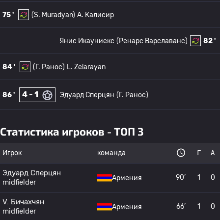
75 '
(S. Muradyan)
A. Калисир
Янис Икауниекс
(Ренарс Варславанс)
82 '
84 '
(Г. Ранос)
L. Zelarayan
4 - 1
86 '
Эдуард Сперцян
(Г. Ранос)
Статистика игроков - ТОП 3
Игрок
команда
Г
А
Эдуард Сперцян
90’
1
0
Армения
midfielder
V. Бичахчян
66’
1
0
Армения
midfielder