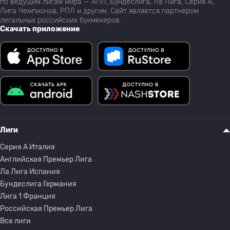
по ведущим лигам мира — АПЛ, Бундеслига, Ла Лига, Серия А,
Лига Чемпионов, РПЛ и другим. Сайт является партнёром
легальных российских букмекеров.
Скачать приложение
Лиги
Серия A Италия
Английская Премьер Лига
Ла Лига Испания
Бундеслига Германия
Лига 1 Франция
Российская Премьер Лига
Все лиги