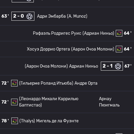
2 - 0
63 '
Адри Эмбарба
(A. Munoz)
Рафаэль Родригес Руис
(Адриан Ниньо)
64 '
Хосуэ Доррио Ортега
(Аарон Очоа Молони)
64 '
2 - 1
(Аарон Очоа Молони)
Адриан Ниньо
67 '
72 '
(Гильерме Роланд Итьюба)
Андре Орта
(Леонардо Микали Каррилью
Арнау
72 '
Баптистао)
Пюигмаль
78 '
(Thalys)
Мигель де ла Фуэнте