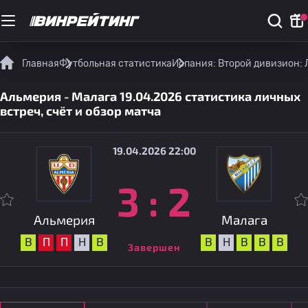
Главная
Футбольная статистика
Испания: Второй дивизион: 
Альмерия - Малага 19.04.2026 статистика личных
встреч, счёт и обзор матча
19.04.2026 22:00
3
:
2
Альмерия
Малага
В
П
П
Н
В
В
Н
В
В
В
Завершен