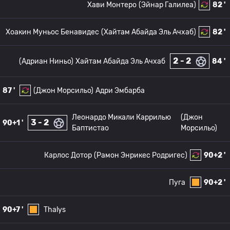
Хави Монтеро
(Эйнар Галилеа)
82 '
Хоакин Муньос Бенавидес
(Хайтам Абайда Эль Ачхаб)
82 '
2 - 2
(Адриан Ниньо)
Хайтам Абайда Эль Ачхаб
84 '
87 '
(Джон Морсильо)
Адри Эмбарба
Леонардо Микали Каррилью
(Джон
3 - 2
90+1 '
Баптистао
Морсильо)
Карлос Дотор
(Рамон Энрикес Родригес)
90+2 '
Пуга
90+2 '
90+7 '
Thalys