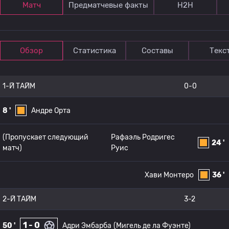
Матч
Предматчевые факты
Н2Н
Обзор
Статистика
Составы
Текс
1-Й ТАЙМ
0-0
8 '
Андре Орта
(Пропускает следующий
Рафаэль Родригес
24 '
матч)
Руис
Хави Монтеро
36 '
2-Й ТАЙМ
3-2
1 - 0
50 '
Адри Эмбарба
(Мигель де ла Фуэнте)