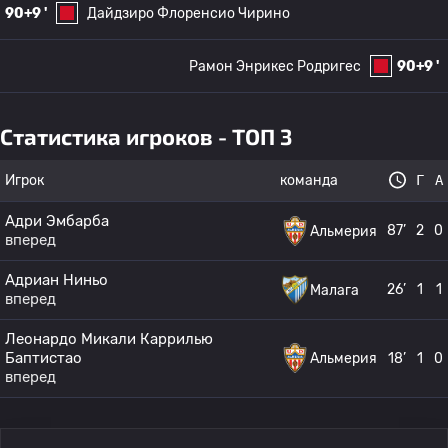
90+9 '
Дайдзиро Флоренсио Чирино
Рамон Энрикес Родригес
90+9 '
Статистика игроков - ТОП 3
Игрок
команда
Г
А
Адри Эмбарба
87’
2
0
Альмерия
вперед
Адриан Ниньо
26’
1
1
Малага
вперед
Леонардо Микали Каррилью
Баптистао
Альмерия
18’
1
0
вперед