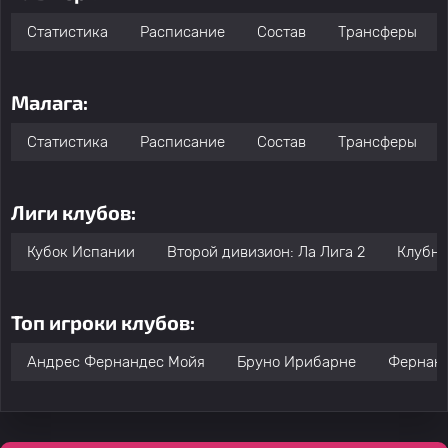
Статистика
Расписание
Состав
Трансферы
Малага:
Статистика
Расписание
Состав
Трансферы
Лиги клубов:
Кубок Испании
Второй дивизион: Ла Лига 2
Клубны
Топ игроки клубов:
Андрес Фернандес Мойя
Бруно Ирибарне
Фернанд