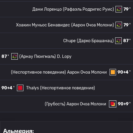
Дани Лоренцо
(Рафаэль Родригес Руис)
79 '
Хоакин Муньос Бенавидес
(Аарон Очоа Молони)
79 '
Chupe
(Дарко Брашанац)
87 '
87 '
(Арнау Пюигмаль)
D. Lopy
(Неспортивное поведение)
Аарон Очоа Молони
90+4 '
90+4 '
Thalys
(Неспортивное поведение)
(Грубость)
Аарон Очоа Молони
90+9 '
Альмерия: