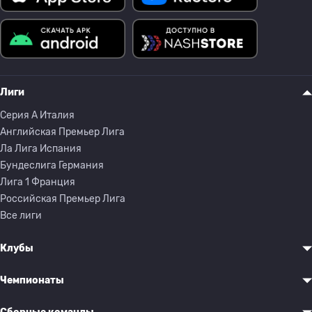
Лиги
Серия A Италия
Английская Премьер Лига
Ла Лига Испания
Бундеслига Германия
Лига 1 Франция
Российская Премьер Лига
Все лиги
Клубы
Чемпионаты