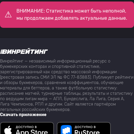
ВНИМАНИЕ: Статистика может быть неполной,
мы продолжаем добавлять актуальные данные.
Винрейтинг — независимый информационный ресурс о
букмекерских конторах и спортивной статистике,
зарегистрированный как средство массовой информации
(реестровая запись СМИ ЭЛ № ФС 77-83883). Публикует рейтинги
и обзоры букмекеров, сравнения коэффициентов, обучающие
материалы для беттеров, а также футбольную статистику:
расписание матчей, турнирные таблицы, результаты и статистику
по ведущим лигам мира — АПЛ, Бундеслига, Ла Лига, Серия А,
Лига Чемпионов, РПЛ и другим. Сайт является партнёром
легальных российских букмекеров.
Скачать приложение