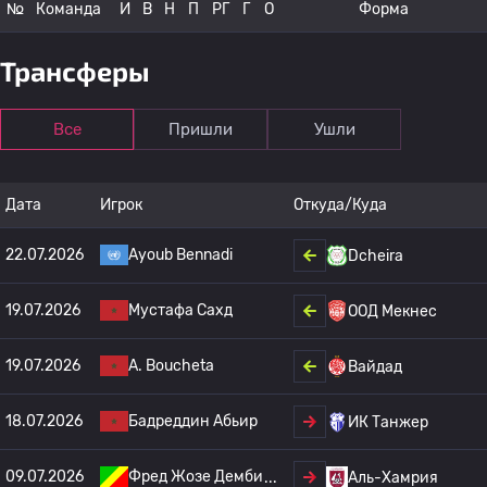
№
Команда
И
В
Н
П
РГ
Г
О
Форма
Трансферы
Все
Пришли
Ушли
Дата
Игрок
Откуда/Куда
22.07.2026
Ayoub Bennadi
Dcheira
19.07.2026
Мустафа Сахд
ООД Мекнес
19.07.2026
A. Boucheta
Вайдад
18.07.2026
Бадреддин Абьир
ИК Танжер
09.07.2026
Фред Жозе Демби
Аль-Хамрия