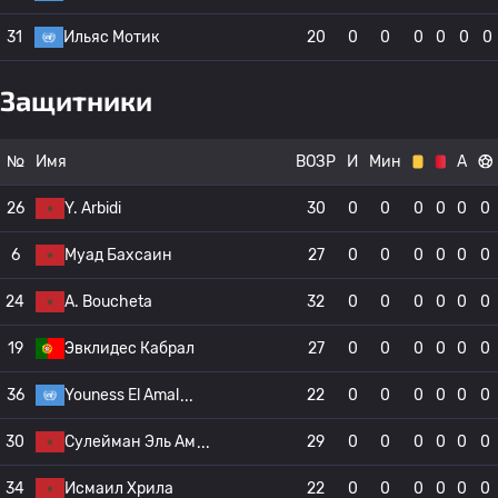
31
Ильяс Мотик
20
0
0
0
0
0
0
Защитники
№
Имя
ВОЗР
И
Мин
А
26
Y. Arbidi
30
0
0
0
0
0
0
6
Муад Бахсаин
27
0
0
0
0
0
0
24
A. Boucheta
32
0
0
0
0
0
0
19
Эвклидес Кабрал
27
0
0
0
0
0
0
36
Youness El Amal
22
0
0
0
0
0
0
30
Сулейман Эль Ам
29
0
0
0
0
0
0
34
Исмаил Хрила
22
0
0
0
0
0
0