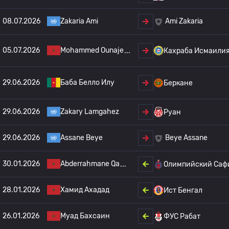
08.07.2026
Zakaria Ami
Ami Zakaria
05.07.2026
Mohammed Ounaje
Кахраба Исмаили
29.06.2026
Баба Белло Илу
Беркане
29.06.2026
Zakary Lamgahez
Руан
29.06.2026
Assane Beye
Beye Assane
30.01.2026
Abderrahmane Qa
Олимпийский Саф
28.01.2026
Хамид Ахадад
Ист Бенгал
26.01.2026
Муад Бахсаин
ФУС Рабат