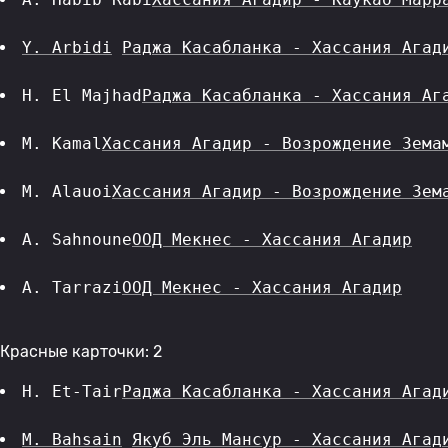
Y. Arbidi
Раджа Касабланка - Хассания Агад
H. El Majhad
Раджа Касабланка - Хассания Аг
M. Kamal
Хассания Агадир - Возрождение Зема
M. Alauoi
Хассания Агадир - Возрождение Зем
A. Sahnoune
ООД Мекнес - Хассания Агадир
A. Tarrazi
ООД Мекнес - Хассания Агадир
Красные карточки: 2
H. Et-Tair
Раджа Касабланка - Хассания Агад
M. Bahsain
Якуб Эль Мансур - Хассания Агад