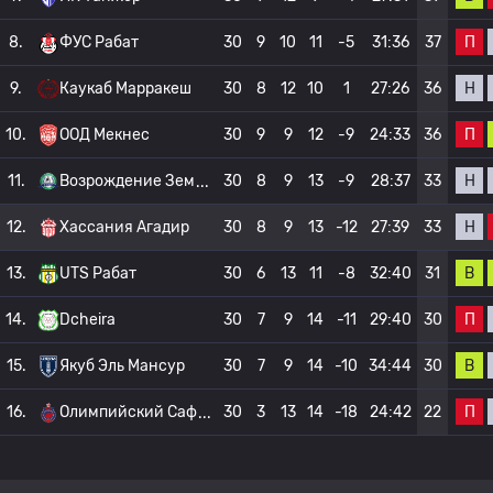
П
8.
ФУС Рабат
30
9
10
11
-5
31:36
37
Н
9.
Каукаб Марракеш
30
8
12
10
1
27:26
36
П
10.
ООД Мекнес
30
9
9
12
-9
24:33
36
Н
11.
Возрождение Зем
30
8
9
13
-9
28:37
33
Н
12.
Хассания Агадир
30
8
9
13
-12
27:39
33
В
13.
UTS Рабат
30
6
13
11
-8
32:40
31
П
14.
Dcheira
30
7
9
14
-11
29:40
30
В
15.
Якуб Эль Мансур
30
7
9
14
-10
34:44
30
П
16.
Олимпийский Саф
30
3
13
14
-18
24:42
22