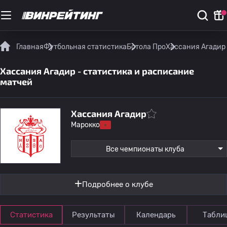
Главная
Футбольная статистика
Ботола Про
Хассания Агадир 
Хассания Агадир - статистика и расписание
матчей
Хассания Агадир
Марокко
Все чемпионаты клуба
Подробнее о клубе
Статистика
Результаты
Календарь
Табли