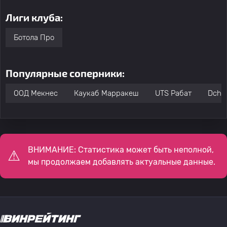
Лиги клуба:
Ботола Про
Популярные соперники:
ООД Мекнес
Каукаб Марракеш
UTS Рабат
Dchei
ВНИМАНИЕ: Статистика может быть неполной,
мы продолжаем добавлять актуальные данные.