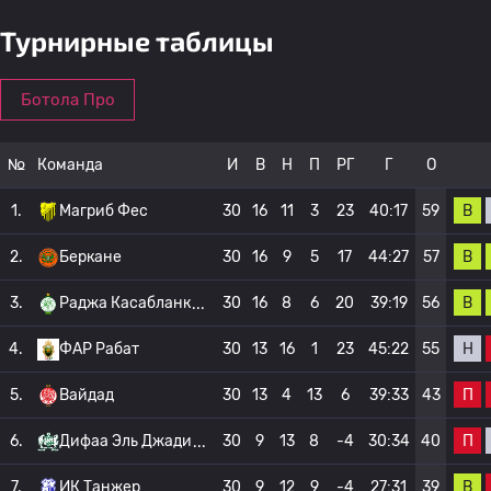
Турнирные таблицы
Ботола Про
№
Команда
И
В
Н
П
РГ
Г
О
В
1.
Магриб Фес
30
16
11
3
23
40:17
59
В
2.
Беркане
30
16
9
5
17
44:27
57
В
3.
Раджа Касабланк
30
16
8
6
20
39:19
56
Н
4.
ФАР Рабат
30
13
16
1
23
45:22
55
П
5.
Вайдад
30
13
4
13
6
39:33
43
П
6.
Дифаа Эль Джади
30
9
13
8
-4
30:34
40
В
7.
ИК Танжер
30
9
12
9
-4
27:31
39