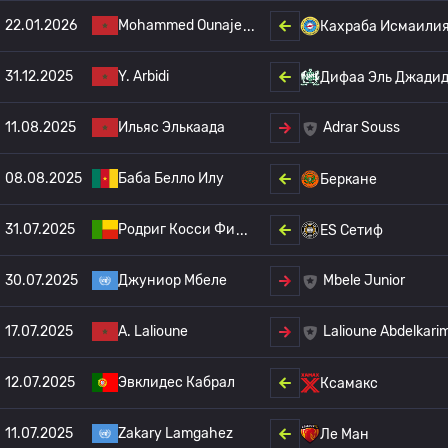
22.01.2026
Mohammed Ounaje
Кахраба Исмаили
31.12.2025
Y. Arbidi
Дифаа Эль Джади
11.08.2025
Ильяс Элькаада
Adrar Souss
08.08.2025
Баба Белло Илу
Беркане
31.07.2025
Родриг Косси Фи
ES Сетиф
30.07.2025
Джуниор Мбеле
Mbele Junior
17.07.2025
A. Lalioune
Lalioune Abdelkari
12.07.2025
Эвклидес Кабрал
Ксамакс
11.07.2025
Zakary Lamgahez
Ле Ман