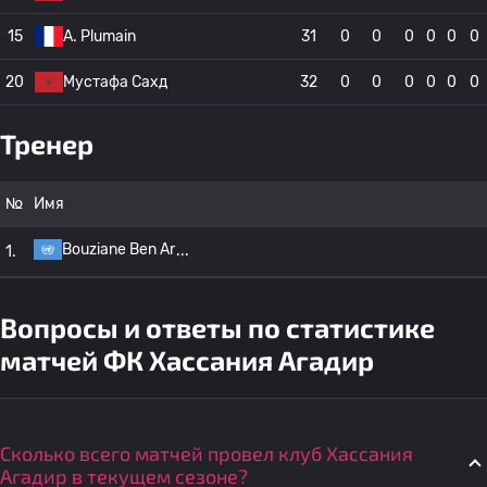
15
A. Plumain
31
0
0
0
0
0
0
20
Мустафа Сахд
32
0
0
0
0
0
0
Тренер
№
Имя
Bouziane Ben Ar
1.
Вопросы и ответы по статистике
матчей ФК Хассания Агадир
Сколько всего матчей провел клуб Хассания
Агадир в текущем сезоне?