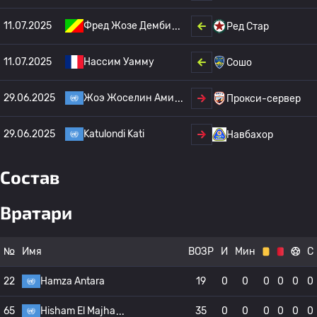
11.07.2025
Фред Жозе Демби
Ред Стар
11.07.2025
Нассим Уамму
Сошо
29.06.2025
Жоэ Жоселин Ами
Прокси-сервер
29.06.2025
Katulondi Kati
Навбахор
Состав
Вратари
№
Имя
ВОЗР
И
Мин
С
22
Hamza Antara
19
0
0
0
0
0
0
65
Hisham El Majha
35
0
0
0
0
0
0