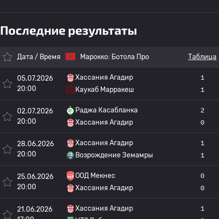
Последние результаты
Дата / Время
Марокко:
Ботола Про
Таблица
Хассания Агадир
1
05.07.2026
20:00
Каукаб Марракеш
1
Раджа Касабланка
2
02.07.2026
20:00
Хассания Агадир
0
Хассания Агадир
1
28.06.2026
20:00
Возрождение Земамры
1
ООД Мекнес
0
25.06.2026
20:00
Хассания Агадир
0
Хассания Агадир
1
21.06.2026