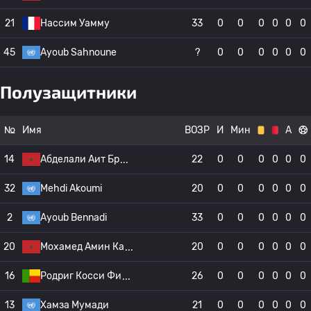
21
Нассим Уамму
33
0
0
0
0
0
0
45
Ayoub Sahnoune
?
0
0
0
0
0
0
Полузащитники
№
Имя
ВОЗР
И
Мин
А
14
Абделали Аит Бр
22
0
0
0
0
0
0
32
Mehdi Akoumi
20
0
0
0
0
0
0
2
Ayoub Bennadi
33
0
0
0
0
0
0
20
Мохамед Амин Ка
20
0
0
0
0
0
0
16
Родриг Косси Фи
26
0
0
0
0
0
0
13
Хамза Мумади
21
0
0
0
0
0
0