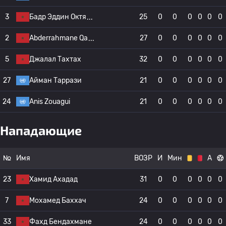
3
Бадр Эддин Октя
25
0
0
0
0
0
0
2
Abderrahmane Qa
27
0
0
0
0
0
0
5
Джалал Тахтах
32
0
0
0
0
0
0
27
Айман Таррази
21
0
0
0
0
0
0
24
Anis Zouagui
21
0
0
0
0
0
0
Нападающие
№
Имя
ВОЗР
И
Мин
А
23
Хамид Ахадад
31
0
0
0
0
0
0
7
Мохамед Баххач
24
0
0
0
0
0
0
33
Фахд Бендахмане
24
0
0
0
0
0
0