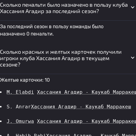
Сколько пенальти было назначено в пользу клуба
Хассания Агадир за последний сезон?
За последний сезон в пользу команды было
назначено 0 пенальти.
Сколько красных и желтых карточек получили
игроки клуба Хассания Агадир в текущем
сезоне?
Желтые карточки: 10
M. Elabdi
Хассания Агадир - Каукаб Марраке
S. Anrar
Хассания Агадир - Каукаб Марракеш
J. Omurwa
Хассания Агадир - Каукаб Марраке
A. Habib Rabi
Хассания Агадир - Каукаб Марр