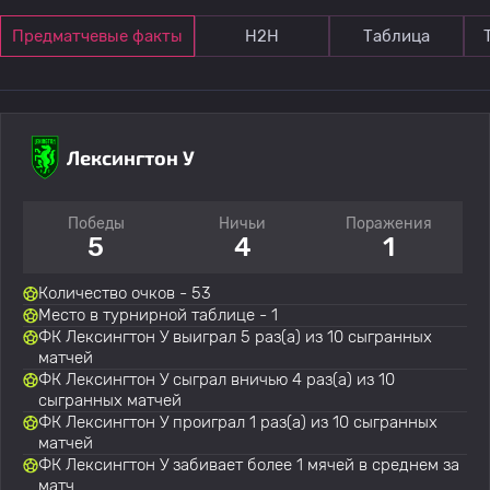
Предматчевые факты
Н2Н
Таблица
Лексингтон У
Победы
Ничьи
Поражения
5
4
1
Количество очков - 53
Место в турнирной таблице - 1
ФК Лексингтон У выиграл 5 раз(а) из 10 сыгранных
матчей
ФК Лексингтон У сыграл вничью 4 раз(а) из 10
сыгранных матчей
ФК Лексингтон У проиграл 1 раз(а) из 10 сыгранных
матчей
ФК Лексингтон У забивает более 1 мячей в среднем за
матч