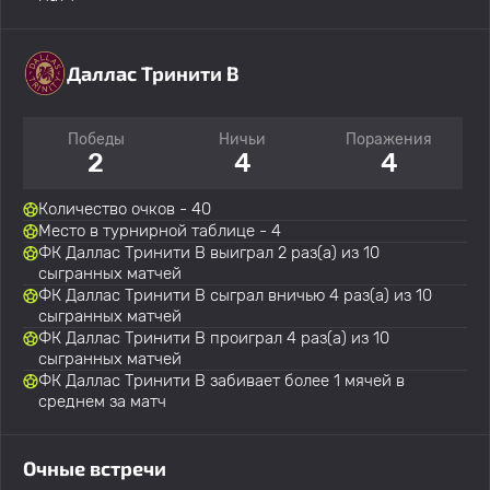
Даллас Тринити В
Победы
Ничьи
Поражения
2
4
4
Количество очков - 40
Место в турнирной таблице - 4
ФК Даллас Тринити В выиграл 2 раз(а) из 10
сыгранных матчей
ФК Даллас Тринити В сыграл вничью 4 раз(а) из 10
сыгранных матчей
ФК Даллас Тринити В проиграл 4 раз(а) из 10
сыгранных матчей
ФК Даллас Тринити В забивает более 1 мячей в
среднем за матч
Очные встречи