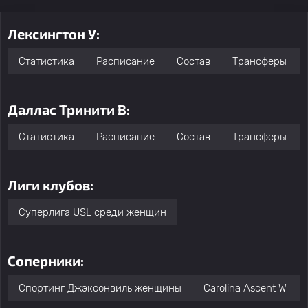
Лексингтон У:
Статистика
Расписание
Состав
Трансферы
Даллас Тринити В:
Статистика
Расписание
Состав
Трансферы
Лиги клубов:
Суперлига USL среди женщин
Соперники:
Спортинг Джэксонвиль женщины
Carolina Ascent W