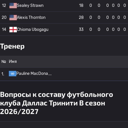
12
Sealey Strawn
18
0
0
0
0
0
0
20
Alexis Thornton
28
0
0
0
0
0
0
14
Chioma Ubogagu
33
0
0
0
0
0
0
Тренер
№
Имя
Pauline MacDona
1.
Вопросы к составу футбольного
клуба Даллас Тринити В сезон
2026/2027