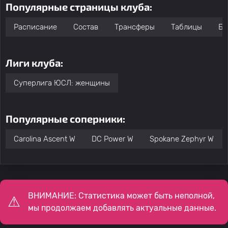
Популярные страницы клуба:
Расписание
Состав
Трансферы
Таблицы
Бо
Лиги клуба:
Суперлига ЮСЛ: женщины
Популярные соперники:
Carolina Ascent W
DC Power W
Spokane Zephyr W
ВНИМАНИЕ: Статистика может быть неполной,
мы продолжаем добавлять актуальные данные.