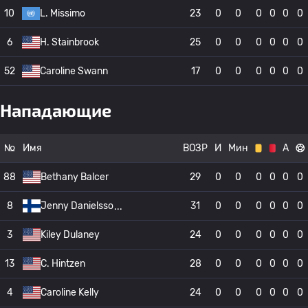
10
L. Missimo
23
0
0
0
0
0
0
6
H. Stainbrook
25
0
0
0
0
0
0
52
Caroline Swann
17
0
0
0
0
0
0
Нападающие
№
Имя
ВОЗР
И
Мин
А
88
Bethany Balcer
29
0
0
0
0
0
0
8
Jenny Danielsso
31
0
0
0
0
0
0
3
Kiley Dulaney
24
0
0
0
0
0
0
13
C. Hintzen
28
0
0
0
0
0
0
4
Caroline Kelly
24
0
0
0
0
0
0