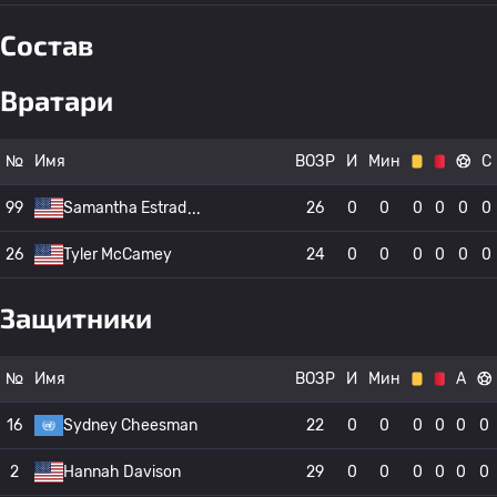
Состав
Вратари
№
Имя
ВОЗР
И
Мин
С
99
Samantha Estrad
26
0
0
0
0
0
0
26
Tyler McCamey
24
0
0
0
0
0
0
Защитники
№
Имя
ВОЗР
И
Мин
А
16
Sydney Cheesman
22
0
0
0
0
0
0
2
Hannah Davison
29
0
0
0
0
0
0