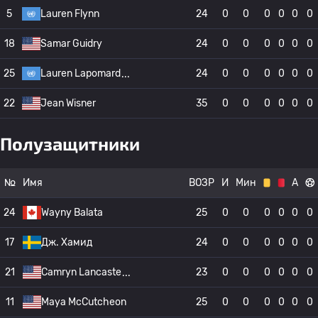
5
Lauren Flynn
24
0
0
0
0
0
0
18
Samar Guidry
24
0
0
0
0
0
0
25
Lauren Lapomard
24
0
0
0
0
0
0
22
Jean Wisner
35
0
0
0
0
0
0
Полузащитники
№
Имя
ВОЗР
И
Мин
А
24
Wayny Balata
25
0
0
0
0
0
0
17
Дж. Хамид
24
0
0
0
0
0
0
21
Camryn Lancaste
23
0
0
0
0
0
0
11
Maya McCutcheon
25
0
0
0
0
0
0