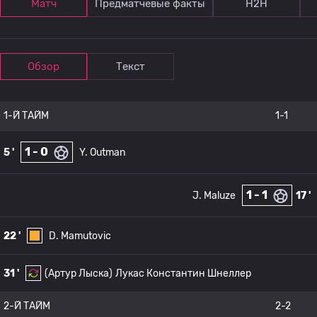
Матч
Предматчевые факты
Н2Н
Обзор
Текст
1-Й ТАЙМ
1-1
1 - 0
5 '
Y. Outman
1 - 1
J. Maluze
17 '
22 '
D. Mamutovic
31 '
(Артур Лыска)
Лукас Константин Шнеллер
2-Й ТАЙМ
2-2