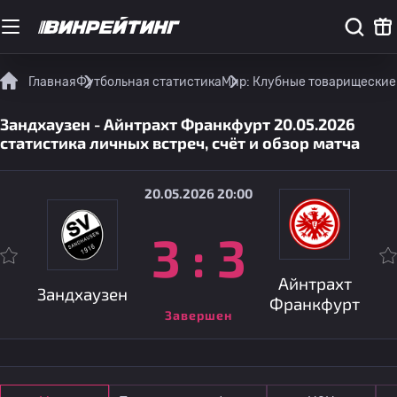
Главная
Футбольная статистика
Мир: Клубные товарищеские
Зандхаузен - Айнтрахт Франкфурт 20.05.2026
статистика личных встреч, счёт и обзор матча
20.05.2026 20:00
3
:
3
Айнтрахт
Зандхаузен
Франкфурт
Завершен