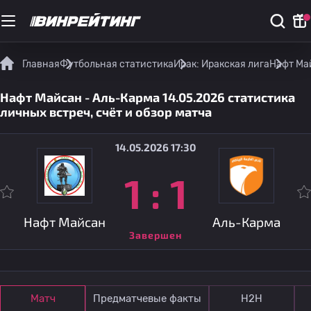
Главная
Футбольная статистика
Ирак: Иракская лига
Нафт Май
Нафт Майсан - Аль-Карма 14.05.2026 статистика
личных встреч, счёт и обзор матча
14.05.2026 17:30
1
:
1
Нафт Майсан
Аль-Карма
Завершен
Матч
Предматчевые факты
Н2Н