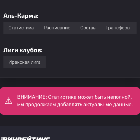
Аль-Карма:
Статистика
Расписание
Состав
Трансферы
Лиги клубов:
Иракская лига
ВНИМАНИЕ: Статистика может быть неполной,
мы продолжаем добавлять актуальные данные.