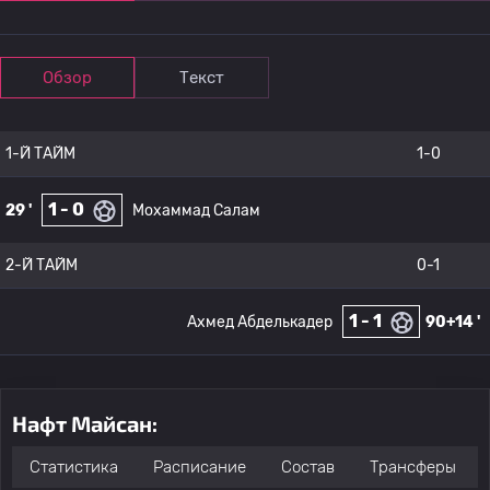
Обзор
Текст
1-Й ТАЙМ
1-0
1 - 0
29 '
Мохаммад Салам
2-Й ТАЙМ
0-1
1 - 1
Ахмед Абделькадер
90+14 '
Нафт Майсан:
Статистика
Расписание
Состав
Трансферы