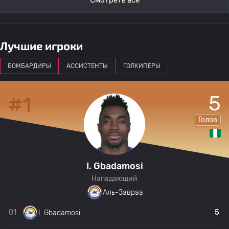
Смотреть все
Лучшие игроки
БОМБАРДИРЫ
АССИСТЕНТЫ
ГОЛКИПЕРЫ
5
#1
Голов
I. Gbadamosi
Нападающий
Аль-Завраа
01
5
I. Gbadamosi