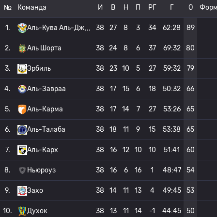
№
Команда
И
В
Н
П
РГ
Г
О
Фор
1.
Аль-Кува Аль-Дж
38
27
8
3
34
62:28
89
2.
Аль Шорта
38
24
8
6
37
69:32
80
3.
Эрбиль
38
23
10
5
27
59:32
79
4.
Аль-Завраа
38
17
15
6
18
50:32
66
5.
Аль-Карма
38
17
14
7
27
53:26
65
6.
Аль-Талаба
38
18
11
9
15
53:38
65
7.
Аль-Карх
38
16
12
10
10
51:41
60
8.
Ньюроуз
38
16
6
16
1
48:47
54
9.
Захо
38
14
11
13
4
49:45
53
10.
Духок
38
13
11
14
-1
44:45
50