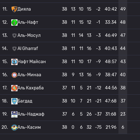
11.
Дияла
38
13
10
15
-2
40:42
49
12.
Аль-Нафт
38
11
15
12
-1
33:34
48
13.
Аль-Мосул
38
11
14
13
-3
46:49
47
14.
Al Gharraf
38
11
11
16
-3
40:43
44
15.
Нафт Майсан
38
11
10
17
-9
48:57
43
16.
Аль-Минаа
38
9
13
16
-9
38:47
40
17.
Аль Кахраба
37
11
5
21
-12
44:56
38
18.
Багдад
38
10
7
21
-21
47:68
37
19.
Аль-Наджаф
37
6
5
26
-37
31:68
23
20.
Аль-Касим
38
0
6
32
-75
21:96
6