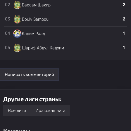
02
2
Бассам Шакир
03
2
Bouly Sambou
04
1
Кадим Раад
05
1
Шариф Абдул Кадхим
Написать комментарий
Другие лиги страны:
Все лиги
Иракская лига