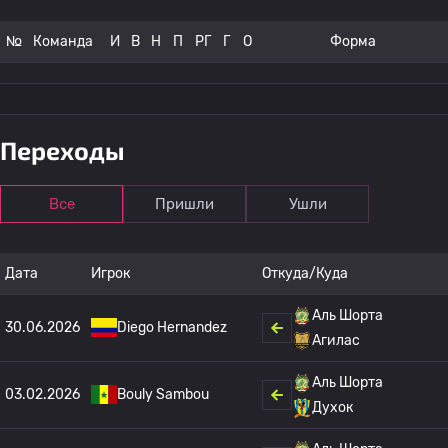
№
Команда
И
В
Н
П
РГ
Г
О
Форма
Переходы
Все
Пришли
Ушли
Дата
Игрок
Откуда/Куда
Аль Шорта
30.06.2026
Diego Hernandez
Агилас
Аль Шорта
03.02.2026
Bouly Sambou
Духок