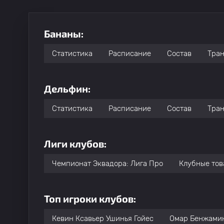
Бананы:
Статистика
Расписание
Состав
Тра
Дельфин:
Статистика
Расписание
Состав
Тра
Лиги клубов:
Чемпионат Эквадора: Лига Про
Клубные то
Топ игроки клубов:
Кевин Ксавьер Ушинья Гойес
Омар Бенжамин