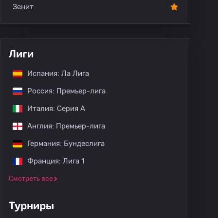
Зенит
Лиги
Испания: Ла Лига
Россия: Премьер-лига
Италия: Серия А
Англия: Премьер-лига
Германия: Бундеслига
Франция: Лига 1
Смотреть все
Турниры