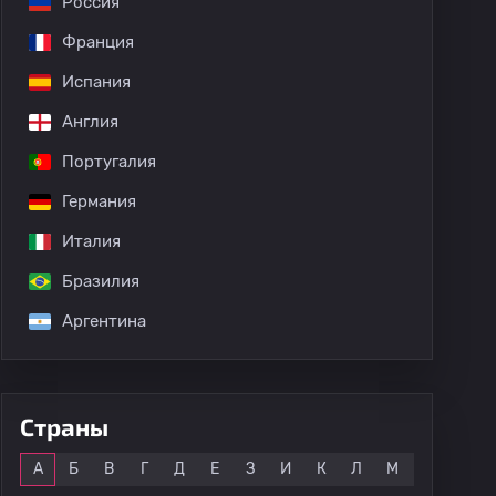
Россия
Франция
Испания
Англия
Португалия
Германия
Италия
Бразилия
Аргентина
Страны
Все
А
Б
В
Г
Д
Е
З
И
К
Л
М
Н
О