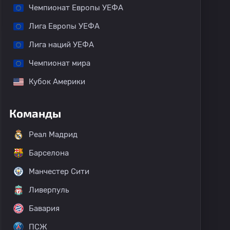
Чемпионат Европы УЕФА
Лига Европы УЕФА
Лига наций УЕФА
Чемпионат мира
Кубок Америки
Команды
Реал Мадрид
Барселона
Манчестер Сити
Ливерпуль
Бавария
ПСЖ