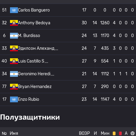
51
Carlos Banguero
17
0
0
0
0
0
0
32
Anthony Bedoya
30
14
1260
4
0
0
0
6
M. Burdisso
24
13
1170
4
0
0
0
33
Эдилсон Алеханд
24
7
435
3
0
0
0
40
Luis Castillo S
27
9
554
1
0
0
0
34
Geronimo Heredi
21
14
1112
1
1
1
0
77
Bryan Hernandez
27
7
290
0
0
0
0
17
Enzo Rubio
23
14
1147
4
0
0
0
Полузащитники
№
Имя
ВОЗР
И
Мин
А