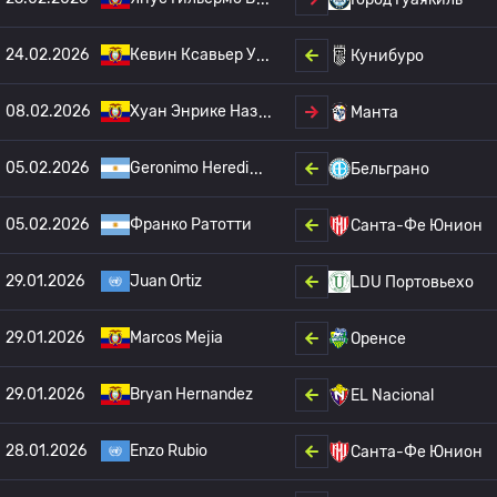
24.02.2026
Кевин Ксавьер У
Кунибуро
08.02.2026
Хуан Энрике Наз
Манта
05.02.2026
Geronimo Heredi
Бельграно
05.02.2026
Франко Ратотти
Санта-Фе Юнион
29.01.2026
Juan Ortiz
LDU Портовьехо
29.01.2026
Marcos Mejia
Оренсе
29.01.2026
Bryan Hernandez
EL Nacional
28.01.2026
Enzo Rubio
Санта-Фе Юнион