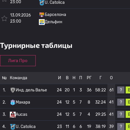
23:00
U. Catolica
Барселона
13.09.2026
23:00
Дельфин
Турнирные таблицы
Лига Про
№
Команда
И
В
Н
П
РГ
Г
О
?
1.
Инд. дель Валье
24
20
1
3
36
58:22
61
?
2.
Макара
24
12
5
7
8
32:24
41
?
3.
Aucas
24
12
5
7
4
29:25
41
?
4.
U. Catolica
23
11
6
6
19
38:19
39