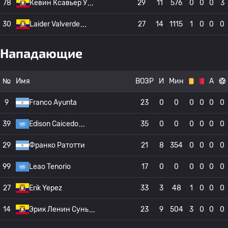
78
Кевин Ксавьер У
29
11
576
0
0
0
3
30
Laider Valverde
27
14
1115
1
0
0
0
Нападающие
№
Имя
ВОЗР
И
Мин
А
9
Franco Ayunta
23
0
0
0
0
0
0
39
Edison Caicedo
35
0
0
0
0
0
0
29
Франко Ратотти
21
8
354
0
0
0
0
99
Leao Tenorio
17
0
0
0
0
0
0
27
Erik Yepez
33
3
48
1
0
0
0
14
Эрик Ленин Сунь
23
9
504
3
0
0
0