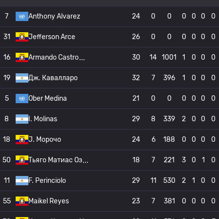
7
Anthony Alvarez
24
0
0
0
0
0
0
31
Jefferson Arce
26
0
0
0
0
0
0
16
Armando Castro
30
14
1001
1
0
0
0
19
Дж. Кавалларо
32
7
396
1
0
0
0
5
Ober Medina
21
0
0
0
0
0
0
8
I. Molinas
29
8
339
2
0
0
0
18
J. Морочо
24
6
188
0
0
0
0
50
Тьяго Матиас Оз
18
7
221
3
0
1
0
11
F. Perinciolo
29
11
530
2
1
0
0
55
Maikel Reyes
23
7
381
0
0
0
0