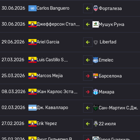
30.06.2026
Carlos Banguero
Форталеза
30.06.2026
Джефферсон Стал
Мушук Руна
29.06.2026
Ariel Garcia
Libertad
27.03.2026
Luis Castillo S
Emelec
25.03.2026
Marcos Mejia
Барселона
08.03.2026
Жан Карлос Эста
Макара
02.03.2026
Дж. Кавалларо
Сан-Мартин С.Дж.
27.02.2026
Erik Yepez
22 июля
25.02.2026
Янус Гильермо В
Город Гуаякиль