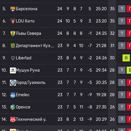
?
5.
Барселона
24
9
8
7
5
25:20
35
?
6.
LDU Кито
24
10
5
9
3
23:20
35
?
7.
Львы Севера
24
8
8
8
-1
24:25
32
?
8.
Департамент Куэ
23
9
4
10
-7
21:28
31
В
9.
Libertad
23
8
6
9
-2
24:26
30
?
10.
Мушук Руна
23
7
7
9
-5
29:34
28
?
11.
Город Гуаякиль
23
7
7
9
-5
20:25
28
?
12.
Emelec
23
7
7
9
-9
19:28
28
?
13.
Оренсе
23
7
5
11
-8
27:35
26
?
14.
Технический у.
23
8
2
13
-9
20:29
26