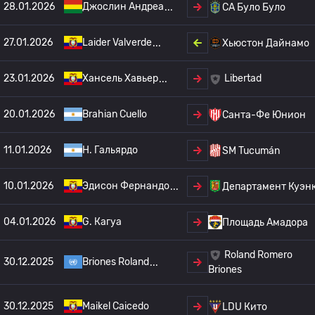
28.01.2026
Джослин Андреа
СА Було Було
27.01.2026
Laider Valverde
Хьюстон Дайнамо
23.01.2026
Хансель Хавьер
Libertad
20.01.2026
Brahian Cuello
Санта-Фе Юнион
11.01.2026
Н. Гальярдо
SM Tucumán
10.01.2026
Эдисон Фернандо
Департамент Куэн
04.01.2026
G. Кагуа
Площадь Амадора
Roland Romero
30.12.2025
Briones Roland
Briones
30.12.2025
Maikel Caicedo
LDU Кито