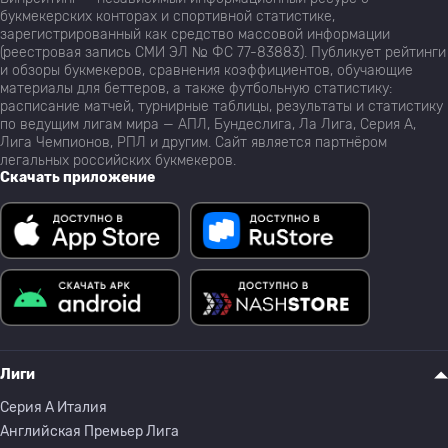
букмекерских конторах и спортивной статистике,
зарегистрированный как средство массовой информации
(реестровая запись СМИ ЭЛ № ФС 77-83883). Публикует рейтинги
и обзоры букмекеров, сравнения коэффициентов, обучающие
материалы для беттеров, а также футбольную статистику:
расписание матчей, турнирные таблицы, результаты и статистику
по ведущим лигам мира — АПЛ, Бундеслига, Ла Лига, Серия А,
Лига Чемпионов, РПЛ и другим. Сайт является партнёром
легальных российских букмекеров.
Скачать приложение
Лиги
Серия A Италия
Английская Премьер Лига