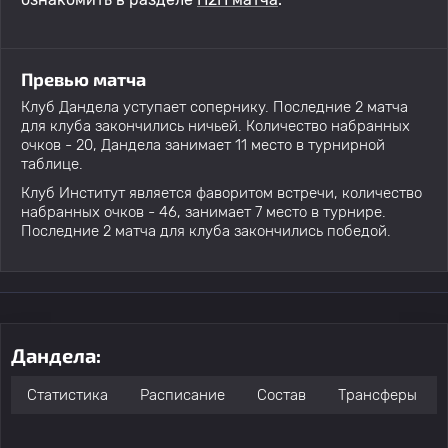
Превью матча
Клуб Дандела уступает сопернику. Последние 2 матча
для клуба закончились ничьей. Количество набранных
очков - 20, Дандела занимает 11 место в турнирной
таблице.
Клуб Институт является фаворитом встречи, количество
набранных очков - 46, занимает 7 место в турнире.
Последние 2 матча для клуба закончились победой.
Дандела:
Статистика
Расписание
Состав
Трансферы