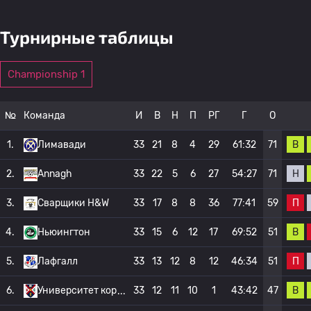
Турнирные таблицы
Championship 1
№
Команда
И
В
Н
П
РГ
Г
О
В
1.
Лимавади
33
21
8
4
29
61:32
71
Н
2.
Annagh
33
22
5
6
27
54:27
71
П
3.
Сварщики H&W
33
17
8
8
36
77:41
59
В
4.
Ньюингтон
33
15
6
12
17
69:52
51
П
5.
Лафгалл
33
13
12
8
12
46:34
51
В
6.
Университет кор
33
12
11
10
1
43:42
47