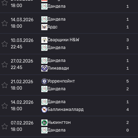
18:00
Дандела
1
Дандела
1
14.03.2026
18:00
Ардс
1
Сварщики H&W
3
10.03.2026
22:45
Дандела
1
Дандела
1
27.02.2026
22:45
Лимавади
1
Уорренпойнт
5
21.02.2026
18:00
Дандела
2
Дандела
1
14.02.2026
18:00
Баллинамаллард
4
Ньюингтон
2
07.02.2026
18:00
Дандела
0