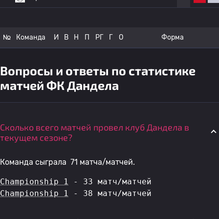
№
Команда
И
В
Н
П
РГ
Г
О
Форма
Вопросы и ответы по статистике
матчей ФК Дандела
Сколько всего матчей провел клуб Дандела в
текущем сезоне?
Команда сыграла 71 матча/матчей.
Championship 1
 - 33 матч/матчей
Championship 1
 - 38 матч/матчей