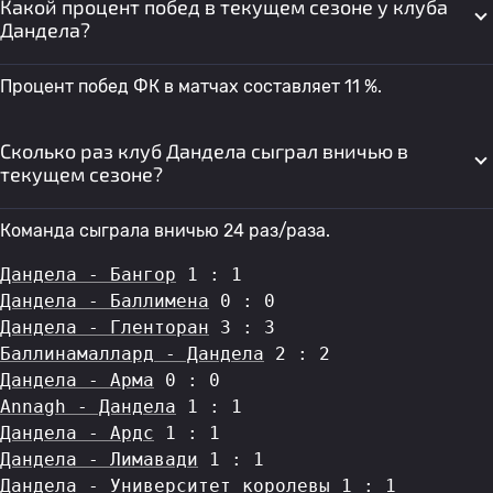
Какой процент побед в текущем сезоне у клуба
Дандела?
Процент побед ФК в матчах составляет 11 %.
Сколько раз клуб Дандела сыграл вничью в
текущем сезоне?
Команда сыграла вничью 24 раз/раза.
Дандела - Бангор
 1 : 1
Дандела - Баллимена
 0 : 0
Дандела - Гленторан
 3 : 3
Баллинамаллард - Дандела
 2 : 2
Дандела - Арма
 0 : 0
Annagh - Дандела
 1 : 1
Дандела - Ардс
 1 : 1
Дандела - Лимавади
 1 : 1
Дандела - Университет королевы
 1 : 1