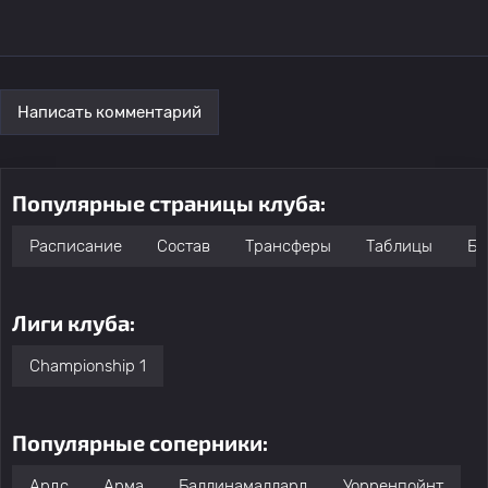
Написать комментарий
Популярные страницы клуба:
Расписание
Состав
Трансферы
Таблицы
Бо
Лиги клуба:
Championship 1
Популярные соперники:
Ардс
Арма
Баллинамаллард
Уорренпойнт