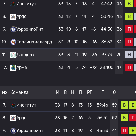
В
7.
Институт
33
13
7
13
4
47:43
46
В
8.
Ардс
33
12
7
14
4
50:46
43
П
9.
Уорренпойнт
33
10
6
17
-6
44:50
36
П
10.
Баллинамаллард
33
8
10
15
-16
36:52
34
Н
11.
Дандела
33
3
11
19
-36
37:73
20
П
12.
Арма
33
4
5
24
-72
28:100
17
№
Команда
И
В
Н
П
РГ
Г
О
В
В
7.
Институт
38
17
8
13
13
59:46
59
В
П
8.
Ардс
38
15
7
16
5
56:51
52
П
В
9.
Уорренпойнт
38
11
8
19
-8
45:53
41