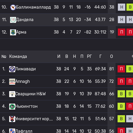
Н
В
10.
Баллинамаллард
38
9
11
18
-16
44:60
38
Н
Н
11.
Дандела
38
5
13
20
-34
43:77
28
П
П
12.
Арма
38
4
7
27
-82
30:112
19
№
Команда
И
В
Н
П
РГ
Г
О
П
В
1.
Лимавади
38
24
9
5
35
69:34
81
П
П
2.
Annagh
38
22
6
10
16
55:39
72
В
В
3.
Сварщики H&W
38
19
9
10
39
87:48
66
В
П
4.
Ньюингтон
38
18
6
14
15
77:62
60
В
Н
5.
Университет кор
38
15
12
11
5
51:46
57
П
Н
6.
Лафгалл
38
14
14
10
12
50:38
56