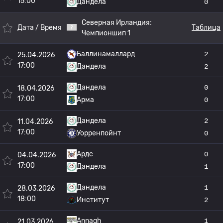
15:00
Дандела
0
Северная Ирландия:
Дата / Время
Таблица
Чемпионшип 1
Баллинамаллард
2
25.04.2026
17:00
Дандела
2
Дандела
0
18.04.2026
17:00
Арма
0
Дандела
2
11.04.2026
17:00
Уорренпойнт
0
Ардс
0
04.04.2026
17:00
Дандела
1
Дандела
1
28.03.2026
18:00
Институт
2
Annagh
1
21.03.2026