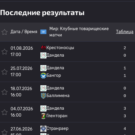
Последние результаты
Мир:
Клубные товарищеские
Дата / Время
Таблица
матчи
Крестоносцы
2
01.08.2026
17:00
Дандела
0
Дандела
1
25.07.2026
17:00
Бангор
1
Дандела
0
18.07.2026
16:00
Баллимена
0
Дандела
3
04.07.2026
16:00
Гленторан
3
Странраер
4
27.06.2026